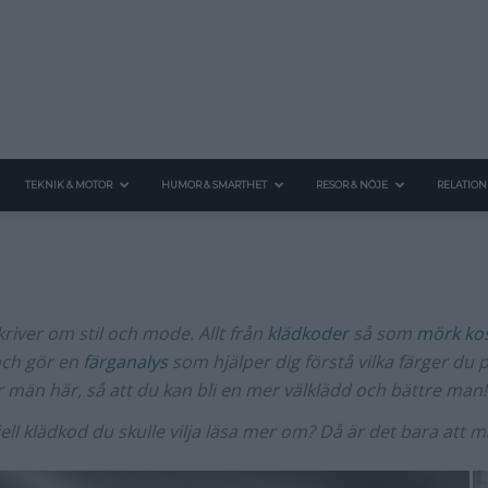
TEKNIK & MOTOR
HUMOR & SMARTHET
RESOR & NÖJE
RELATION
skriver om stil och mode. Allt från
klädkoder
så som
mörk ko
ch gör en
färganalys
som hjälper dig förstå vilka färger du p
 för män här, så att du kan bli en mer välklädd och bättre man!
ell klädkod du skulle vilja läsa mer om? Då är det bara att m