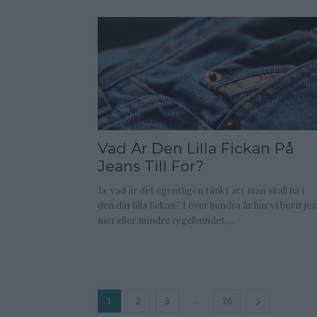
Vad Är Den Lilla Fickan På
Jeans Till För?
Ja, vad är det egentligen tänkt att man skall ha i
den där lilla fickan? I över hundra år har vi burit je
mer eller mindre regelbundet,...
...
1
2
3
36