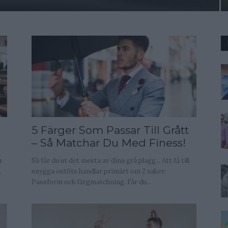
5 Färger Som Passar Till Grått
– Så Matchar Du Med Finess!
u
Så får du ut det mesta av dina grå plagg... Att få till
.
snygga outfits handlar primärt om 2 saker:
Passform och färgmatchning. Får du...