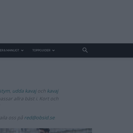
ER & MANLIGT
TOPPGUIDER
stym
,
udda kavaj
och
kavaj
assar allra bäst i. Kort och
aila oss på
red@obsid.se