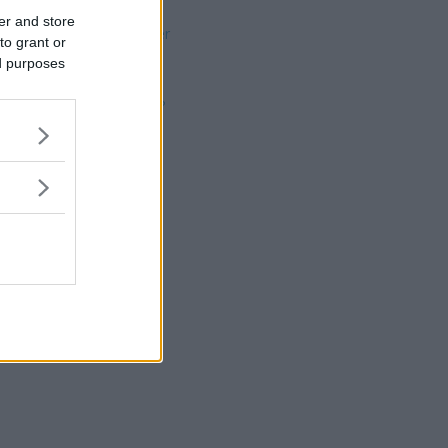
er and store
Så färgmatchar du kläder
to grant or
Färganalys
ed purposes
Smart casual
Vad betyder tatueringar?
Helkroppsövningar