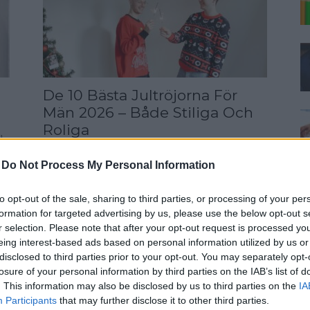
De 10 Bästa Jultröjorna För
Män 2026 – Både Stiliga Och
Roliga
u
Kanske är det dags att satsa på en jesus-tröja???
-
Do Not Process My Personal Information
Julen närmar sig med stormsteg, och om det är
något som har gått från att vara...
to opt-out of the sale, sharing to third parties, or processing of your per
formation for targeted advertising by us, please use the below opt-out s
r selection. Please note that after your opt-out request is processed y
eing interest-based ads based on personal information utilized by us or
disclosed to third parties prior to your opt-out. You may separately opt-
losure of your personal information by third parties on the IAB’s list of
. This information may also be disclosed by us to third parties on the
IA
Participants
that may further disclose it to other third parties.
Vå