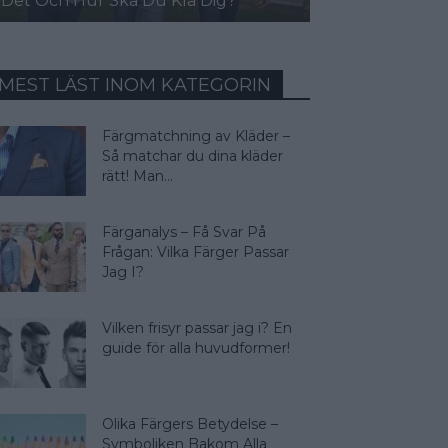
Det Och Hur Ska Du Klä Dig?
MEST LÄST INOM KATEGORIN
Färgmatchning av Kläder –
Så matchar du dina kläder
rätt! Man...
Färganalys – Få Svar På
Frågan: Vilka Färger Passar
Jag I?
Vilken frisyr passar jag i? En
guide för alla huvudformer!
Olika Färgers Betydelse –
Symboliken Bakom Alla