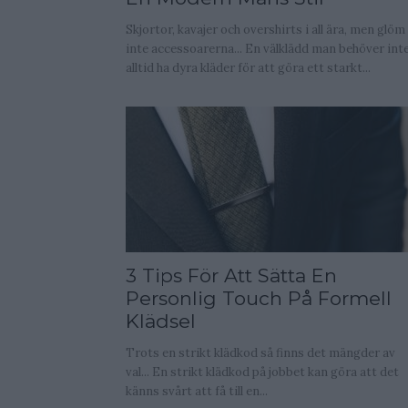
Skjortor, kavajer och overshirts i all ära, men glöm
inte accessoarerna... En välklädd man behöver int
alltid ha dyra kläder för att göra ett starkt...
3 Tips För Att Sätta En
Personlig Touch På Formell
Klädsel
Trots en strikt klädkod så finns det mängder av
val... En strikt klädkod på jobbet kan göra att det
känns svårt att få till en...