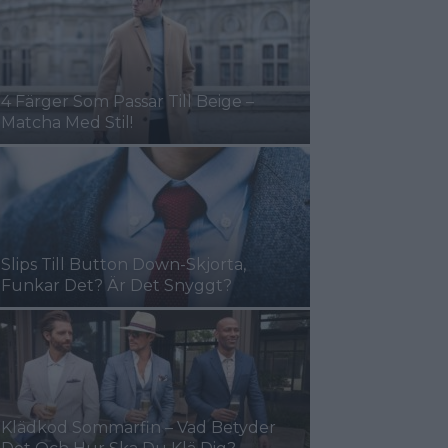
4 Färger Som Passar Till Beige –
Matcha Med Stil!
Slips Till Button Down-Skjorta,
Funkar Det? Är Det Snyggt?
Klädkod Sommarfin – Vad Betyder