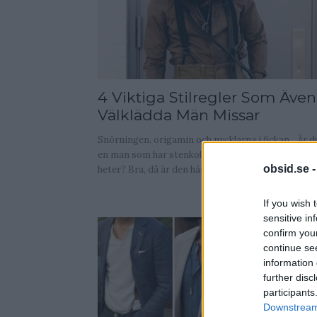
4 Viktiga Stilregler Som Även
Välklädda Män Missar
Snörningen, origamin och nycklarna i fickan... Är d
en man som har stenkoll på allt vad mode och stil
obsid.se 
heter? Bra, då är den här artikeln...
If you wish 
sensitive in
confirm you
continue se
information 
further disc
participants
Downstream 