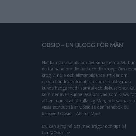
OBSID – EN BLOGG FÖR MÄN
Här kan du läsa allt om det senaste modet, hur
du tar hand om din hud och din kropp. Om resor
krogliv, nöje och allmänbildande artiklar om
nutida händelser för att du som en riktig man
kunna hänga med i samtal och diskussioner. Du
kommer även kunna läsa om vad som krävs för
att en man skall få kalla sig Man, och saknar du
vissa attribut så är Obsid.se den handbok du
behöver! Obsid – Allt för Män!
Du kan alltid nå oss med frågor och tips på
Red@Obsid.se