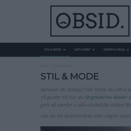
STIL & MODE
MAT & SPRIT
KROPP & HÄLSA
Hem
Stil & Mode
STIL & MODE
Behöver du Stiltips? Här hittar du allt vi 
till guider till hur du
färgmatchar kläder
o
gott så samlar vi alla värdefulla stiltips
Har du ett favoritmärke eller någon speci