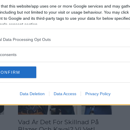
 that this website/app uses one or more Google services and may gath
Rugbytröjan – Så Bär Du Den
including but not limited to your visit or usage behaviour. You may click 
 to Google and its third-party tags to use your data for below specifi
Snyggast, Oavsett Stil!
ogle consent section.
Den legendariska tröjan född i den brutala
gentlemanna-sporten... Låt oss prata lite om ett av
et
l Data Processing Opt Outs
preppystilens viktigaste plagg, rugbytröjan.
Rugbytröjans historia Rugbytröjans ursprung
Det
consents
kommer så klart ur...
CONFIRM
Data Deletion
Data Access
Privacy Policy
Vad Är Det För Skillnad På
Blazer Och Kavaj? Vi Vet!