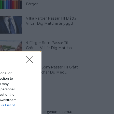
Färger
Vilka Färger Passar Till Blått?
Vi Lär Dig Matcha Snyggt!
4 Färger Som Passar Till
Grönt – Vi Lär Dig Matcha
5 Färger Som Passar Till Grått
– Så Matchar Du Med...
sonal or
ection to
ou may
 personal
out of the
TOPPGUIDER
 downstream
B’s List of
ra mest uppskattade guider genom tiderna: