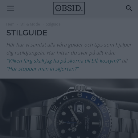
Hem
Stil & Mode
Stilguide
STILGUIDE
Här har vi samlat alla våra guider och tips som hjälper
dig i stildjungeln. Här hittar du svar på allt från:
”Vilken färg skall jag ha på skorna till blå kostym?”
till
”Hur stoppar man in skjortan?”