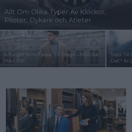
Allt Om Olika Typer Av Klockor,
Piloter, Dykare och Atleter
4 Färger Som Passar Till Beige – Matcha
Slips Ti
Med Stil!
Det? Är 