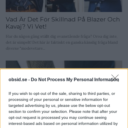
Vad Är Det För Skillnad På Blazer Och
Kavaj? Vi Vet!
Har du någon gång ställt dig ovanstående fråga? Oroa dig inte,
det är simpelt! Det här är faktiskt en ganska känslig fråga bland
diverse "modevetare...
obsid.se -
Do Not Process My Personal Information
If you wish to opt-out of the sale, sharing to third parties, or
processing of your personal or sensitive information for
targeted advertising by us, please use the below opt-out
section to confirm your selection. Please note that after your
opt-out request is processed you may continue seeing
interest-based ads based on personal information utilized by
3 Tips För Att Sätta En Personlig