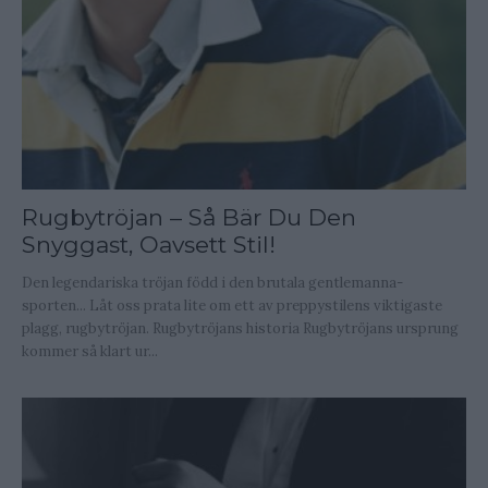
Rugbytröjan – Så Bär Du Den
Snyggast, Oavsett Stil!
Den legendariska tröjan född i den brutala gentlemanna-
sporten... Låt oss prata lite om ett av preppystilens viktigaste
plagg, rugbytröjan. Rugbytröjans historia Rugbytröjans ursprung
kommer så klart ur...