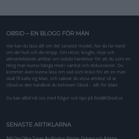
OBSID – EN BLOGG FÖR MÄN
Här kan du läsa allt om det senaste modet, hur du tar hand
om din hud och din kropp. Om resor, krogliv, nöje och
allmänbildande artiklar om nutida händelser för att du som en
riktig man kunna hänga med i samtal och diskussioner. Du
kommer även kunna läsa om vad som krävs för att en man
skall få kalla sig Man, och saknar du vissa attribut så är
Obsid.se den handbok du behöver! Obsid – Allt för Män!
Du kan alltid nå oss med frågor och tips på Red@Obsid.se
SENASTE ARTIKLARNA
Allt Om Olika Typer Av Klockor, Piloter, Dykare och Atleter