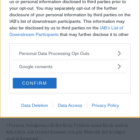
us or personal information disclosed to third parties prior to
Touch På Formell Klädsel
your opt-out. You may separately opt-out of the further
disclosure of your personal information by third parties on the
Trots en strikt klädkod så finns det mängder av val... En strikt
IAB’s list of downstream participants. This information may
klädkod på jobbet kan göra att det känns svårt att få till en...
also be disclosed by us to third parties on the
IAB’s List of
Downstream Participants
that may further disclose it to other
third parties.
Please note that this website/app uses one or more Google
Personal Data Processing Opt Outs
services and may gather and store information including but
not limited to your visit or usage behaviour. You may click to
Google consents
grant or deny consent to Google and its third-party tags to
use your data for below specified purposes in below Google
CONFIRM
consent section.
Data Deletion
Data Access
Privacy Policy
3 Tidlösa Stiltips Alla Män Bör Känna
Till
I Formen, Detaljerna och den Röda Trådens namn Mode ändras
hela tiden, och trender kommer och går. Men stil, det är något
som är konstant,...