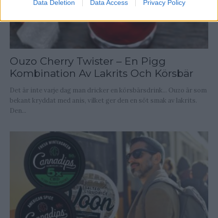
Data Deletion
Data Access
Privacy Policy
Ouzo Cherry Twister – En Pigg
Kombination Av Lakrits Och Körsbär
Det är inte varje dag man dricker en körsbärsdrink... Ouzo är som
bekant kryddat med anis, vilket ger den en söt smak av lakrits.
Den...