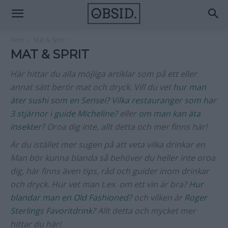
Hem
Mat & Sprit
MAT & SPRIT
Här hittar du alla möjliga artiklar som på ett eller
annat sätt berör mat och dryck. Vill du vet
hur man
äter sushi som en Sensei?
Vilka restauranger som har
3 stjärnor i guide Micheline?
eller
om man kan äta
insekter?
Oroa dig inte, allt detta och mer finns här!
Är du istället mer sugen på att veta vilka drinkar en
Man bör kunna blanda så behöver du heller inte oroa
dig, här finns även tips, råd och guider inom drinkar
och dryck. Hur vet man t.ex. om ett vin är bra?
Hur
blandar man en Old Fashioned?
och vilken är
Roger
Sterlings Favoritdrink?
Allt detta och mycket mer
hittar du här!