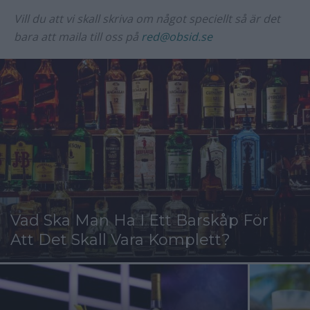
Vill du att vi skall skriva om något speciellt så är det
bara att maila till oss på
red@obsid.se
Vad Ska Man Ha I Ett Barskåp För
Att Det Skall Vara Komplett?