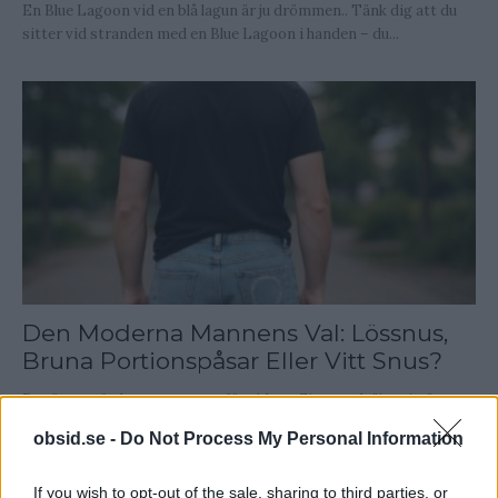
En Blue Lagoon vid en blå lagun är ju drömmen.. Tänk dig att du
sitter vid stranden med en Blue Lagoon i handen – du...
Den Moderna Mannens Val: Lössnus,
Bruna Portionspåsar Eller Vitt Snus?
Det är mer än bara ett rus nu för tiden... Fingret dröjer sig över
mobilen, tvekar mellan tre olika dosor. Tre olika val, tre olika...
obsid.se -
Do Not Process My Personal Information
If you wish to opt-out of the sale, sharing to third parties, or