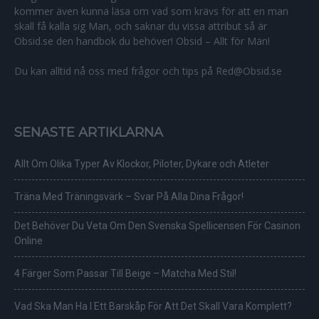
kommer även kunna läsa om vad som krävs för att en man
skall få kalla sig Man, och saknar du vissa attribut så är
Obsid.se den handbok du behöver! Obsid – Allt för Män!
Du kan alltid nå oss med frågor och tips på Red@Obsid.se
SENASTE ARTIKLARNA
Allt Om Olika Typer Av Klockor, Piloter, Dykare och Atleter
Träna Med Träningsvärk – Svar På Alla Dina Frågor!
Det Behöver Du Veta Om Den Svenska Spellicensen För Casinon
Online
4 Färger Som Passar Till Beige – Matcha Med Stil!
Vad Ska Man Ha I Ett Barskåp För Att Det Skall Vara Komplett?