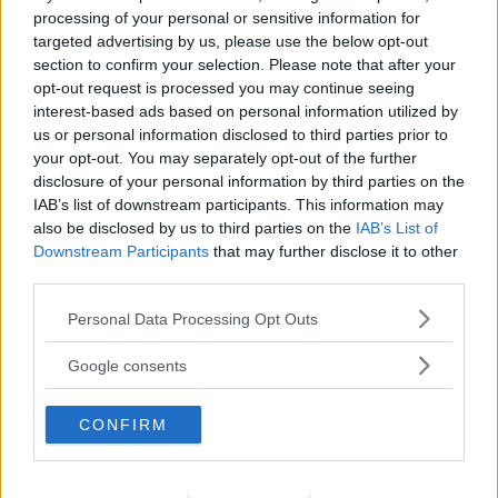
processing of your personal or sensitive information for
targeted advertising by us, please use the below opt-out
section to confirm your selection. Please note that after your
opt-out request is processed you may continue seeing
interest-based ads based on personal information utilized by
us or personal information disclosed to third parties prior to
your opt-out. You may separately opt-out of the further
disclosure of your personal information by third parties on the
IAB’s list of downstream participants. This information may
Äta Nyttigt Ute På Restaurang – Våra 5
also be disclosed by us to third parties on the
IAB’s List of
Bästa Tips!
Downstream Participants
that may further disclose it to other
third parties.
Med lite ansträngning kan du äta nyttigt på vilken restaurang
Please note that this website/app uses one or more Google
som helst... Trött på att dina ärliga försök att äta nyttigt
Personal Data Processing Opt Outs
services and may gather and store information including but
förstörs för att du...
not limited to your visit or usage behaviour. You may click to
Google consents
grant or deny consent to Google and its third-party tags to
use your data for below specified purposes in below Google
CONFIRM
consent section.