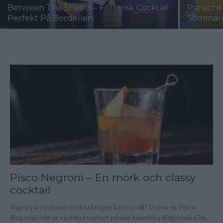
Between The Sheets – Förförisk Cocktail
Panaché 
Perfekt På Bordellen
Sommard
Pisco Negroni – En mörk och classy
cocktail
Sugen på en classy cocktail ingen känner till? Prova en Pisco
Negroni! Här är en enkel variant på den klassiska Negronin (Gin,