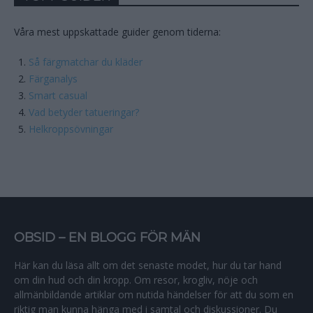
Våra mest uppskattade guider genom tiderna:
Så färgmatchar du kläder
Färganalys
Smart casual
Vad betyder tatueringar?
Helkroppsövningar
OBSID – EN BLOGG FÖR MÄN
Här kan du läsa allt om det senaste modet, hur du tar hand
om din hud och din kropp. Om resor, krogliv, nöje och
allmänbildande artiklar om nutida händelser för att du som en
riktig man kunna hänga med i samtal och diskussioner. Du