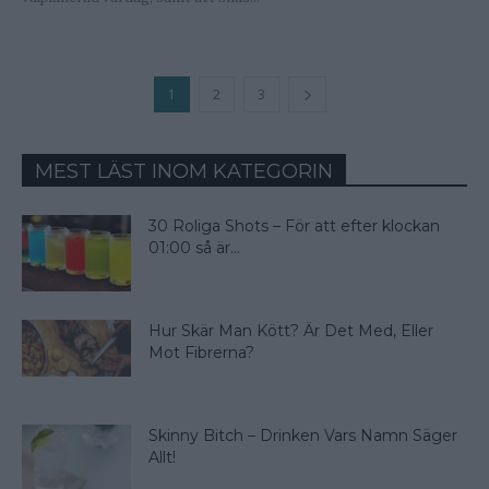
1
2
3
MEST LÄST INOM KATEGORIN
30 Roliga Shots – För att efter klockan
01:00 så är...
Hur Skär Man Kött? Är Det Med, Eller
Mot Fibrerna?
Skinny Bitch – Drinken Vars Namn Säger
Allt!