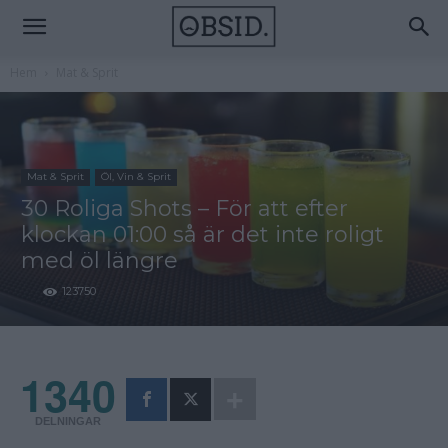
Hem
Mat & Sprit
Mat & Sprit
Öl, Vin & Sprit
30 Roliga Shots – För att efter
klockan 01:00 så är det inte roligt
med öl längre
123750
1340
DELNINGAR