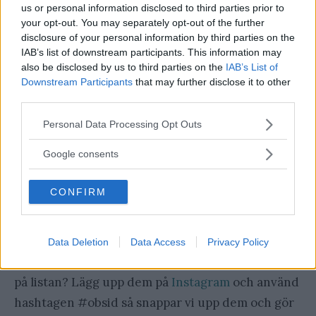
us or personal information disclosed to third parties prior to
skiktade lager, vodka, ”upside-down” ja en massa
your opt-out. You may separately opt-out of the further
skoj helt enkelt!
disclosure of your personal information by third parties on the
IAB’s list of downstream participants. This information may
also be disclosed by us to third parties on the
IAB’s List of
3: Kamikaze
Downstream Participants
that may further disclose it to other
third parties.
Oerhört enkel, men när man bara vill lite goda
Please note that this website/app uses one or more Google
Personal Data Processing Opt Outs
shots, ja då är det få saker som slår en frisk och
services and may gather and store information including but
uppiggande Kamikaze.
not limited to your visit or usage behaviour. You may click to
Google consents
grant or deny consent to Google and its third-party tags to
use your data for below specified purposes in below Google
Vilka är dina tips på goda
CONFIRM
consent section.
shots?
Data Deletion
Data Access
Privacy Policy
Har du några tips på goda shots som inte var med
på listan? Lägg upp dem på
Instagram
och använd
hashtagen #obsid så snappar vi upp dem och gör