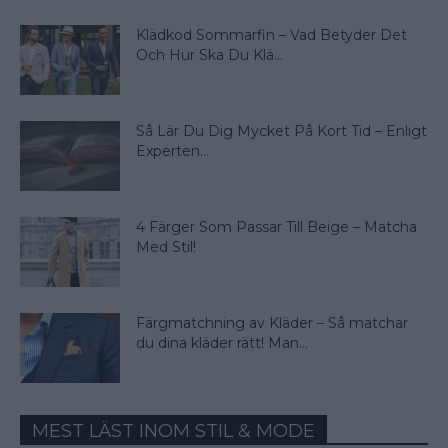
Klädkod Sommarfin – Vad Betyder Det
Och Hur Ska Du Klä...
Så Lär Du Dig Mycket På Kort Tid – Enligt
Experten...
4 Färger Som Passar Till Beige – Matcha
Med Stil!
Färgmatchning av Kläder – Så matchar
du dina kläder rätt! Man...
MEST LÄST INOM STIL & MODE