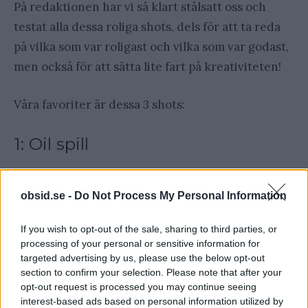
På redaktionen har vi så klart stålsatt oss och
testat alla dessa roliga shots, dels för att ta reda
på vilka som var roligast och vilka som var godast,
men också för att sätta lite fart på kreativiteten!
Våra favoriter är dessa 3 shots:
1: Oil spill
Här har vi en rackare som är knepig att göra, men
är du ute efter roliga shots, ja då är det få som slår
obsid.se -
Do Not Process My Personal Information
hur cool den här ser ut. Garanterade applåder
If you wish to opt-out of the sale, sharing to third parties, or
när brickan kommer in.
processing of your personal or sensitive information for
targeted advertising by us, please use the below opt-out
2: Pineapple uppside-down cake
section to confirm your selection. Please note that after your
opt-out request is processed you may continue seeing
interest-based ads based on personal information utilized by
Vad finns det att inte gilla? Ananas, vanilj,