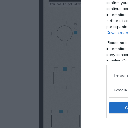
confirm you
continue se
information 
further disc
participants
Downstream 
Please note
information 
deny consent
in below Go
Persona
Google 