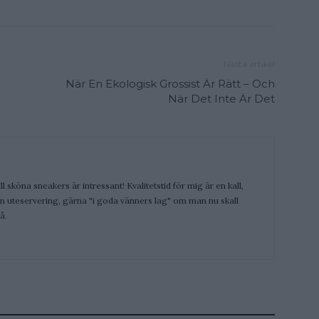
Nästa artikel
När En Ekologisk Grossist Är Rätt – Och
När Det Inte Är Det
ill sköna sneakers är intressant! Kvalitetstid för mig är en kall,
 en uteservering, gärna "i goda vänners lag" om man nu skall
å.