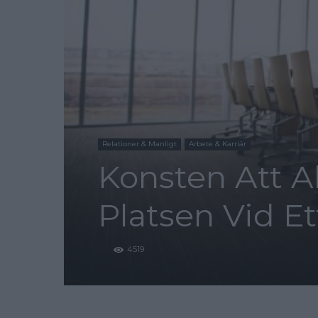
Relationer & Manligt
Arbete & Karriär
Konsten Att A
Platsen Vid Et
4519