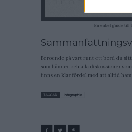
En enkel guide till 
Sammanfattningsv
Beroende på vart runt ett bord du sitter
som händer och alla diskussioner som p
finns en klar fördel med att alltid ha
TAGGAR
Infographic