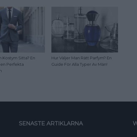
n Kostym Sitta? En
Hur Väljer Man Rätt Parfym? En
 Den Perfekta
Guide För Alla Typer Av Män!
n
SENASTE ARTIKLARNA
W