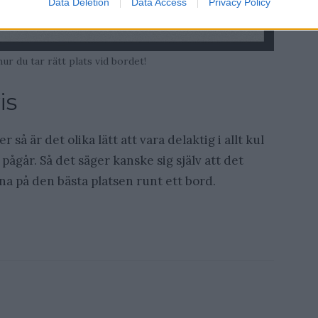
Data Deletion
Data Access
Privacy Policy
hur du tar rätt plats vid bordet!
is
 så är det olika lätt att vara delaktig i allt kul
ågår. Så det säger kanske sig själv att det
mna på den bästa platsen runt ett bord.