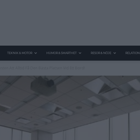
TEKNIK & MOTOR
HUMOR & SMARTHET
RESOR & NÖJE
RELATION
sten Att Alltid Få Den Bästa Platsen Vid Ett Bord!