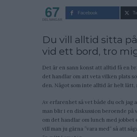
67
Facebook
Tw
DELNINGAR
Du vill alltid sitta 
vid ett bord, tro mi
Det är en sann konst att alltid få en b
det handlar om att veta vilken plats s
den. Något som inte alltid är helt lätt,
Av erfarenhet så vet både du och jag a
man blir i en diskussion beroende på v
om det handlar om lunch med jobbet el
vill man ju gärna ”vara med” så att sä