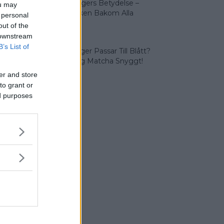
Olika Färgers Betydelse –
ou may
Symboliken Bakom Alla
 personal
Färger
out of the
 downstream
B’s List of
Vilka Färger Passar Till Blått?
Vi Lär Dig Matcha Snyggt!
er and store
to grant or
ed purposes