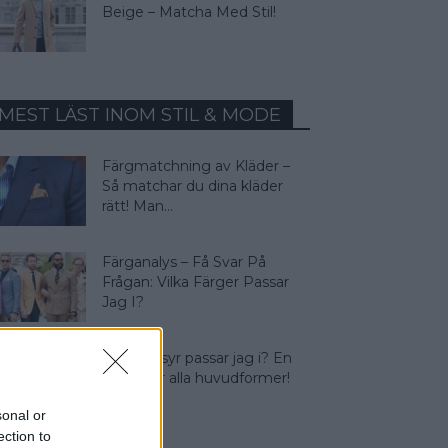
Beige – Matcha Med Stil!
MEST LÄST INOM STIL & MODE
Färgmatchning av Kläder –
Så matchar du dina kläder
rätt! Man...
Färganalys – Få Svar På
Frågan: Vilka Färger Passar
Jag I?
Vilken frisyr passar jag i? En
guide för alla huvudformer!
sonal or
ection to