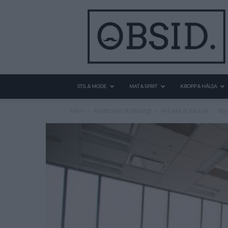
STIL & MODE
MAT & SPRIT
KROPP & HÄLSA
Hem
Relationer & Manligt
Arbete & Karriär
Kon