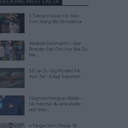
VECKANS MEST LÄSTA
5 Tidlösa Frisyrer För Män
Som Aldrig Blir Omoderna
Klädkod Sommarfin – Vad
Betyder Det Och Hur Ska Du
Klä...
Så Lär Du Dig Mycket På
Kort Tid – Enligt Experten...
Färgmatchning av Kläder –
Så matchar du dina kläder
rätt! Man...
4 Färger Som Passar Till