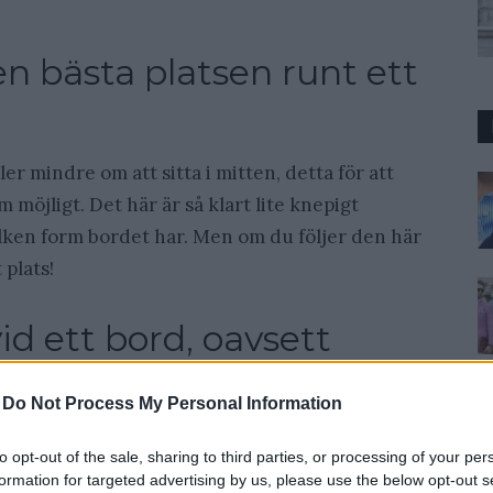
n bästa platsen runt ett
er mindre om att sitta i mitten, detta för att
 möjligt. Det här är så klart lite knepigt
ken form bordet har. Men om du följer den här
 plats!
id ett bord, oavsett
-
Do Not Process My Personal Information
to opt-out of the sale, sharing to third parties, or processing of your per
formation for targeted advertising by us, please use the below opt-out s