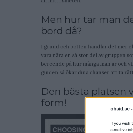
än mitt i smeten.
Men hur tar man de
bord då?
I grund och botten handlar det mer ell
vara nära en så stor del av gruppen som
beroende på hur många man är och vil
guiden så ökar dina chanser att ta rätt
Den bästa platsen v
form!
obsid.se 
If you wish 
sensitive in