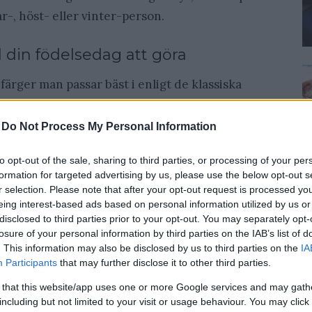
-, höst- eller vinter-person.
din födelsedag att göra
färger man passar bäst i enligt de klassiska
enting med när du är född att göra, allt
- hår- och ögonfärg.
-
Do Not Process My Personal Information
to opt-out of the sale, sharing to third parties, or processing of your per
analys-test?
formation for targeted advertising by us, please use the below opt-out s
r selection. Please note that after your opt-out request is processed y
ärganalys? Syftet med analysen är att förstå
eing interest-based ads based on personal information utilized by us or
disclosed to third parties prior to your opt-out. You may separately opt-
 väl vet det så blir det enkelt att bygga en
losure of your personal information by third parties on the IAB’s list of
asplagg
och festplagg som alla är perfekt
. This information may also be disclosed by us to third parties on the
IA
Participants
that may further disclose it to other third parties.
utseende.
 that this website/app uses one or more Google services and may gath
including but not limited to your visit or usage behaviour. You may click 
ler spådomstjafs, utan väldigt konkret. Allt