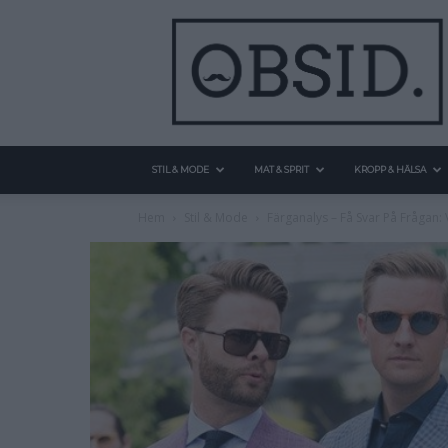
STIL & MODE
MAT & SPRIT
KROPP & HÄLSA
Hem
Stil & Mode
Färganalys – Få Svar På Frågan: V