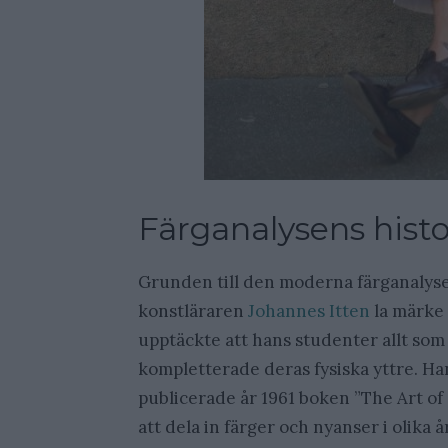
Färganalysens histo
Grunden till den moderna färganalyse
konstläraren
Johannes Itten
la märke 
upptäckte att hans studenter allt som
kompletterade deras fysiska yttre. H
publicerade år 1961 boken ”The Art o
att dela in färger och nyanser i olika å