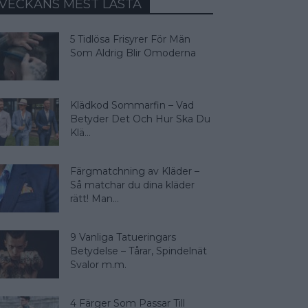
VECKANS MEST LÄSTA
5 Tidlösa Frisyrer För Män
Som Aldrig Blir Omoderna
Klädkod Sommarfin – Vad
Betyder Det Och Hur Ska Du
Klä...
Färgmatchning av Kläder –
Så matchar du dina kläder
rätt! Man...
9 Vanliga Tatueringars
Betydelse – Tårar, Spindelnät
Svalor m.m.
4 Färger Som Passar Till