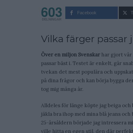
603
Facebook
T
DELNINGAR
Vilka färger passar 
Över en miljon Svenskar
har gjort vår 
passar bäst i. Testet är enkelt, går sna
tvekan det mest populära och uppskatt
på dina frågor och kan börja bygga de
tog mig många år.
Alldeles för länge köpte jag beiga och 
jäkla bra ihop med mina blå jeans och 
25-årsåldern började jag intressera m
ville hitta en egen stil, den där perfekt