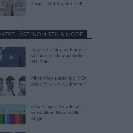
Beige – Matcha Med Stil!
MEST LÄST INOM STIL & MODE
Färgmatchning av Kläder –
Så matchar du dina kläder
rätt! Man...
Vilken frisyr passar jag i? En
guide för alla huvudformer!
Olika Färgers Betydelse –
Symboliken Bakom Alla
Färger