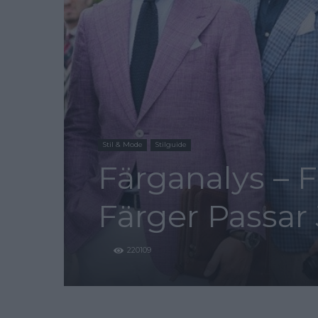
Stil & Mode
Stilguide
Färganalys – F
Färger Passar 
220109