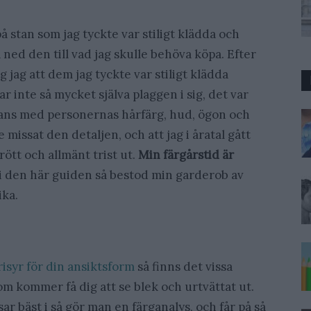
å stan som jag tyckte var stiligt klädda och
 ned den till vad jag skulle behöva köpa. Efter
 jag att dem jag tyckte var stiligt klädda
r inte så mycket själva plaggen i sig, det var
ans med personernas hårfärg, hud, ögon och
e missat den detaljen, och att jag i åratal gått
trött och allmänt trist ut.
Min färgårstid är
i den här guiden så bestod min garderob av
ika.
frisyr för din ansiktsform
så finns det vissa
som kommer få dig att se blek och urtvättat ut.
sar bäst i så gör man en färganalys, och får på så