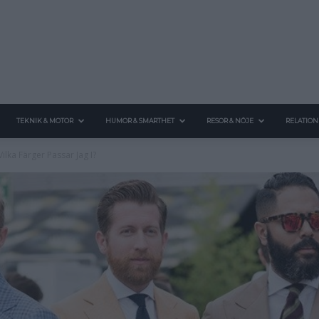
TEKNIK & MOTOR
HUMOR & SMARTHET
RESOR & NÖJE
RELATION
ilka Färger Passar Jag I?