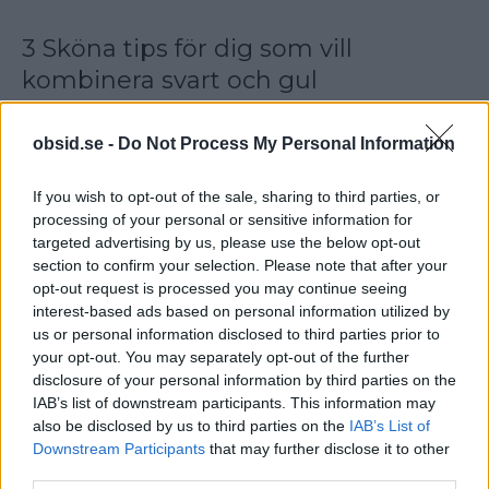
3 Sköna tips för dig som vill
kombinera svart och gul
Gul slips till svart kostym
obsid.se -
Do Not Process My Personal Information
Gul bröstnäsduk till svart blazer eller kostym
If you wish to opt-out of the sale, sharing to third parties, or
Gul skjorta till svarta chinos
processing of your personal or sensitive information for
targeted advertising by us, please use the below opt-out
section to confirm your selection. Please note that after your
Uppdatera garderoben
opt-out request is processed you may continue seeing
interest-based ads based on personal information utilized by
med matchande kläder
us or personal information disclosed to third parties prior to
your opt-out. You may separately opt-out of the further
disclosure of your personal information by third parties on the
Oavsett om du är ute efter mer gula kläder eller
IAB’s list of downstream participants. This information may
kläder i färger som passar till gult så kan vi varmt
also be disclosed by us to third parties on the
IAB’s List of
rekommendera Care of Carl,
COS
,
Asos
och Gant.
Downstream Participants
that may further disclose it to other
third parties.
Det är en bra mix av märken som alla har sin egen