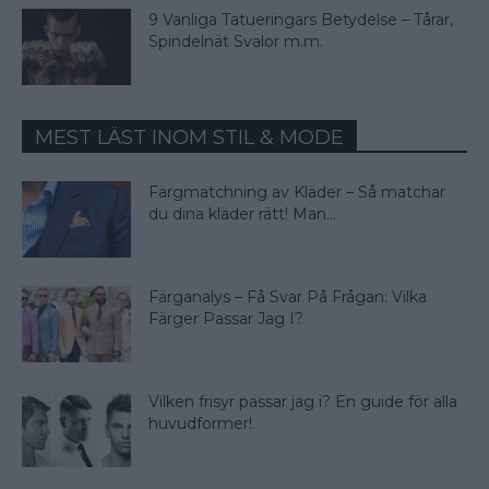
9 Vanliga Tatueringars Betydelse – Tårar,
Spindelnät Svalor m.m.
MEST LÄST INOM STIL & MODE
Färgmatchning av Kläder – Så matchar
du dina kläder rätt! Man...
Färganalys – Få Svar På Frågan: Vilka
Färger Passar Jag I?
Vilken frisyr passar jag i? En guide för alla
huvudformer!