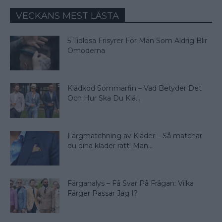
VECKANS MEST LÄSTA
5 Tidlösa Frisyrer För Män Som Aldrig Blir
Omoderna
Klädkod Sommarfin – Vad Betyder Det
Och Hur Ska Du Klä...
Färgmatchning av Kläder – Så matchar
du dina kläder rätt! Man...
Färganalys – Få Svar På Frågan: Vilka
Färger Passar Jag I?