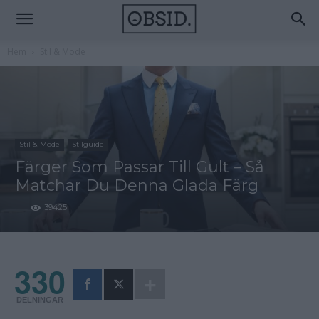
Hem
Stil & Mode
Stil & Mode
Stilguide
Färger Som Passar Till Gult – Så
Matchar Du Denna Glada Färg
39425
330
DELNINGAR