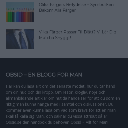
Olika Färgers Betydelse – Symboliken
Bakom Alla Färger
Vilka Färger Passar Till Blått? Vi Lär Dig
Matcha Snyggt!
OBSID – EN BLOGG FÖR MÄN
Här kan du läsa allt om det senaste modet, hur du tar hand
om din hud och din kropp. Om resor, krogliv, nöje och
allmänbildande artiklar om nutida händelser för att du som en
riktig man kunna hänga med i samtal och diskussioner. Du
kommer även kunna läsa om vad som krävs för att en man
skall få kalla sig Man, och saknar du vissa attribut så är
Obsid.se den handbok du behöver! Obsid – Allt för Män!