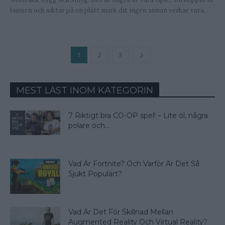
bussen och siktar på en plätt mark dit ingen annan verkar vara...
1
2
3
MEST LÄST INOM KATEGORIN
7 Riktigt bra CO-OP spel! – Lite öl, några
polare och...
Vad Är Fortnite? Och Varför Är Det Så
Sjukt Populärt?
Vad Är Det För Skillnad Mellan
Augmented Reality Och Virtual Reality?