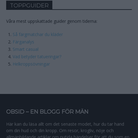
TOPPGUIDER
Våra mest uppskattade guider genom tiderna:
Så färgmatchar du kläder
Färganalys
Smart casual
Vad betyder tatueringar?
Helkroppsövningar
OBSID – EN BLOGG FÖR MÄN
Här kan du läsa allt om det senaste modet, hur du tar hand
om din hud och din kropp. Om resor, krogliv, nöje och
allmänbildande artiklar om nutida händelser för att du som en