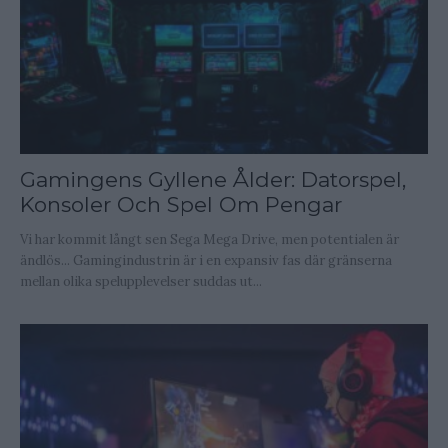
Gamingens Gyllene Ålder: Datorspel,
Konsoler Och Spel Om Pengar
Vi har kommit långt sen Sega Mega Drive, men potentialen är
ändlös... Gamingindustrin är i en expansiv fas där gränserna
mellan olika spelupplevelser suddas ut...