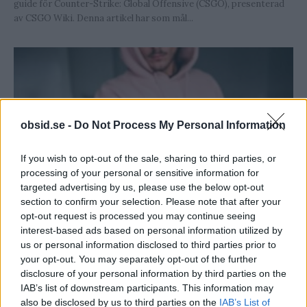
guide för Counter-Strike: Global Offensive (CSGO), presenterad
av CSGO Wiki. Denna artikel har som mål...
obsid.se -
Do Not Process My Personal Information
If you wish to opt-out of the sale, sharing to third parties, or
processing of your personal or sensitive information for
targeted advertising by us, please use the below opt-out
Så Blir Du En Stilfull Gamer
section to confirm your selection. Please note that after your
opt-out request is processed you may continue seeing
Några enkla tips... Under 2000-talet har spelnörden blivit ett
interest-based ads based on personal information utilized by
naturligt inslag i vardagen. Bara några årtionden tillbaka var det
us or personal information disclosed to third parties prior to
många som såg ner på alla...
your opt-out. You may separately opt-out of the further
disclosure of your personal information by third parties on the
IAB’s list of downstream participants. This information may
also be disclosed by us to third parties on the
IAB’s List of