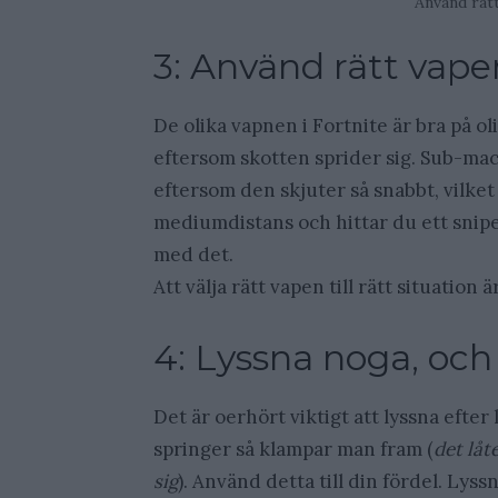
Använd rätt 
3: Använd rätt vapen 
De olika vapnen i Fortnite är bra på ol
eftersom skotten sprider sig. Sub-mac
eftersom den skjuter så snabbt, vilket g
mediumdistans och hittar du ett sniper,
med det.
Att välja rätt vapen till rätt situation 
4: Lyssna noga, och
Det är oerhört viktigt att lyssna efte
springer så klampar man fram (
det låt
sig
). Använd detta till din fördel. Lys