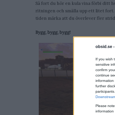
Så fort du hör en kula vina förbi dit
ritningen och smälla upp ett litet for
tiden märka att du överlever fler stri
Bygg, bygg, bygg!
obsid.se 
If you wish 
sensitive in
confirm you
continue se
information 
further disc
participants
Downstream 
Please note
information 