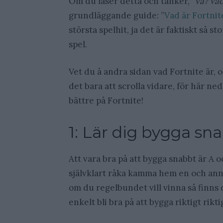
Om du läser detta och tänker, ”
va? va
grundläggande guide: ”
Vad är Fortnit
största spelhit, ja det är faktiskt så s
spel.
Vet du å andra sidan vad Fortnite är, oc
det bara att scrolla vidare, för här neda
bättre på Fortnite!
1: Lär dig bygga sn
Att vara bra på att bygga snabbt är A o
självklart råka kamma hem en och ann
om du regelbundet vill vinna så finns
enkelt bli bra på att bygga riktigt rikti