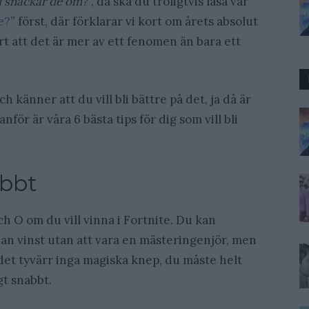
d snackar de om?
”, då ska du troligtvis läsa vår
e?
” först, där förklarar vi kort om årets absolut
tort att det är mer av ett fenomen än bara ett
h känner att du vill bli bättre på det, ja då är
nför är våra 6 bästa tips för dig som vill bli
abbt
ch O om du vill vinna i Fortnite. Du kan
an vinst utan att vara en mästeringenjör, men
 det tyvärr inga magiska knep, du måste helt
gt snabbt.