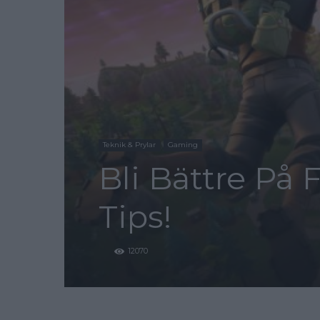
Teknik & Prylar
Gaming
Bli Bättre På 
Tips!
12070