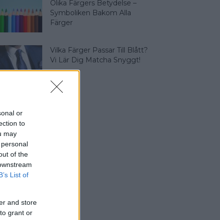
Olika Färgers Betydelse –
Symboliken Bakom Alla
Färger
Vilka Färger Passar Till Blått?
Vi Lär Dig Matcha Snyggt!
sonal or
ection to
ou may
 personal
out of the
 downstream
B’s List of
er and store
to grant or