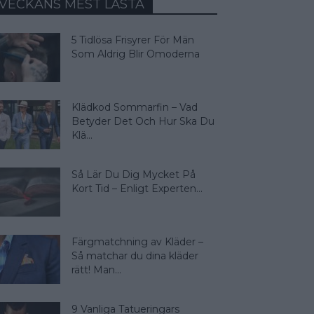
VECKANS MEST LÄSTA
5 Tidlösa Frisyrer För Män
Som Aldrig Blir Omoderna
Klädkod Sommarfin – Vad
Betyder Det Och Hur Ska Du
Klä...
Så Lär Du Dig Mycket På
Kort Tid – Enligt Experten...
Färgmatchning av Kläder –
Så matchar du dina kläder
rätt! Man...
9 Vanliga Tatueringars