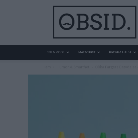
STIL & MODE
MAT & SPRIT
KROPP & HÄLSA
Hem
Humor & Smarthet
Olika Färgers Betydelse