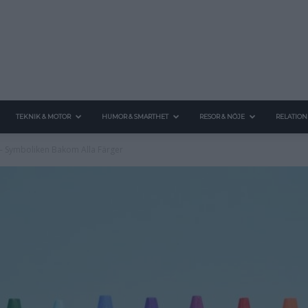
TEKNIK & MOTOR
HUMOR & SMARTHET
RESOR & NÖJE
RELATION
 – Symboliken Bakom Alla Färger