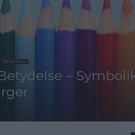
Vett och Etikett
 Betydelse – Symboli
rger