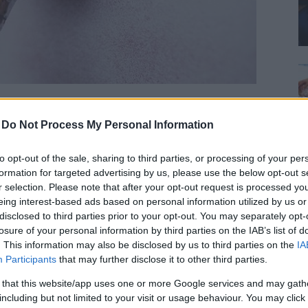
-
Do Not Process My Personal Information
. Vitt symboliserar renhet, ärlighet och
to opt-out of the sale, sharing to third parties, or processing of your per
å symboliserar professionalism.
formation for targeted advertising by us, please use the below opt-out s
 är att oavsett vilken kultur eller religion man
r selection. Please note that after your opt-out request is processed y
eing interest-based ads based on personal information utilized by us or
fred.
disclosed to third parties prior to your opt-out. You may separately opt-
losure of your personal information by third parties on the IAB’s list of
. This information may also be disclosed by us to third parties on the
IA
Participants
that may further disclose it to other third parties.
äller klädsel, tänk vit skjorta. Men det kan
 that this website/app uses one or more Google services and may gath
er t.ex. kostymer, smokings eller bara ett par
including but not limited to your visit or usage behaviour. You may click 