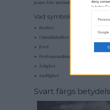
deny consent
jeans. Lite motsatta betydelser helt enk
in below Go
Vad symboliserar vitt?
Persona
Renhet
Google 
Oskuldsfullhet
Fred
Professionalism
Ärlighet
Andlighet
Svart färgs betydel