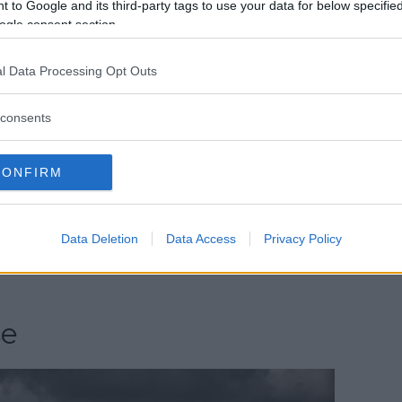
 to Google and its third-party tags to use your data for below specifi
elt, vilket är värt att ha i åtanke.
ogle consent section.
l Data Processing Opt Outs
consents
CONFIRM
Data Deletion
Data Access
Privacy Policy
se