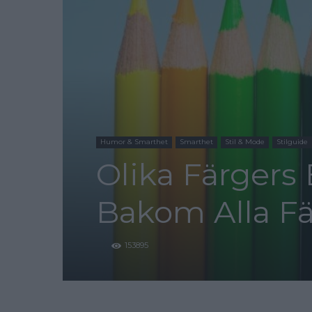
Humor & Smarthet
Smarthet
Stil & Mode
Stilguide
Olika Färgers
Bakom Alla Fä
153895