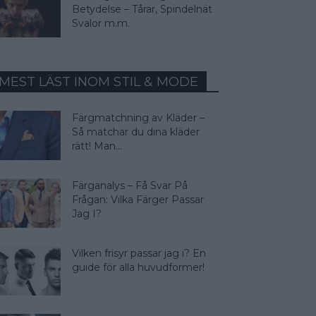
Betydelse – Tårar, Spindelnät
Svalor m.m.
MEST LÄST INOM STIL & MODE
Färgmatchning av Kläder –
Så matchar du dina kläder
rätt! Man...
Färganalys – Få Svar På
Frågan: Vilka Färger Passar
Jag I?
Vilken frisyr passar jag i? En
guide för alla huvudformer!