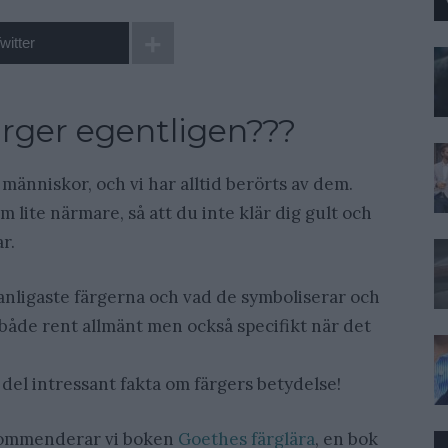
witter
ärger egentligen???
 människor, och vi har alltid berörts av dem.
 lite närmare, så att du inte klär dig gult och
ar.
vanligaste färgerna och vad de symboliserar och
både rent allmänt men också specifikt när det
 del intressant fakta om färgers betydelse!
rekommenderar vi boken
Goethes färglära
, en bok