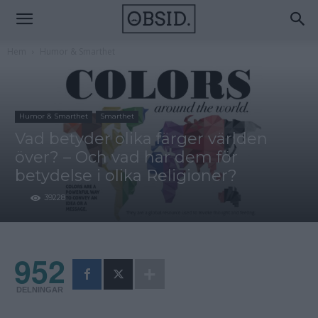
Hem
Humor & Smarthet
Humor & Smarthet
Smarthet
Vad betyder olika färger världen
över? – Och vad har dem för
betydelse i olika Religioner?
39228
952
DELNINGAR