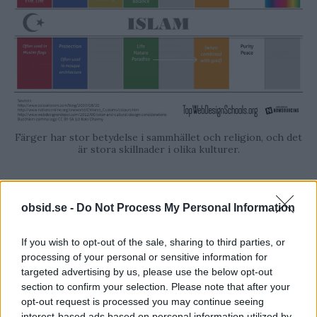
Färger har stor betydelse i sammhället och religion, och det
är stora skillnader i olika kulturer.
Färgernas allmänna
obsid.se -
Do Not Process My Personal Information
betydelse
If you wish to opt-out of the sale, sharing to third parties, or
Det här handlade som sagt om färgernas olika
processing of your personal or sensitive information for
targeted advertising by us, please use the below opt-out
symbolik i olika kulturer. Vill du läsa mer om
section to confirm your selection. Please note that after your
färger så bör du kolla in vår gigantiska guide:
opt-out request is processed you may continue seeing
”
Olika färgers betydelse – Symboliken bakom alla
interest-based ads based on personal information utilized by