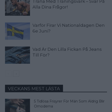
Träna Med Träningsvärk – Svar På
Alla Dina Frågor!
Varför Firar Vi Nationaldagen Den
6e Juni?
Vad Är Den Lilla Fickan På Jeans
Till För?
VECKANS MEST LÄSTA
5 Tidlösa Frisyrer För Män Som Aldrig Blir
Omoderna