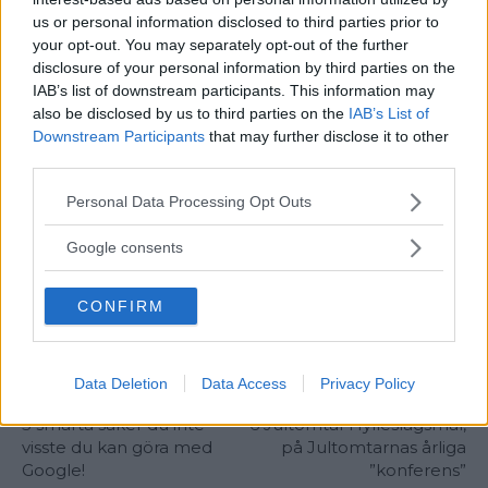
us or personal information disclosed to third parties prior to
färger!
”, där hittar du allt om vad färger betyder
your opt-out. You may separately opt-out of the further
och symboliserar, både allmänt och specifikt i
disclosure of your personal information by third parties on the
IAB’s list of downstream participants. This information may
klädsel.
also be disclosed by us to third parties on the
IAB’s List of
Downstream Participants
that may further disclose it to other
third parties.
TAGGAR
Allmänbildning
Infographic
Samtalsämnen
Please note that this website/app uses one or more Google
Personal Data Processing Opt Outs
services and may gather and store information including but
not limited to your visit or usage behaviour. You may click to
Google consents
grant or deny consent to Google and its third-party tags to
use your data for below specified purposes in below Google
CONFIRM
consent section.
Data Deletion
Data Access
Privacy Policy
Föregående artikel
Nästa artikel
5 smarta saker du inte
6 Jultomtar i fylleslagsmål,
visste du kan göra med
på Jultomtarnas årliga
Google!
”konferens”