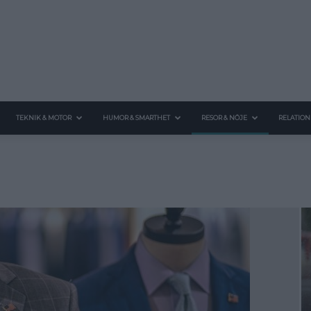
TEKNIK & MOTOR
HUMOR & SMARTHET
RESOR & NÖJE
RELATION