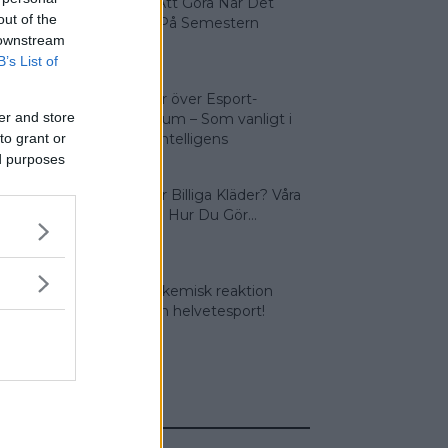
5 Saker Att Göra När Det
out of the
Regnar På Semestern
 downstream
B’s List of
Folk rasar över Esport-
er and store
gymnasium – Som vanligt i
to grant or
brist på intelligens
ed purposes
Ute Efter Billiga Kläder? Våra
6 Tips På Hur Du Gör...
Otippad kemisk reaktion
skapar en helvetesport!
TOPPGUIDER