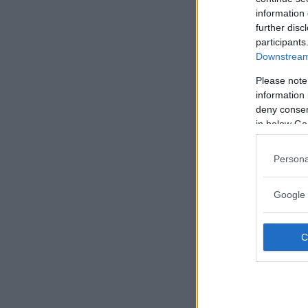
information 
further disc
participants
Downstream 
Please note
information 
deny consent
in below Go
Persona
Google 