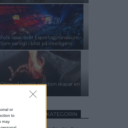
Folk rasar över Esport-gymnasium –
Som vanligt i brist på intelligens
Otippad kemisk reaktion skapar en
helvetesport!
sonal or
MEST LÄST INOM KATEGORIN
ection to
ou may
 personal