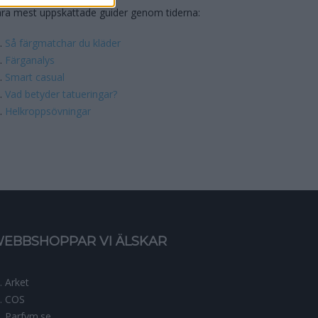
ra mest uppskattade guider genom tiderna:
Så färgmatchar du kläder
Färganalys
Smart casual
Vad betyder tatueringar?
Helkroppsövningar
EBBSHOPPAR VI ÄLSKAR
Arket
COS
Parfym.se