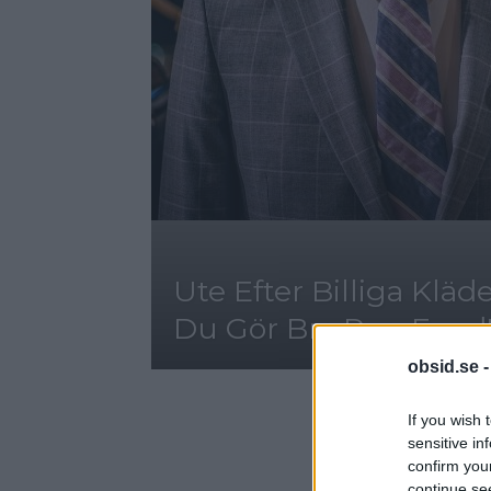
Ute Efter Billiga Kläd
Du Gör Bra Rea-Fynd
obsid.se 
If you wish 
sensitive in
confirm you
continue se