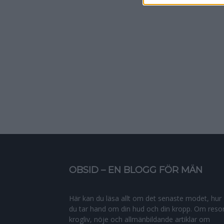
OBSID – EN BLOGG FÖR MÄN
Här kan du läsa allt om det senaste modet, hur
du tar hand om din hud och din kropp. Om resor
krogliv, nöje och allmänbildande artiklar om