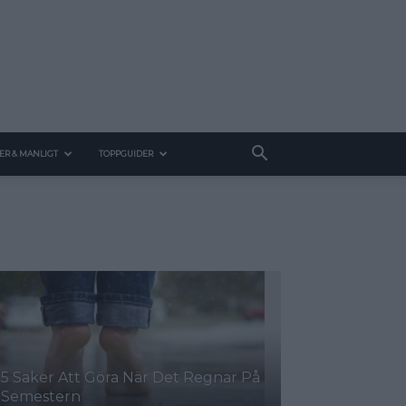
ER & MANLIGT
TOPPGUIDER
5 Saker Att Göra När Det Regnar På
Semestern