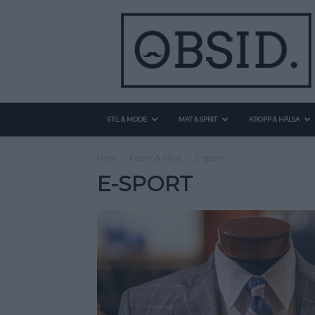
STIL & MODE
MAT & SPRIT
KROPP & HÄLSA
Hem
Resor & Nöje
E-sport
E-SPORT