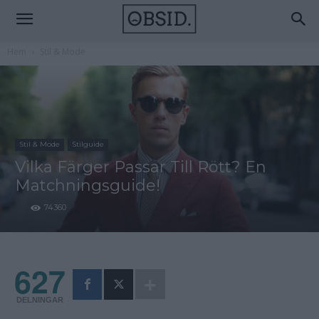
Hem
Stil & Mode
Stil & Mode
Stilguide
Vilka Färger Passar Till Rött? En
Matchningsguide!
74360
627
DELNINGAR