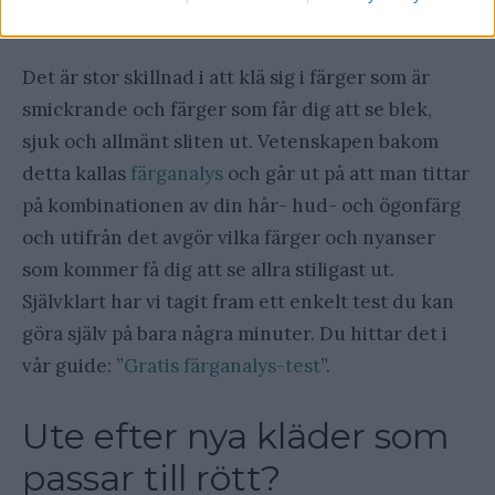
passar bäst i?
Det är stor skillnad i att klä sig i färger som är
smickrande och färger som får dig att se blek,
sjuk och allmänt sliten ut. Vetenskapen bakom
detta kallas
färganalys
och går ut på att man tittar
på kombinationen av din hår- hud- och ögonfärg
och utifrån det avgör vilka färger och nyanser
som kommer få dig att se allra stiligast ut.
Självklart har vi tagit fram ett enkelt test du kan
göra själv på bara några minuter. Du hittar det i
vår guide: ”
Gratis färganalys-test
”.
Ute efter nya kläder som
passar till rött?