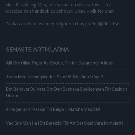
skall få kalla sig Man, och saknar du vissa attribut så är
Obsid.se den handbok du behöver! Obsid – Allt för Män!
Du kan alltid nå oss med frågor och tips på Red@Obsid.se
SENASTE ARTIKLARNA
Allt Om Olika Typer Av Klockor, Piloter, Dykare och Atleter
Träna Med Träningsvärk – Svar På Alla Dina Frågor!
Det Behöver Du Veta Om Den Svenska Spellicensen För Casinon
Online
4 Färger Som Passar Till Beige – Matcha Med Stil!
Vad Ska Man Ha I Ett Barskåp För Att Det Skall Vara Komplett?