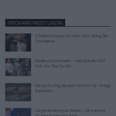
VECKANS MEST LÄSTA
5 Tidlösa Frisyrer För Män Som Aldrig Blir
Omoderna
Klädkod Sommarfin – Vad Betyder Det
Och Hur Ska Du Klä...
Så Lär Du Dig Mycket På Kort Tid – Enligt
Experten...
Färgmatchning av Kläder – Så matchar
du dina kläder rätt! Man...