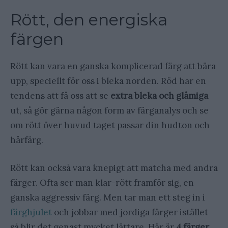
Rött, den energiska
färgen
Rött kan vara en ganska komplicerad färg att bära
upp, speciellt för oss i bleka norden. Röd har en
tendens att få oss att se
extra bleka och glåmiga
ut, så gör gärna någon form av färganalys och se
om rött över huvud taget passar din hudton och
hårfärg.
Rött kan också vara knepigt att matcha med andra
färger. Ofta ser man klar-rött framför sig, en
ganska aggressiv färg. Men tar man ett steg in i
färghjulet
och jobbar med jordiga färger istället
så blir det genast mycket lättare. Här är
4 färger