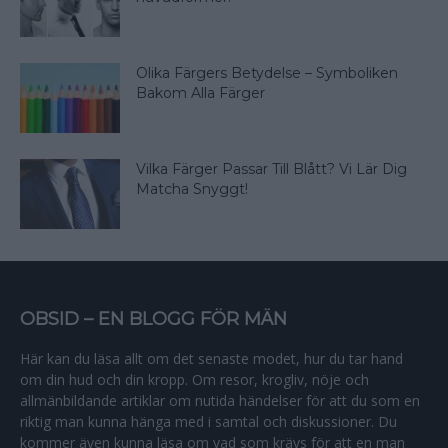
Olika Färgers Betydelse – Symboliken
Bakom Alla Färger
Vilka Färger Passar Till Blått? Vi Lär Dig
Matcha Snyggt!
OBSID – EN BLOGG FÖR MÄN
Här kan du läsa allt om det senaste modet, hur du tar hand
om din hud och din kropp. Om resor, krogliv, nöje och
allmänbildande artiklar om nutida händelser för att du som en
riktig man kunna hänga med i samtal och diskussioner. Du
kommer även kunna läsa om vad som krävs för att en man