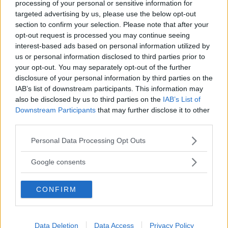
processing of your personal or sensitive information for
targeted advertising by us, please use the below opt-out
section to confirm your selection. Please note that after your
opt-out request is processed you may continue seeing
interest-based ads based on personal information utilized by
us or personal information disclosed to third parties prior to
your opt-out. You may separately opt-out of the further
disclosure of your personal information by third parties on the
IAB’s list of downstream participants. This information may
also be disclosed by us to third parties on the
IAB’s List of
Downstream Participants
that may further disclose it to other
third parties.
Please note that this website/app uses one or more Google
Personal Data Processing Opt Outs
services and may gather and store information including but
not limited to your visit or usage behaviour. You may click to
Google consents
grant or deny consent to Google and its third-party tags to
En klassisk färgkombination när det kommer till skjortor,
use your data for below specified purposes in below Google
slipsar och bröstnäsdukar
CONFIRM
consent section.
Vill du veta vilka färger du
Data Deletion
Data Access
Privacy Policy