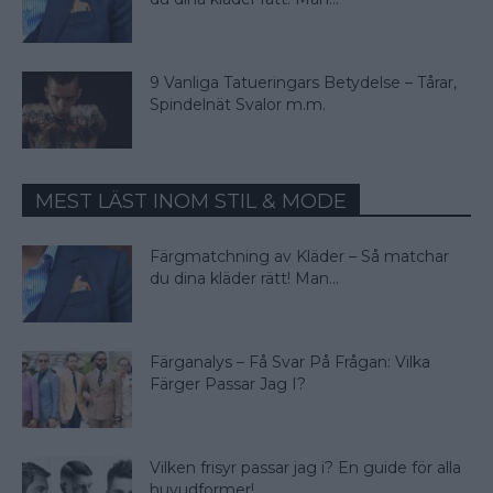
9 Vanliga Tatueringars Betydelse – Tårar,
Spindelnät Svalor m.m.
MEST LÄST INOM STIL & MODE
Färgmatchning av Kläder – Så matchar
du dina kläder rätt! Man...
Färganalys – Få Svar På Frågan: Vilka
Färger Passar Jag I?
Vilken frisyr passar jag i? En guide för alla
huvudformer!