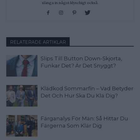
slänga in något klyschigt också.
RELATERADE ARTIKLAR
Slips Till Button Down-Skjorta,
Funkar Det? Är Det Snyggt?
Klädkod Sommarfin – Vad Betyder
Det Och Hur Ska Du Klä Dig?
Färganalys För Män: Så Hittar Du
Färgerna Som Klär Dig