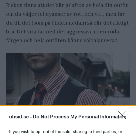
Risken finns att det blir julafton av hela din outfit
om du väljer fel nyanser av rött och vitt, men får
du till det (som på bilden nedan) så blir det riktigt
bra. Det vita tar ned det aggressiva i den röda
färgen och hela outfiten känns välbalanserad.
obsid.se -
Do Not Process My Personal Information
If you wish to opt-out of the sale, sharing to third parties, or