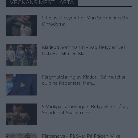
VECKANS MEST LÄSTA
5 Tidlösa Frisyrer För Män Som Aldrig Blir
Omoderna
Klädkod Sommarfin – Vad Betyder Det
Och Hur Ska Du Klä...
Färgmatchning av Kläder – Så matchar
du dina kläder rätt! Man...
9 Vanliga Tatueringars Betydelse – Tårar,
Spindelnät Svalor m.m.
Färganalys – Få Svar På Frågan: Vilka