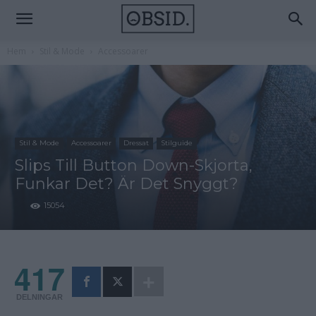
Hem
Stil & Mode
Accessoarer
Stil & Mode
Accessoarer
Dressat
Stilguide
Slips Till Button Down-Skjorta,
Funkar Det? Är Det Snyggt?
15054
417
DELNINGAR