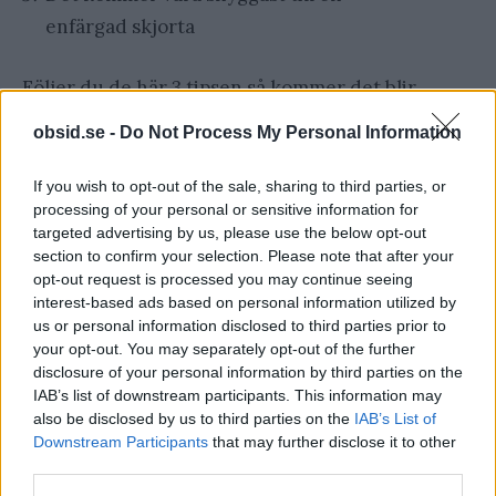
enfärgad skjorta
Följer du de här 3 tipsen så kommer det blir
riktigt snyggt!
obsid.se -
Do Not Process My Personal Information
Artikeln innehåller reklamlänkar som hjälper oss
If you wish to opt-out of the sale, sharing to third parties, or
processing of your personal or sensitive information for
att driva magasinet. Läs mer här.
targeted advertising by us, please use the below opt-out
section to confirm your selection. Please note that after your
opt-out request is processed you may continue seeing
TAGGAR
Outfits
interest-based ads based on personal information utilized by
us or personal information disclosed to third parties prior to
your opt-out. You may separately opt-out of the further
disclosure of your personal information by third parties on the
IAB’s list of downstream participants. This information may
also be disclosed by us to third parties on the
IAB’s List of
Downstream Participants
that may further disclose it to other
third parties.