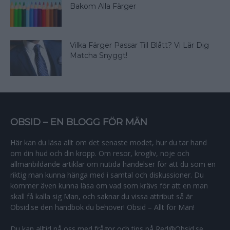
Bakom Alla Färger
Vilka Färger Passar Till Blått? Vi Lär Dig
Matcha Snyggt!
OBSID – EN BLOGG FÖR MÄN
Här kan du läsa allt om det senaste modet, hur du tar hand
om din hud och din kropp. Om resor, krogliv, nöje och
allmänbildande artiklar om nutida händelser för att du som en
riktig man kunna hänga med i samtal och diskussioner. Du
kommer även kunna läsa om vad som krävs för att en man
skall få kalla sig Man, och saknar du vissa attribut så är
Obsid.se den handbok du behöver! Obsid – Allt för Män!
Du kan alltid nå oss med frågor och tips på Red@Obsid.se