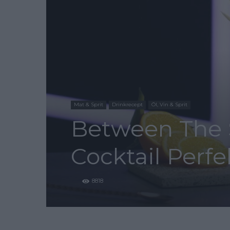
Mat & Sprit
Drinkrecept
Öl, Vin & Sprit
Between The S
Cocktail Perfe
8818