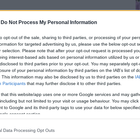
-
Do Not Process My Personal Information
to opt-out of the sale, sharing to third parties, or processing of your per
formation for targeted advertising by us, please use the below opt-out s
tween the sheets?
r selection. Please note that after your opt-out request is processed y
eing interest-based ads based on personal information utilized by us or
disclosed to third parties prior to your opt-out. You may separately opt-
 färskpressade citronjuicen och is i en shaker
losure of your personal information by third parties on the IAB’s list of
. This information may also be disclosed by us to third parties on the
IA
Participants
that may further disclose it to other third parties.
 men lämna isen i shakern
 that this website/app uses one or more Google services and may gath
including but not limited to your visit or usage behaviour. You may click 
 to Google and its third-party tags to use your data for below specifi
 prostituerade
)
ogle consent section.
kar?
l Data Processing Opt Outs