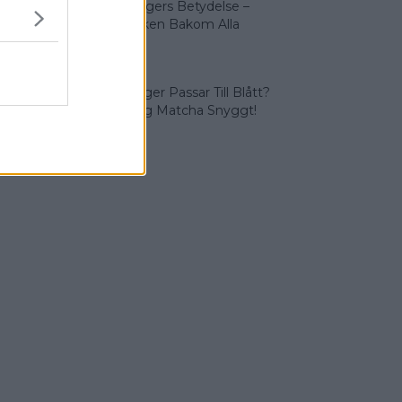
Olika Färgers Betydelse –
Symboliken Bakom Alla
Färger
Vilka Färger Passar Till Blått?
Vi Lär Dig Matcha Snyggt!