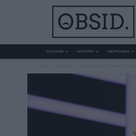
STIL & MODE
MAT & SPRIT
KROPP & HÄLSA
Hem
Mat & Sprit
Drinkrecept
Between The Shee