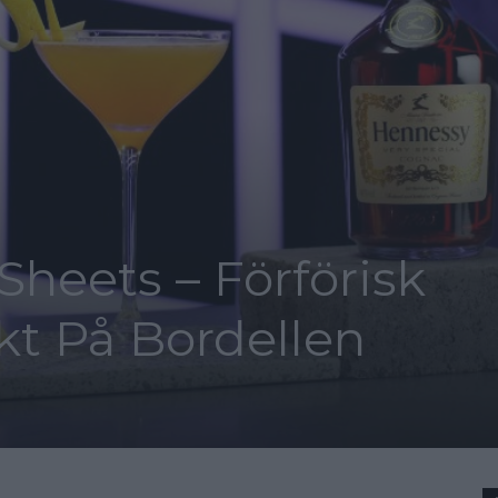
heets – Förförisk
kt På Bordellen