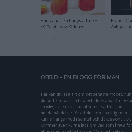
Hurricane – En Partystartare Från
French Con
40-Talets New Orleans
Anknytning 
OBSID – EN BLOGG FÖR MÄN
Här kan du läsa allt om det senaste modet, hur
du tar hand om din hud och din kropp. Om resor
krogliv, nöje och allmänbildande artiklar om
nutida händelser för att du som en riktig man
kunna hänga med i samtal och diskussioner. Du
kommer även kunna läsa om vad som krävs för
att en man skall få kalla sig Man, och saknar du