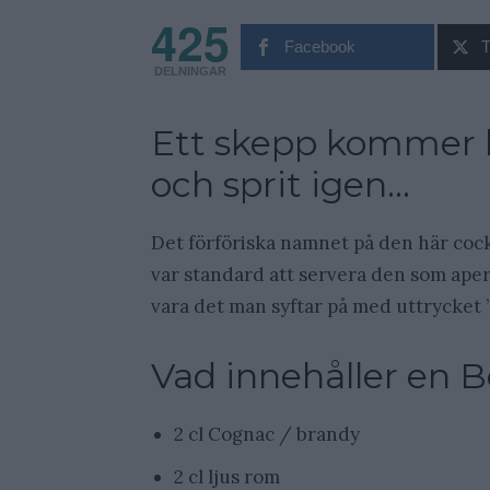
425
Facebook
T
DELNINGAR
Ett skepp kommer la
och sprit igen…
Det förföriska namnet på den här cock
var standard att servera den som aper
vara det man syftar på med uttrycket 
Vad innehåller en 
2 cl Cognac / brandy
2 cl ljus rom