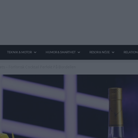
TEKNIK & MOTOR
HUMOR & SMARTHET
RESOR & NÖJE
RELATION
ts – Förförisk Cocktail Perfekt På Bordellen