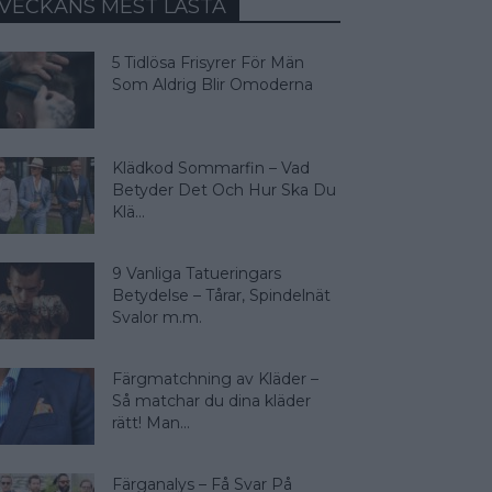
VECKANS MEST LÄSTA
5 Tidlösa Frisyrer För Män
Som Aldrig Blir Omoderna
Klädkod Sommarfin – Vad
Betyder Det Och Hur Ska Du
Klä...
9 Vanliga Tatueringars
Betydelse – Tårar, Spindelnät
Svalor m.m.
Färgmatchning av Kläder –
Så matchar du dina kläder
rätt! Man...
Färganalys – Få Svar På