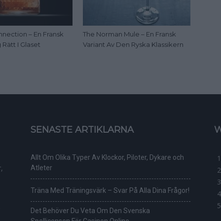
nection – En Fransk
The Norman Mule – En Fransk
Rätt I Glaset
Variant Av Den Ryska Klassikern
SENASTE ARTIKLARNA
W
Allt Om Olika Typer Av Klockor, Piloter, Dykare och
,
Atleter
Träna Med Träningsvärk – Svar På Alla Dina Frågor!
Det Behöver Du Veta Om Den Svenska
Spellicensen För Casinon Online