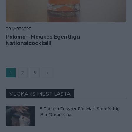
DRINKRECEPT
Paloma – Mexikos Egentliga
Nationalcocktail!
1
2
3
VECKANS MEST LÄSTA
5 Tidlösa Frisyrer För Män Som Aldrig
Blir Omoderna