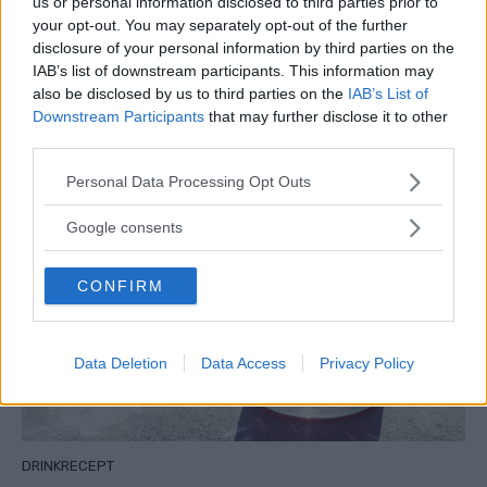
us or personal information disclosed to third parties prior to
your opt-out. You may separately opt-out of the further
disclosure of your personal information by third parties on the
IAB’s list of downstream participants. This information may
also be disclosed by us to third parties on the
IAB’s List of
DRINKRECEPT
Downstream Participants
that may further disclose it to other
Aegean Fizz – En Skummig Och Fräsch
third parties.
Grekisk Drink
Please note that this website/app uses one or more Google
Personal Data Processing Opt Outs
services and may gather and store information including but
not limited to your visit or usage behaviour. You may click to
Google consents
grant or deny consent to Google and its third-party tags to
use your data for below specified purposes in below Google
CONFIRM
consent section.
Data Deletion
Data Access
Privacy Policy
DRINKRECEPT