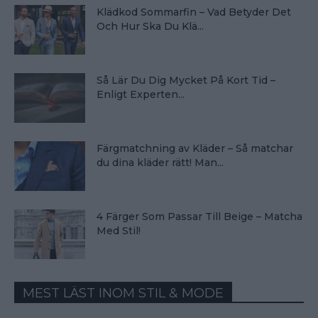
Klädkod Sommarfin – Vad Betyder Det
Och Hur Ska Du Klä...
Så Lär Du Dig Mycket På Kort Tid –
Enligt Experten...
Färgmatchning av Kläder – Så matchar
du dina kläder rätt! Man...
4 Färger Som Passar Till Beige – Matcha
Med Stil!
MEST LÄST INOM STIL & MODE