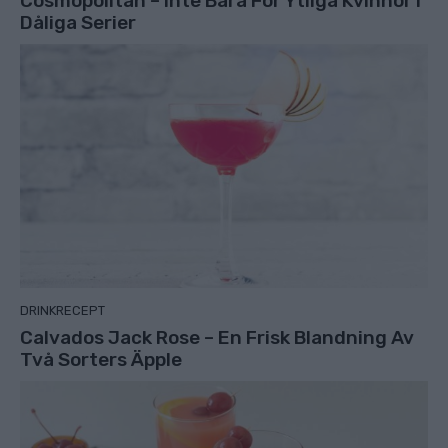
Cosmopolitan – Inte Bara För Ytliga Kvinnor I
Dåliga Serier
DRINKRECEPT
Calvados Jack Rose – En Frisk Blandning Av
Två Sorters Äpple