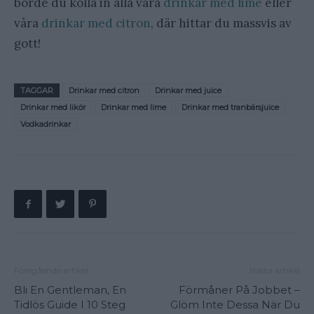
borde du kolla in alla våra
drinkar med lime
eller
våra
drinkar med citron
, där hittar du massvis av
gott!
TAGGAR
Drinkar med citron
Drinkar med juice
Drinkar med likör
Drinkar med lime
Drinkar med tranbärsjuice
Vodkadrinkar
Föregående artikel
Nästa artikel
Bli En Gentleman, En
Förmåner På Jobbet –
Tidlös Guide I 10 Steg
Glöm Inte Dessa När Du