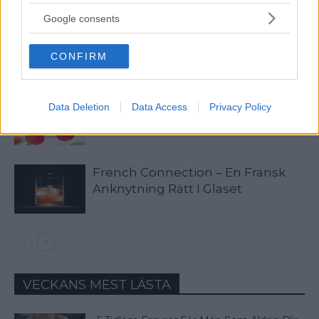
services and may gather and store information including but
not limited to your visit or usage behaviour. You may click to
Google consents
grant or deny consent to Google and its third-party tags to
Between The Sheets – Förförisk
use your data for below specified purposes in below Google
Cocktail Perfekt På Bordellen
CONFIRM
consent section.
Hurricane – En Partystartare Från
Data Deletion
Data Access
Privacy Policy
40-Talets New Orleans
French Connection – En Fransk
Anknytning Rätt I Glaset
VECKANS MEST LÄSTA