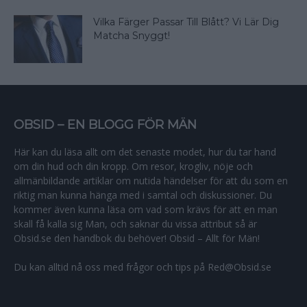
Vilka Färger Passar Till Blått? Vi Lär Dig
Matcha Snyggt!
OBSID – EN BLOGG FÖR MÄN
Här kan du läsa allt om det senaste modet, hur du tar hand
om din hud och din kropp. Om resor, krogliv, nöje och
allmänbildande artiklar om nutida händelser för att du som en
riktig man kunna hänga med i samtal och diskussioner. Du
kommer även kunna läsa om vad som krävs för att en man
skall få kalla sig Man, och saknar du vissa attribut så är
Obsid.se den handbok du behöver! Obsid – Allt för Män!
Du kan alltid nå oss med frågor och tips på Red@Obsid.se