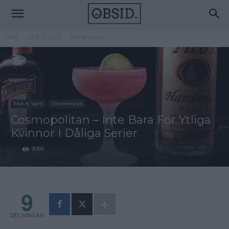
Hem
Mat & Sprit
Drinkrecept
Mat & Sprit
Drinkrecept
Cosmopolitan – Inte Bara För Ytliga
Kvinnor I Dåliga Serier
9089
9
DELNINGAR