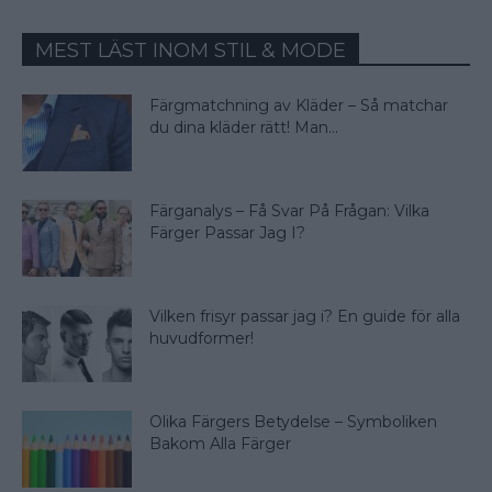
MEST LÄST INOM STIL & MODE
Färgmatchning av Kläder – Så matchar
du dina kläder rätt! Man...
Färganalys – Få Svar På Frågan: Vilka
Färger Passar Jag I?
Vilken frisyr passar jag i? En guide för alla
huvudformer!
Olika Färgers Betydelse – Symboliken
Bakom Alla Färger