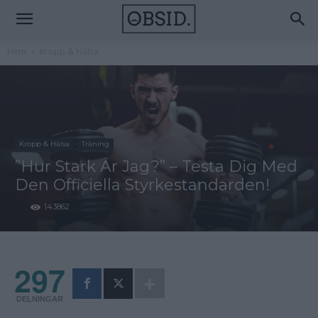
Hem
Kropp & Hälsa
Kropp & Hälsa
Träning
”Hur Stark Är Jag?” – Testa Dig Med
Den Officiella Styrkestandarden!
143862
297
DELNINGAR