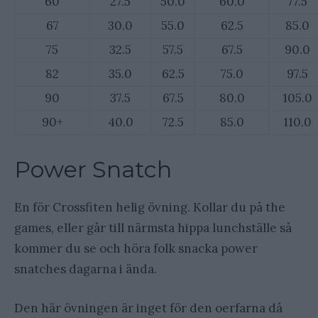
60
27.5
50.0
60.0
77.5
67
30.0
55.0
62.5
85.0
75
32.5
57.5
67.5
90.0
82
35.0
62.5
75.0
97.5
90
37.5
67.5
80.0
105.0
90+
40.0
72.5
85.0
110.0
Power Snatch
En för Crossfiten helig övning. Kollar du på the
games, eller går till närmsta hippa lunchställe så
kommer du se och höra folk snacka power
snatches dagarna i ända.
Den här övningen är inget för den oerfarna då