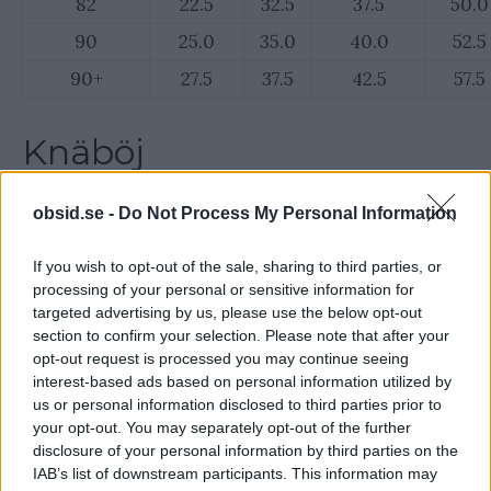
82
22.5
32.5
37.5
50.0
90
25.0
35.0
40.0
52.5
90+
27.5
37.5
42.5
57.5
Knäböj
Militärpressens syster, styrka och stabilitet i ett
obsid.se -
Do Not Process My Personal Information
väldigt effektivt paket.
If you wish to opt-out of the sale, sharing to third parties, or
processing of your personal or sensitive information for
targeted advertising by us, please use the below opt-out
section to confirm your selection. Please note that after your
opt-out request is processed you may continue seeing
interest-based ads based on personal information utilized by
us or personal information disclosed to third parties prior to
your opt-out. You may separately opt-out of the further
disclosure of your personal information by third parties on the
IAB’s list of downstream participants. This information may