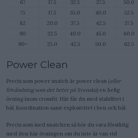
67
17.5
32.5
37.5
50.0
75
17.5
35.0
40.0
52.5
82
20.0
37.5
42.5
37.5
90
22.5
40.0
45.0
60.0
90+
25.0
42.5
50.0
62.5
Power Clean
Precis som power snatch är power clean (
eller
frivändning som det heter på Svenska
) en helig
övning inom crossfit. Här får du med stabilitet i
bål, koordination samt explosivitet i ben och bål.
Precis som med snatchen så bör du vara försiktig
med den här övningen om du inte är van vid