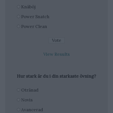
Knäböj
Power Snatch
Power Clean
View Results
Hur stark är du i din starkaste övning?
Otränad
Novis
Avancerad