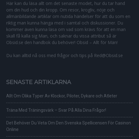
Här kan du läsa allt om det senaste modet, hur du tar hand
om din hud och din kropp. Om resor, krogliv, nöje och
allmänbildande artiklar om nutida händelser för att du som en
riktig man kunna hänga med i samtal och diskussioner. Du
kommer även kunna läsa om vad som krävs för att en man
skall få kalla sig Man, och saknar du vissa attribut så är
Obsid.se den handbok du behöver! Obsid – Allt för Män!
Du kan alltid nå oss med frågor och tips på Red@Obsid.se
SENASTE ARTIKLARNA
Allt Om Olika Typer Av Klockor, Piloter, Dykare och Atleter
Träna Med Träningsvärk – Svar På Alla Dina Frågor!
Det Behöver Du Veta Om Den Svenska Spellicensen För Casinon
Online