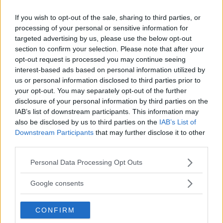
Drycken alla tror heter Martini. Martini är
faktiskt en sorts Vermoth, det må vara den
If you wish to opt-out of the sale, sharing to third parties, or
processing of your personal or sensitive information for
absolut vanligaste, och det står Martini större på
targeted advertising by us, please use the below opt-out
flaskan än vad det står Vermoth så till viss del kan
section to confirm your selection. Please note that after your
man förstå förvirringen. Hur som helst så är det
opt-out request is processed you may continue seeing
interest-based ads based on personal information utilized by
en vanlig ingrediens i ett flertal olika cocktails,
us or personal information disclosed to third parties prior to
bland annat
Dry Martini och Vodka Martini
.
your opt-out. You may separately opt-out of the further
disclosure of your personal information by third parties on the
IAB’s list of downstream participants. This information may
Används till
also be disclosed by us to third parties on the
IAB’s List of
Downstream Participants
that may further disclose it to other
Manhattan
third parties.
Please note that this website/app uses one or more Google
Dry Martini
Personal Data Processing Opt Outs
services and may gather and store information including but
Vodka Martini
not limited to your visit or usage behaviour. You may click to
Google consents
grant or deny consent to Google and its third-party tags to
use your data for below specified purposes in below Google
CONFIRM
consent section.