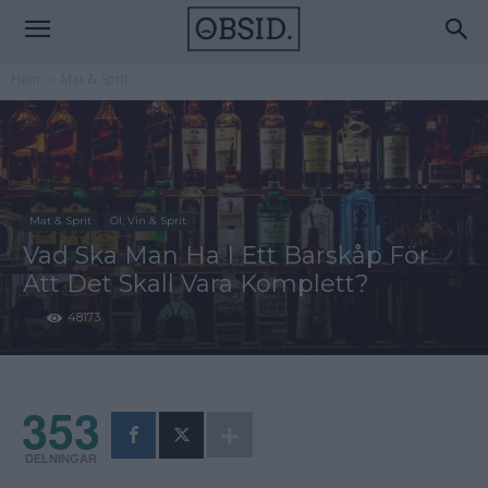
Hem
Mat & Sprit
Mat & Sprit
Öl, Vin & Sprit
Vad Ska Man Ha I Ett Barskåp För
Att Det Skall Vara Komplett?
48173
353
DELNINGAR