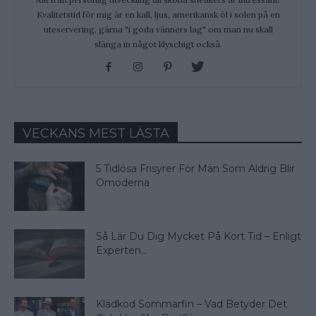
Kvalitetstid för mig är en kall, ljus, amerikansk öl i solen på en
uteservering, gärna "i goda vänners lag" om man nu skall
slänga in något klyschigt också.
VECKANS MEST LÄSTA
5 Tidlösa Frisyrer För Män Som Aldrig Blir
Omoderna
Så Lär Du Dig Mycket På Kort Tid – Enligt
Experten...
Klädkod Sommarfin – Vad Betyder Det