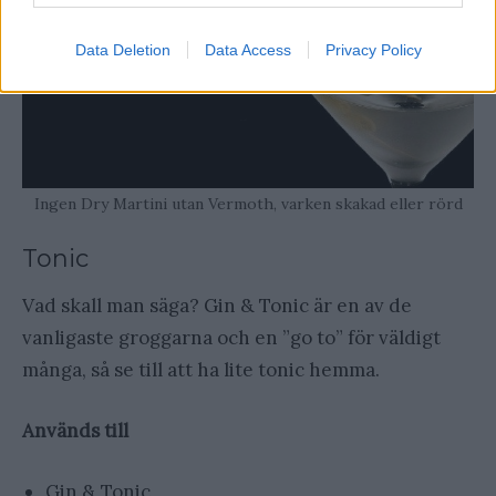
Data Deletion
Data Access
Privacy Policy
Ingen Dry Martini utan Vermoth, varken skakad eller rörd
Tonic
Vad skall man säga? Gin & Tonic är en av de
vanligaste groggarna och en ”go to” för väldigt
många, så se till att ha lite tonic hemma.
Används till
Gin & Tonic