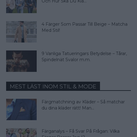
Och Hur Ska Du Klä...
4 Färger Som Passar Till Beige – Matcha
Med Stil!
9 Vanliga Tatueringars Betydelse – Tårar,
Spindelnät Svalor m.m.
MEST LÄST INOM STIL & MODE
Färgmatchning av Kläder – Så matchar
du dina kläder rätt! Man...
Färganalys – Få Svar På Frågan: Vilka