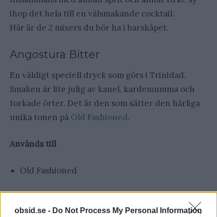
ihop det hela till en välsmakande cocktail.
Här är de 2 mixers du bör ha i barskåpet.
Angostura Bitter
En väldigt speciell dryck som görs i Trinidad.
Smaken är lite julig av kanel, kardemumma och
torkade örter. Det är den som sätter den härliga
unika tonen på
Old Fashioned
.
Används till
Old Fashioned
Vermouth
obsid.se -
Do Not Process My Personal Information