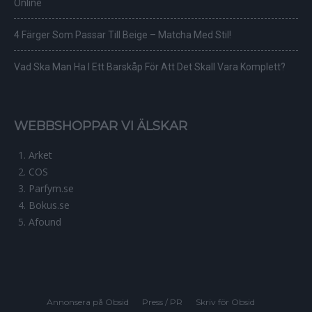
Online
4 Färger Som Passar Till Beige – Matcha Med Stil!
Vad Ska Man Ha I Ett Barskåp För Att Det Skall Vara Komplett?
WEBBSHOPPAR VI ÄLSKAR
Arket
COS
Parfym.se
Bokus.se
Afound
Annonsera på Obsid
Press / PR
Skriv för Obsid