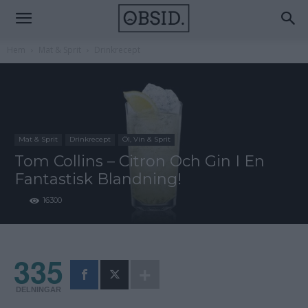
Hem
Mat & Sprit
Drinkrecept
Mat & Sprit
Drinkrecept
Öl, Vin & Sprit
Tom Collins – Citron Och Gin I En
Fantastisk Blandning!
16300
335
DELNINGAR