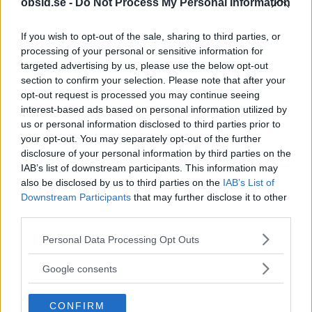
obsid.se -
Do Not Process My Personal Information
Sebastian
If you wish to opt-out of the sale, sharing to third parties, or
processing of your personal or sensitive information for
Allt från personlig utveckling till sköna sneakers är intressant!
targeted advertising by us, please use the below opt-out
Kvalitetstid för mig är en kall, ljus, amerikansk öl i solen på en
section to confirm your selection. Please note that after your
uteservering, gärna "i goda vänners lag" om man nu skall
opt-out request is processed you may continue seeing
slänga in något klyschigt också.
interest-based ads based on personal information utilized by
us or personal information disclosed to third parties prior to
your opt-out. You may separately opt-out of the further
disclosure of your personal information by third parties on the
IAB’s list of downstream participants. This information may
also be disclosed by us to third parties on the
IAB’s List of
RELATERADE ARTIKLAR
Downstream Participants
that may further disclose it to other
third parties.
Between The Sheets – Förförisk
Please note that this website/app uses one or more Google
Cocktail Perfekt På Bordellen
Personal Data Processing Opt Outs
services and may gather and store information including but
not limited to your visit or usage behaviour. You may click to
Google consents
grant or deny consent to Google and its third-party tags to
Hurricane – En Partystartare Från
use your data for below specified purposes in below Google
40-Talets New Orleans
CONFIRM
consent section.