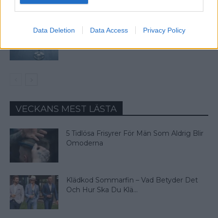
Data Deletion
Data Access
Privacy Policy
The Norman Mule – En Fransk
Variant Av Den Ryska Klassikern
VECKANS MEST LÄSTA
5 Tidlösa Frisyrer För Män Som Aldrig Blir
Omoderna
Klädkod Sommarfin – Vad Betyder Det
Och Hur Ska Du Klä...