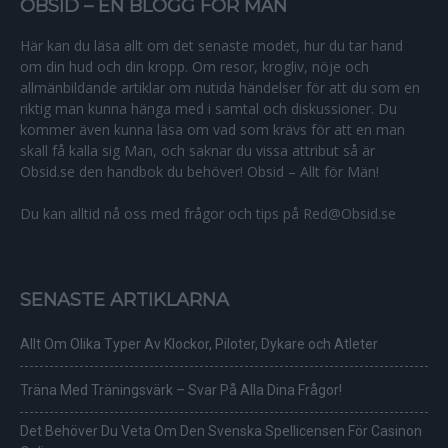
OBSID – EN BLOGG FÖR MÄN
Här kan du läsa allt om det senaste modet, hur du tar hand
om din hud och din kropp. Om resor, krogliv, nöje och
allmänbildande artiklar om nutida händelser för att du som en
riktig man kunna hänga med i samtal och diskussioner. Du
kommer även kunna läsa om vad som krävs för att en man
skall få kalla sig Man, och saknar du vissa attribut så är
Obsid.se den handbok du behöver! Obsid – Allt för Män!
Du kan alltid nå oss med frågor och tips på Red@Obsid.se
SENASTE ARTIKLARNA
Allt Om Olika Typer Av Klockor, Piloter, Dykare och Atleter
Träna Med Träningsvärk – Svar På Alla Dina Frågor!
Det Behöver Du Veta Om Den Svenska Spellicensen För Casinon