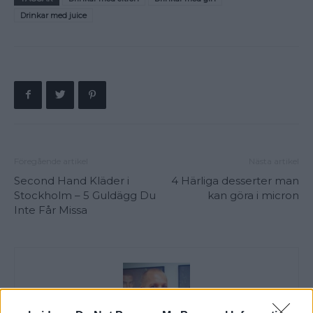
Drinkar med juice
Föregående artikel
Nästa artikel
Second Hand Kläder i
4 Härliga desserter man
Stockholm – 5 Guldägg Du
kan göra i micron
Inte Får Missa