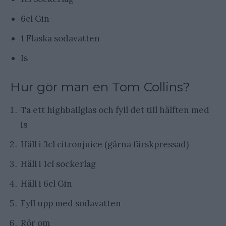
6cl Gin
1 Flaska sodavatten
Is
Hur gör man en Tom Collins?
Ta ett highballglas och fyll det till hälften med
is
Häll i 3cl citronjuice (gärna färskpressad)
Häll i 1cl sockerlag
Häll i 6cl Gin
Fyll upp med sodavatten
Rör om