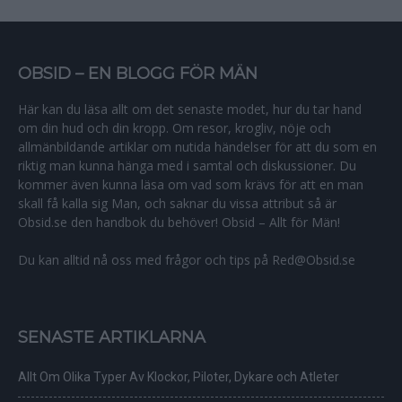
OBSID – EN BLOGG FÖR MÄN
Här kan du läsa allt om det senaste modet, hur du tar hand
om din hud och din kropp. Om resor, krogliv, nöje och
allmänbildande artiklar om nutida händelser för att du som en
riktig man kunna hänga med i samtal och diskussioner. Du
kommer även kunna läsa om vad som krävs för att en man
skall få kalla sig Man, och saknar du vissa attribut så är
Obsid.se den handbok du behöver! Obsid – Allt för Män!
Du kan alltid nå oss med frågor och tips på Red@Obsid.se
SENASTE ARTIKLARNA
Allt Om Olika Typer Av Klockor, Piloter, Dykare och Atleter