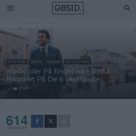
Hem
Stil & Mode
Dressat
Stil & Mode
Dressat
Stilguide
Vett och Etikett
Klädkoder På Engelska – Rätta
Namnet På De 6 Vanligaste
37328
614
DELNINGAR