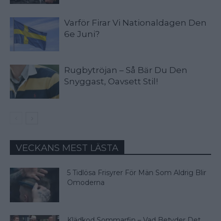
Varför Firar Vi Nationaldagen Den
6e Juni?
Rugbytröjan – Så Bär Du Den
Snyggast, Oavsett Stil!
VECKANS MEST LÄSTA
5 Tidlösa Frisyrer För Män Som Aldrig Blir
Omoderna
Klädkod Sommarfin – Vad Betyder Det