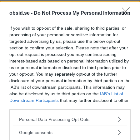
obsid.se -
Do Not Process My Personal Information
If you wish to opt-out of the sale, sharing to third parties, or
processing of your personal or sensitive information for
targeted advertising by us, please use the below opt-out
section to confirm your selection. Please note that after your
opt-out request is processed you may continue seeing
interest-based ads based on personal information utilized by
us or personal information disclosed to third parties prior to
your opt-out. You may separately opt-out of the further
disclosure of your personal information by third parties on the
Det engelska namnet för klädkod udda kavaj är
IAB’s list of downstream participants. This information may
”
Smart casual
”.
also be disclosed by us to third parties on the
IAB’s List of
Downstream Participants
that may further disclose it to other
third parties.
Vill du läsa mer om den här klädkoden så hittar
du allt du behöver veta i vår guide:
Klädkod Udda
Please note that this website/app uses one or more Google
Personal Data Processing Opt Outs
services and may gather and store information including but
kavaj
!
not limited to your visit or usage behaviour. You may click to
Google consents
grant or deny consent to Google and its third-party tags to