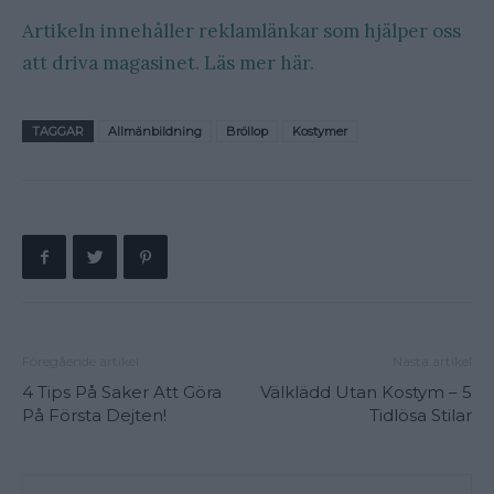
Artikeln innehåller reklamlänkar som hjälper oss
att driva magasinet. Läs mer här.
TAGGAR
Allmänbildning
Bröllop
Kostymer
Föregående artikel
Nästa artikel
4 Tips På Saker Att Göra
Välklädd Utan Kostym – 5
På Första Dejten!
Tidlösa Stilar