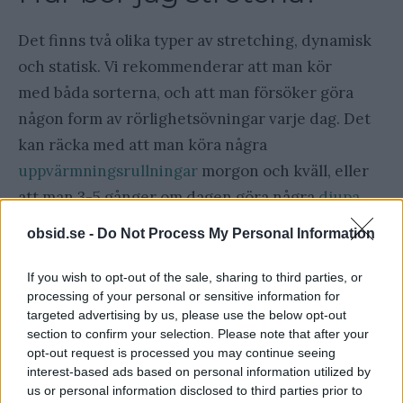
Det finns två olika typer av stretching, dynamisk
och statisk. Vi rekommenderar att man kör
med båda sorterna, och att man försöker göra
någon form av rörlighetsövningar varje dag. Det
kan räcka med att man köra några
uppvärmningsrullningar
morgon och kväll, eller
att man 3-5 gånger om dagen göra några
djupa
och breda squats
. Små enkla saker som det kan
obsid.se -
Do Not Process My Personal Information
göra väldigt stor skillnad.
If you wish to opt-out of the sale, sharing to third parties, or
processing of your personal or sensitive information for
Vill du bli riktigt vig (
nu snackar vi splitt och
targeted advertising by us, please use the below opt-out
spagat
) ja då bör du se på stretching som en
section to confirm your selection. Please note that after your
träningsform och aktivt stretcha 20 minuter varje
opt-out request is processed you may continue seeing
interest-based ads based on personal information utilized by
dag. Gör du det rigoröst och målmedvetet så står
us or personal information disclosed to third parties prior to