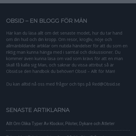
OBSID – EN BLOGG FÖR MÄN
Här kan du läsa allt om det senaste modet, hur du tar hand
om din hud och din kropp. Om resor, krogliv, nöje och
allmänbildande artiklar om nutida händelser för att du som en
riktig man kunna hänga med i samtal och diskussioner. Du
kommer även kunna läsa om vad som krävs för att en man
skall få kalla sig Man, och saknar du vissa attribut så är
Obsid.se den handbok du behöver! Obsid – Allt för Män!
Du kan alltid nå oss med frågor och tips på Red@Obsid.se
SENASTE ARTIKLARNA
Allt Om Olika Typer Av Klockor, Piloter, Dykare och Atleter