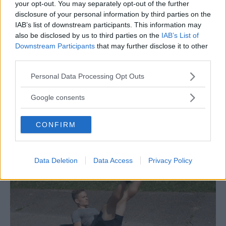
du där i spagat om inte allt för länge.
your opt-out. You may separately opt-out of the further
disclosure of your personal information by third parties on the
IAB’s list of downstream participants. This information may
Men låt oss nu gå igenom de olika typerna av
also be disclosed by us to third parties on the
IAB’s List of
stretching.
Downstream Participants
that may further disclose it to other
third parties.
Dynamisk stretching
Please note that this website/app uses one or more Google
Personal Data Processing Opt Outs
services and may gather and store information including but
Dynamisk stretching handlar om att hela tiden
not limited to your visit or usage behaviour. You may click to
Google consents
grant or deny consent to Google and its third-party tags to
vara rörlig i övningarna. I GIFen nedanför ser du
use your data for below specified purposes in below Google
ett bra exempel på en dynamisk stretchövning:
CONFIRM
consent section.
Data Deletion
Data Access
Privacy Policy