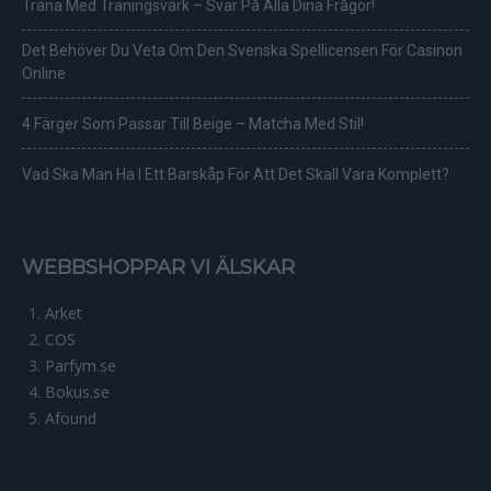
Träna Med Träningsvärk – Svar På Alla Dina Frågor!
Det Behöver Du Veta Om Den Svenska Spellicensen För Casinon
Online
4 Färger Som Passar Till Beige – Matcha Med Stil!
Vad Ska Man Ha I Ett Barskåp För Att Det Skall Vara Komplett?
WEBBSHOPPAR VI ÄLSKAR
Arket
COS
Parfym.se
Bokus.se
Afound