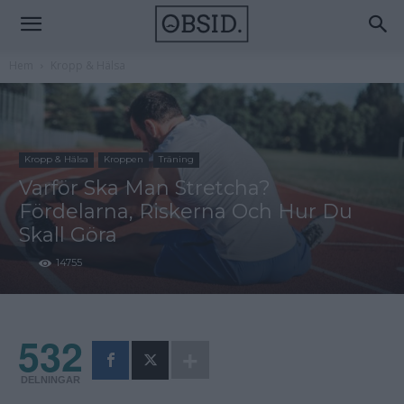
Hem
Kropp & Hälsa
Kropp & Hälsa
Kroppen
Träning
Varför Ska Man Stretcha?
Fördelarna, Riskerna Och Hur Du
Skall Göra
14755
532
DELNINGAR