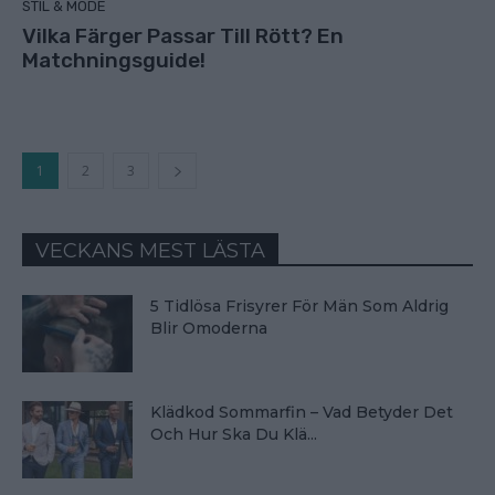
STIL & MODE
Vilka Färger Passar Till Rött? En
Matchningsguide!
1
2
3
VECKANS MEST LÄSTA
5 Tidlösa Frisyrer För Män Som Aldrig
Blir Omoderna
Klädkod Sommarfin – Vad Betyder Det
Och Hur Ska Du Klä...