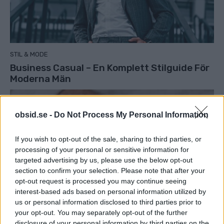
STIL & MODE
Business Casual – En Komplett Stilguide För
Moderna Män
obsid.se -
Do Not Process My Personal Information
If you wish to opt-out of the sale, sharing to third parties, or
processing of your personal or sensitive information for
targeted advertising by us, please use the below opt-out
section to confirm your selection. Please note that after your
opt-out request is processed you may continue seeing
interest-based ads based on personal information utilized by
us or personal information disclosed to third parties prior to
your opt-out. You may separately opt-out of the further
disclosure of your personal information by third parties on the
ACCESSOARER