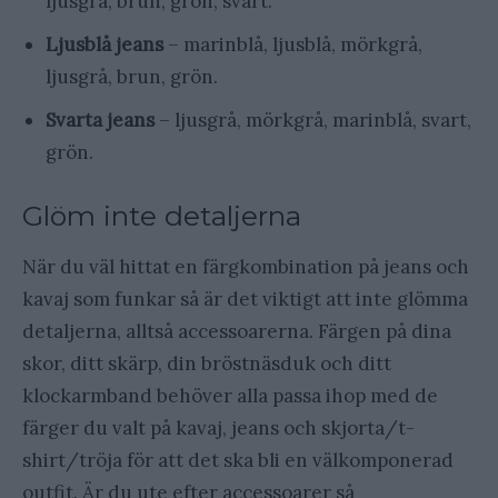
ljusgrå, brun, grön, svart.
Ljusblå jeans
– marinblå, ljusblå, mörkgrå,
ljusgrå, brun, grön.
Svarta jeans
– ljusgrå, mörkgrå, marinblå, svart,
grön.
Glöm inte detaljerna
När du väl hittat en färgkombination på jeans och
kavaj som funkar så är det viktigt att inte glömma
detaljerna, alltså accessoarerna. Färgen på dina
skor, ditt skärp, din bröstnäsduk och ditt
klockarmband behöver alla passa ihop med de
färger du valt på kavaj, jeans och skjorta/t-
shirt/tröja för att det ska bli en välkomponerad
outfit. Är du ute efter accessoarer så