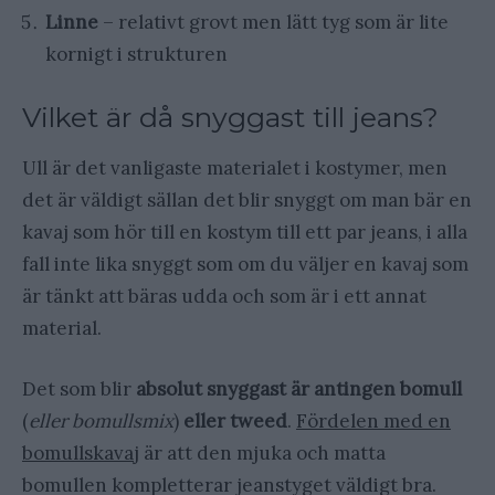
Linne
– relativt grovt men lätt tyg som är lite
kornigt i strukturen
Vilket är då snyggast till jeans?
Ull är det vanligaste materialet i kostymer, men
det är väldigt sällan det blir snyggt om man bär en
kavaj som hör till en kostym till ett par jeans, i alla
fall inte lika snyggt som om du väljer en kavaj som
är tänkt att bäras udda och som är i ett annat
material.
Det som blir
absolut snyggast är antingen bomull
(
eller bomullsmix
)
eller tweed
.
Fördelen med en
bomullskavaj
är att den mjuka och matta
bomullen kompletterar jeanstyget väldigt bra.