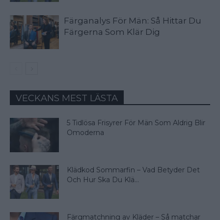
Färganalys För Män: Så Hittar Du
Färgerna Som Klär Dig
VECKANS MEST LÄSTA
5 Tidlösa Frisyrer För Män Som Aldrig Blir
Omoderna
Klädkod Sommarfin – Vad Betyder Det
Och Hur Ska Du Klä...
Färgmatchning av Kläder – Så matchar