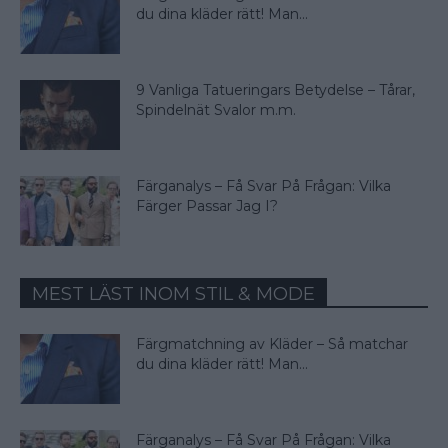
du dina kläder rätt! Man...
9 Vanliga Tatueringars Betydelse – Tårar,
Spindelnät Svalor m.m.
Färganalys – Få Svar På Frågan: Vilka
Färger Passar Jag I?
MEST LÄST INOM STIL & MODE
Färgmatchning av Kläder – Så matchar
du dina kläder rätt! Man...
Färganalys – Få Svar På Frågan: Vilka