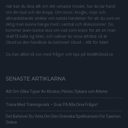
Här kan du läsa allt om det senaste modet, hur du tar hand
om din hud och din kropp. Om resor, krogliv, nöje och
allmänbildande artiklar om nutida händelser för att du som en
riktig man kunna hänga med i samtal och diskussioner. Du
kommer även kunna läsa om vad som krävs för att en man
skall få kalla sig Man, och saknar du vissa attribut så är
Obsid.se den handbok du behöver! Obsid – Allt för Män!
Du kan alltid nå oss med frågor och tips på Red@Obsid.se
SENASTE ARTIKLARNA
Allt Om Olika Typer Av Klockor, Piloter, Dykare och Atleter
Träna Med Träningsvärk – Svar På Alla Dina Frågor!
Det Behöver Du Veta Om Den Svenska Spellicensen För Casinon
Online