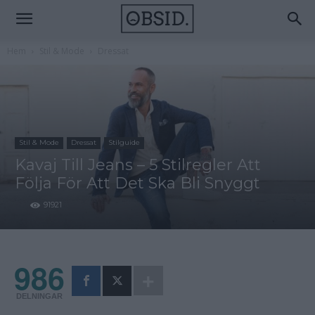
Hem
Stil & Mode
Dressat
Stil & Mode
Dressat
Stilguide
Kavaj Till Jeans – 5 Stilregler Att
Följa För Att Det Ska Bli Snyggt
91921
986
DELNINGAR