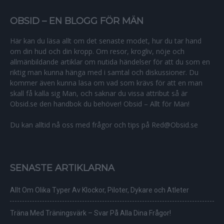
OBSID – EN BLOGG FÖR MÄN
Här kan du läsa allt om det senaste modet, hur du tar hand
om din hud och din kropp. Om resor, krogliv, nöje och
allmänbildande artiklar om nutida händelser för att du som en
riktig man kunna hänga med i samtal och diskussioner. Du
kommer även kunna läsa om vad som krävs för att en man
skall få kalla sig Man, och saknar du vissa attribut så är
Obsid.se den handbok du behöver! Obsid – Allt för Män!
Du kan alltid nå oss med frågor och tips på Red@Obsid.se
SENASTE ARTIKLARNA
Allt Om Olika Typer Av Klockor, Piloter, Dykare och Atleter
Träna Med Träningsvärk – Svar På Alla Dina Frågor!