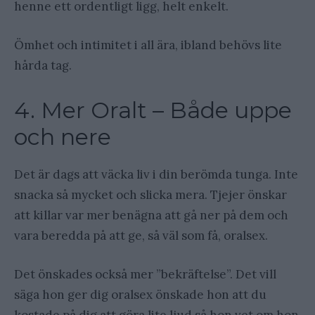
henne ett ordentligt ligg, helt enkelt.
Ömhet och intimitet i all ära, ibland behövs lite
hårda tag.
4. Mer Oralt – Både uppe
och nere
Det är dags att väcka liv i din berömda tunga. Inte
snacka så mycket och slicka mera. Tjejer önskar
att killar var mer benägna att gå ner på dem och
vara beredda på att ge, så väl som få, oralsex.
Det önskades också mer ”bekräftelse”. Det vill
säga hon ger dig oralsex önskade hon att du
kostade på dig att göra lite ljud så hon vet om hon