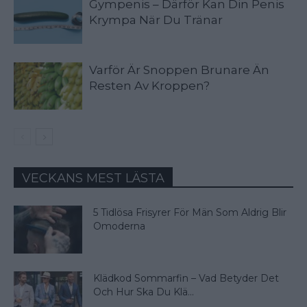
Gympenis – Därför Kan Din Penis
Krympa När Du Tränar
Varför Är Snoppen Brunare Än
Resten Av Kroppen?
VECKANS MEST LÄSTA
5 Tidlösa Frisyrer För Män Som Aldrig Blir
Omoderna
Klädkod Sommarfin – Vad Betyder Det
Och Hur Ska Du Klä...