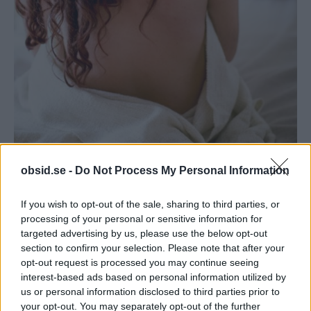
obsid.se -
Do Not Process My Personal Information
5. Fokusera på andra
If you wish to opt-out of the sale, sharing to third parties, or
delar av kroppen
processing of your personal or sensitive information for
targeted advertising by us, please use the below opt-out
section to confirm your selection. Please note that after your
Tillfrågade tjejer bad om mer uppmärksamhet
opt-out request is processed you may continue seeing
interest-based ads based on personal information utilized by
och fokus på andra delar av kroppen. Det vill säga
us or personal information disclosed to third parties prior to
att du bör rikta ditt fokus mot andra sensuella
your opt-out. You may separately opt-out of the further