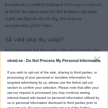
herrklocka i rostfritt stål med ett
banglearmband
,
ja då får du räkna med att det kommer skramla
rejält om dig när du rör dig, lite som en
receptionist på 80-talet.
Så vad ska du välja?
Det finns inga fel, bara olika sätt att uttrycka dig.
Vill du ha en snygg, avskalad look? Kör på samma
obsid.se -
Do Not Process My Personal Information
arm som klockan. Vill du skapa en intressant
balans? Testa motsatt arm. Nyckeln till stil ligger i
If you wish to opt-out of the sale, sharing to third parties, or
processing of your personal or sensitive information for
balans och eftertanke, även när det gäller något
targeted advertising by us, please use the below opt-out
så enkelt som vilken arm du bär ditt armband på.
section to confirm your selection. Please note that after your
Behöver du nya armband till accessoar-lådan,
opt-out request is processed you may continue seeing
interest-based ads based on personal information utilized by
kolla då in Scottsberry, de har
läderarmband både
us or personal information disclosed to third parties prior to
med- och utan metallspänne
, samt så klart
your opt-out. You may separately opt-out of the further