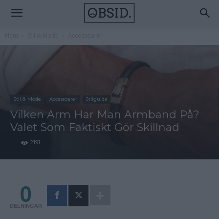
Hem
Stil & Mode
Accessoarer
Stil & Mode
Accessoarer
Stilguide
Vilken Arm Har Man Armband På?
Valet Som Faktiskt Gör Skillnad
2191
0
DELNINGAR