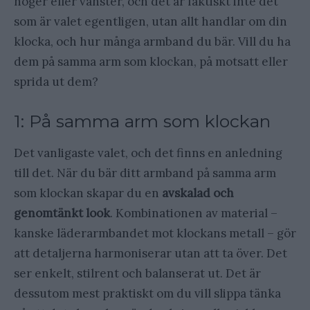
höger eller vänster, och det är faktiskt inte det
som är valet egentligen, utan allt handlar om din
klocka, och hur många armband du bär. Vill du ha
dem på samma arm som klockan, på motsatt eller
sprida ut dem?
1: På samma arm som klockan
Det vanligaste valet, och det finns en anledning
till det. När du bär ditt armband på samma arm
som klockan skapar du en
avskalad och
genomtänkt look
. Kombinationen av material –
kanske läderarmbandet mot klockans metall – gör
att detaljerna harmoniserar utan att ta över. Det
ser enkelt, stilrent och balanserat ut. Det är
dessutom mest praktiskt om du vill slippa tänka