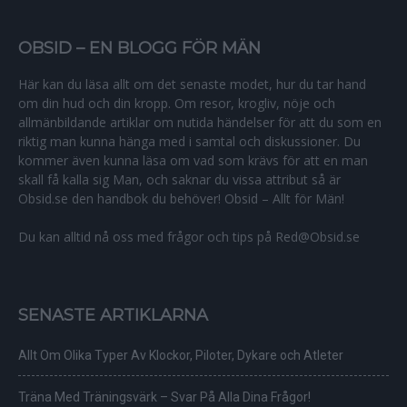
OBSID – EN BLOGG FÖR MÄN
Här kan du läsa allt om det senaste modet, hur du tar hand
om din hud och din kropp. Om resor, krogliv, nöje och
allmänbildande artiklar om nutida händelser för att du som en
riktig man kunna hänga med i samtal och diskussioner. Du
kommer även kunna läsa om vad som krävs för att en man
skall få kalla sig Man, och saknar du vissa attribut så är
Obsid.se den handbok du behöver! Obsid – Allt för Män!
Du kan alltid nå oss med frågor och tips på Red@Obsid.se
SENASTE ARTIKLARNA
Allt Om Olika Typer Av Klockor, Piloter, Dykare och Atleter
Träna Med Träningsvärk – Svar På Alla Dina Frågor!