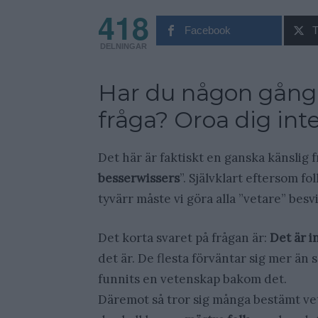
418
Facebook
T
DELNINGAR
Har du någon gång 
fråga? Oroa dig inte
Det här är faktiskt en ganska känslig 
besserwissers
”. Självklart eftersom fo
tyvärr måste vi göra alla ”vetare” besv
Det korta svaret på frågan är:
Det är i
det är. De flesta förväntar sig mer än s
funnits en vetenskap bakom det.
Däremot så tror sig många bestämt veta