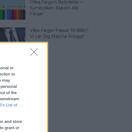
Olika Färgers Betydelse –
Symboliken Bakom Alla
Färger
Vilka Färger Passar Till Blått?
Vi Lär Dig Matcha Snyggt!
sonal or
ection to
ou may
 personal
out of the
 downstream
B’s List of
er and store
to grant or