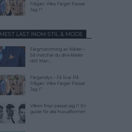
Frågan: Vilka Färger Passar
Jag I?
MEST LÄST INOM STIL & MODE
Färgmatchning av Kläder –
Så matchar du dina kläder
rätt! Man...
Färganalys – Få Svar På
Frågan: Vilka Färger Passar
Jag I?
Vilken frisyr passar jag i? En
guide för alla huvudformer!