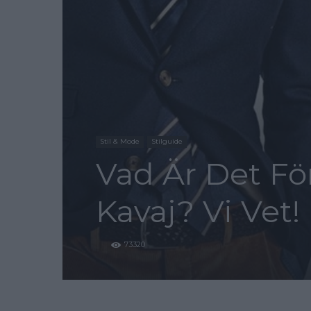
Stil & Mode
Stilguide
Vad Är Det Fö
Kavaj? Vi Vet!
73320