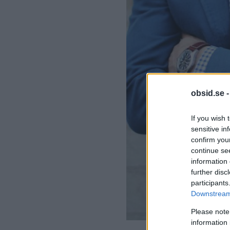
obsid.se 
If you wish 
sensitive in
confirm you
continue se
information 
further disc
participants
Downstream 
Please note
information 
Blazer eller