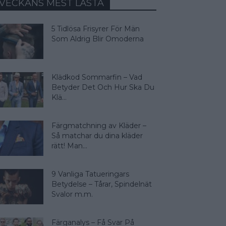
VECKANS MEST LÄSTA
5 Tidlösa Frisyrer För Män
Som Aldrig Blir Omoderna
Klädkod Sommarfin – Vad
Betyder Det Och Hur Ska Du
Klä...
Färgmatchning av Kläder –
Så matchar du dina kläder
rätt! Man...
9 Vanliga Tatueringars
Betydelse – Tårar, Spindelnät
Svalor m.m.
Färganalys – Få Svar På