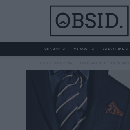
STIL & MODE
MAT & SPRIT
KROPP & HÄLSA
Hem
Stil & Mode
Vad Är Det För Skillnad På Blaze