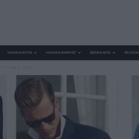
TEKNIK & MOTOR
HUMOR & SMARTHET
RESOR & NÖJE
RELATION
r Och Kavaj? Vi Vet!