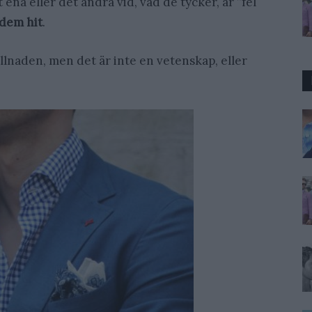
ena eller det andra vid, vad de tycker, är ”fel
 dem hit
.
illnaden, men det är inte en vetenskap, eller