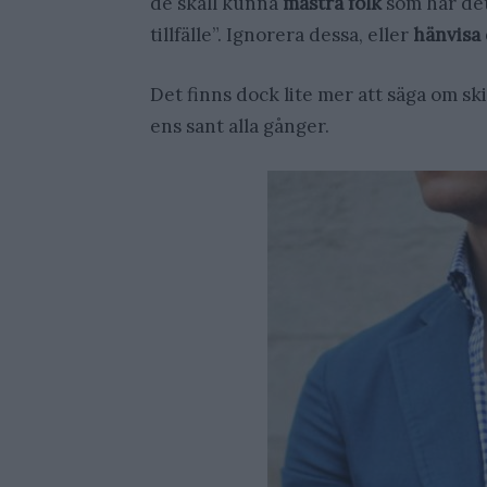
de skall kunna
mästra folk
som har det 
tillfälle”. Ignorera dessa, eller
hänvisa
Det finns dock lite mer att säga om sk
ens sant alla gånger.