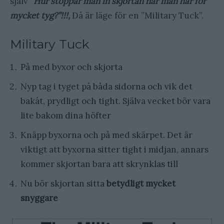
själv ”
Hur stoppar man in skjortan när man har för
mycket tyg?”!!!,
Då är läge för en ”Military Tuck”.
Military Tuck
På med byxor och skjorta
Nyp tag i tyget på båda sidorna och vik det
bakåt, prydligt och tight. Själva vecket bör vara
lite bakom dina höfter
Knäpp byxorna och på med skärpet. Det är
viktigt att byxorna sitter tight i midjan, annars
kommer skjortan bara att skrynklas till
Nu bör skjortan sitta
betydligt mycket
snyggare