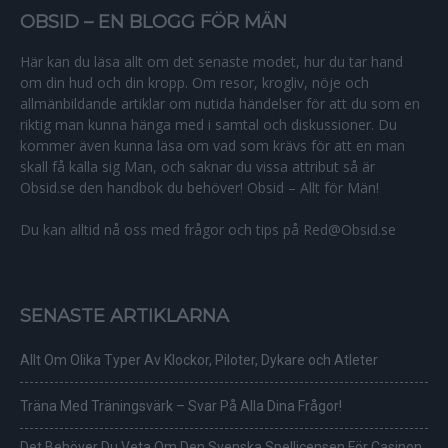
OBSID – EN BLOGG FÖR MÄN
Här kan du läsa allt om det senaste modet, hur du tar hand
om din hud och din kropp. Om resor, krogliv, nöje och
allmänbildande artiklar om nutida händelser för att du som en
riktig man kunna hänga med i samtal och diskussioner. Du
kommer även kunna läsa om vad som krävs för att en man
skall få kalla sig Man, och saknar du vissa attribut så är
Obsid.se den handbok du behöver! Obsid – Allt för Män!
Du kan alltid nå oss med frågor och tips på Red@Obsid.se
SENASTE ARTIKLARNA
Allt Om Olika Typer Av Klockor, Piloter, Dykare och Atleter
Träna Med Träningsvärk – Svar På Alla Dina Frågor!
Det Behöver Du Veta Om Den Svenska Spellicensen För Casinon