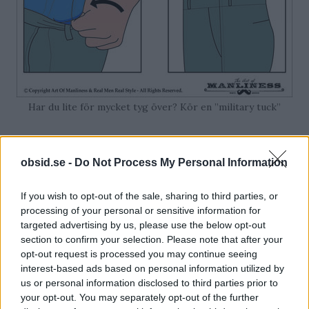
Har du lite för mycket tyg över? Kör en ”military tuck”
Har du 7 minuter över?
obsid.se -
Do Not Process My Personal Information
Här är en videoguide
If you wish to opt-out of the sale, sharing to third parties, or
Vill du ha en komplett guide till de oskrivna
processing of your personal or sensitive information for
targeted advertising by us, please use the below opt-out
reglerna kring att stoppa in skjortan så bör du
section to confirm your selection. Please note that after your
investera 7 minuter i den här videon.
opt-out request is processed you may continue seeing
interest-based ads based on personal information utilized by
us or personal information disclosed to third parties prior to
Hur stoppar man in skjortan?
your opt-out. You may separately opt-out of the further