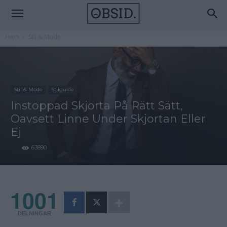
Hem
Stil & Mode
Stil & Mode
Stilguide
Instoppad Skjorta På Rätt Sätt,
Oavsett Linne Under Skjortan Eller
Ej
63890
1001
DELNINGAR