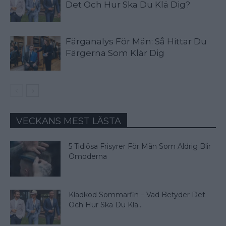
Det Och Hur Ska Du Klä Dig?
Färganalys För Män: Så Hittar Du
Färgerna Som Klär Dig
VECKANS MEST LÄSTA
5 Tidlösa Frisyrer För Män Som Aldrig Blir
Omoderna
Klädkod Sommarfin – Vad Betyder Det
Och Hur Ska Du Klä...