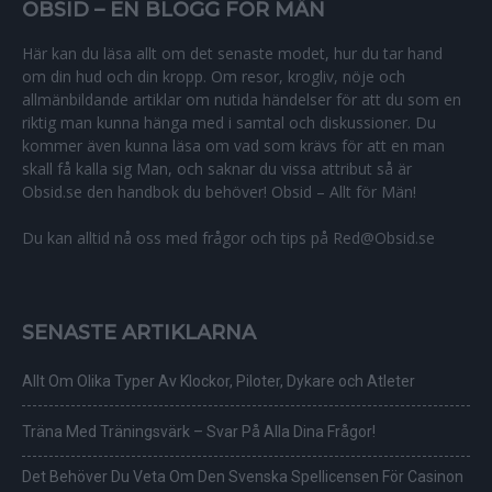
OBSID – EN BLOGG FÖR MÄN
Här kan du läsa allt om det senaste modet, hur du tar hand
om din hud och din kropp. Om resor, krogliv, nöje och
allmänbildande artiklar om nutida händelser för att du som en
riktig man kunna hänga med i samtal och diskussioner. Du
kommer även kunna läsa om vad som krävs för att en man
skall få kalla sig Man, och saknar du vissa attribut så är
Obsid.se den handbok du behöver! Obsid – Allt för Män!
Du kan alltid nå oss med frågor och tips på Red@Obsid.se
SENASTE ARTIKLARNA
Allt Om Olika Typer Av Klockor, Piloter, Dykare och Atleter
Träna Med Träningsvärk – Svar På Alla Dina Frågor!
Det Behöver Du Veta Om Den Svenska Spellicensen För Casinon