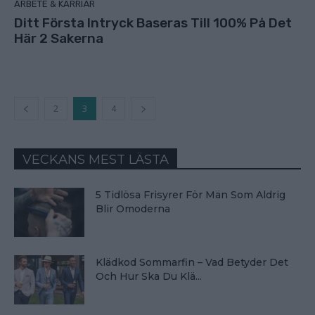
ARBETE & KARRIÄR
Ditt Första Intryck Baseras Till 100% På Det
Här 2 Sakerna
2
3
4
VECKANS MEST LÄSTA
5 Tidlösa Frisyrer För Män Som Aldrig
Blir Omoderna
Klädkod Sommarfin – Vad Betyder Det
Och Hur Ska Du Klä...