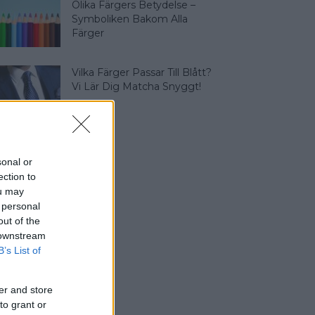
Olika Färgers Betydelse –
Symboliken Bakom Alla
Färger
Vilka Färger Passar Till Blått?
Vi Lär Dig Matcha Snyggt!
sonal or
ection to
ou may
 personal
out of the
 downstream
B’s List of
er and store
to grant or