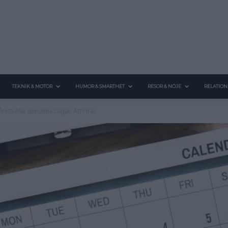
TEKNIK & MOTOR
HUMOR & SMARTHET
RESOR & NÖJE
RELATION
ets Alla Speciella Dagar Att Fira!