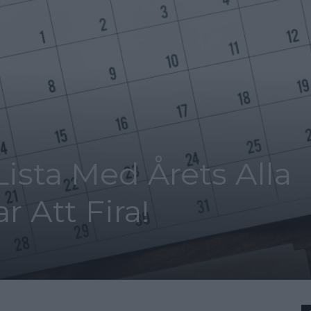
ista Med Årets Alla
r Att Fira!