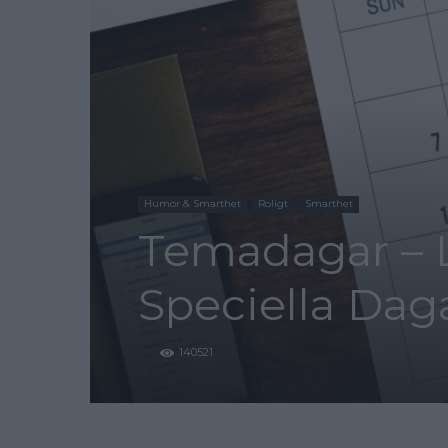
Humor & Smarthet
Roligt
Smarthet
Temadagar – L
Speciella Daga
140521