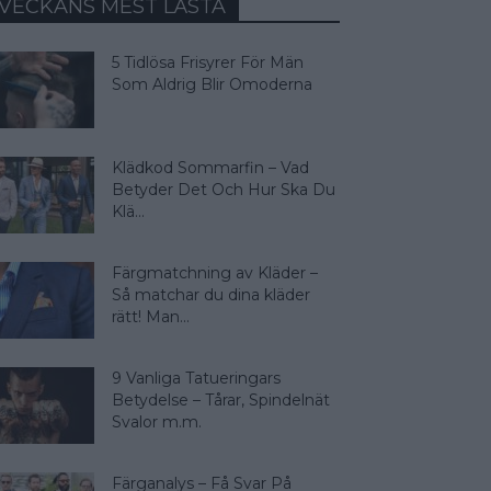
VECKANS MEST LÄSTA
5 Tidlösa Frisyrer För Män
Som Aldrig Blir Omoderna
Klädkod Sommarfin – Vad
Betyder Det Och Hur Ska Du
Klä...
Färgmatchning av Kläder –
Så matchar du dina kläder
rätt! Man...
9 Vanliga Tatueringars
Betydelse – Tårar, Spindelnät
Svalor m.m.
Färganalys – Få Svar På