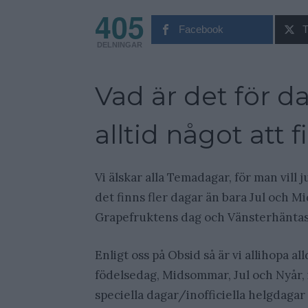
405
Facebook
T
DELNINGAR
Vad är det för d
alltid något att fi
Vi älskar alla Temadagar, för man vill j
det finns fler dagar än bara Jul och M
Grapefruktens dag och Vänsterhäntas 
Enligt oss på Obsid så är vi allihopa alld
födelsedag, Midsommar, Jul och Nyår, 
speciella dagar/inofficiella helgdagar 