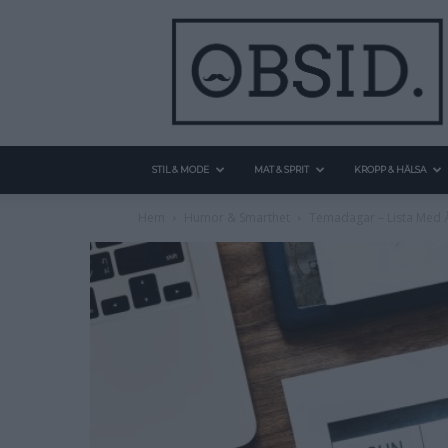
STIL & MODE
MAT & SPRIT
KROPP & HÄLSA
Hem
Humor & Smarthet
Temadagar – Lista Med År