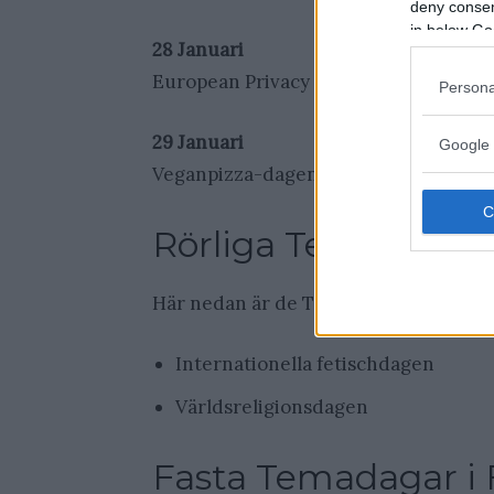
deny consent
in below Go
28 Januari
European Privacy & Data Protection 
Persona
29 Januari
Google 
Veganpizza-dagen
Rörliga Temadagar 
Här nedan är de Temadagar i Januari va
Internationella fetischdagen
Världsreligionsdagen
Fasta Temadagar i 