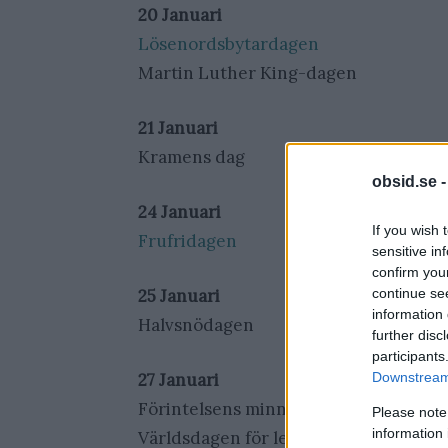
20 Januari
Lösenordsbytardagen
Martin Luther King-dagen
21 Januari
Kramens dag
obsid.se 
24 Januari
If you wish 
Frufridagen
sensitive in
confirm you
25 Januari
continue se
information 
Halvsnödagen
further disc
participants
27 Januari
Downstream 
Förintelsens minnesdag
Please note
information 
Världsdagen för leprasjuka