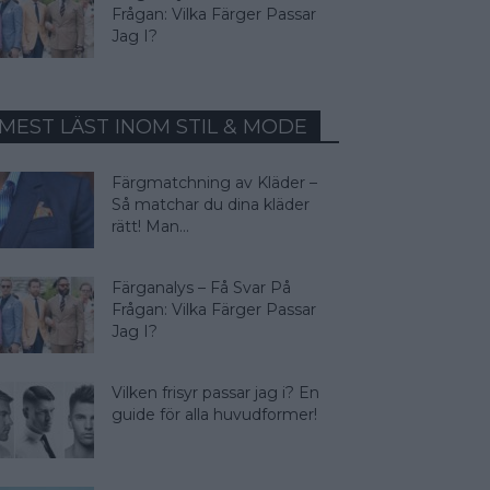
Frågan: Vilka Färger Passar
Jag I?
MEST LÄST INOM STIL & MODE
Färgmatchning av Kläder –
Så matchar du dina kläder
rätt! Man...
Färganalys – Få Svar På
Frågan: Vilka Färger Passar
Jag I?
Vilken frisyr passar jag i? En
guide för alla huvudformer!