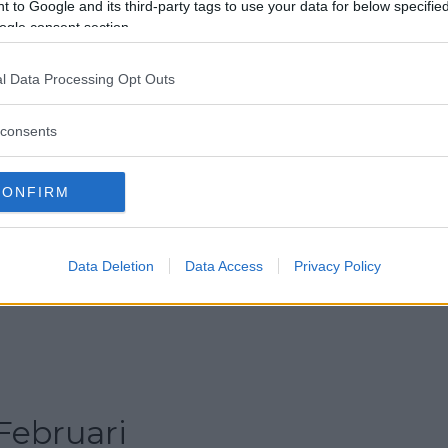
 to Google and its third-party tags to use your data for below specifi
ogle consent section.
Day
l Data Processing Opt Outs
consents
CONFIRM
i Januari
Data Deletion
Data Access
Privacy Policy
rs datum ändras från år till år.
Februari