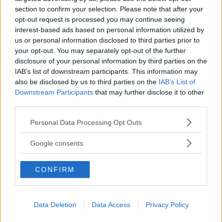
ovanför, någon som utstrålar kompetens men
section to confirm your selection. Please note that after your
ingen värme.
opt-out request is processed you may continue seeing
interest-based ads based on personal information utilized by
us or personal information disclosed to third parties prior to
your opt-out. You may separately opt-out of the further
disclosure of your personal information by third parties on the
IAB’s list of downstream participants. This information may
also be disclosed by us to third parties on the
IAB’s List of
Downstream Participants
that may further disclose it to other
third parties.
Please note that this website/app uses one or more Google
Personal Data Processing Opt Outs
services and may gather and store information including but
not limited to your visit or usage behaviour. You may click to
Google consents
grant or deny consent to Google and its third-party tags to
use your data for below specified purposes in below Google
CONFIRM
consent section.
Sammanfattningsvis
Data Deletion
Data Access
Privacy Policy