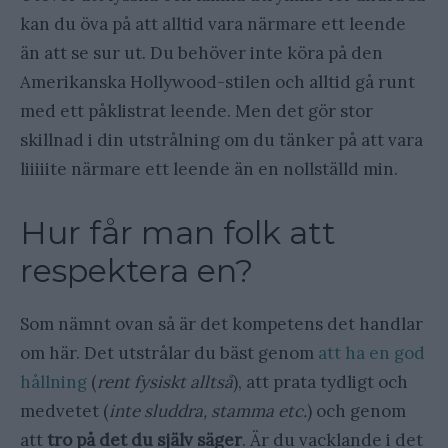
kan du öva på att alltid vara närmare ett leende
än att se sur ut. Du behöver inte köra på den
Amerikanska Hollywood-stilen och alltid gå runt
med ett påklistrat leende. Men det gör stor
skillnad i din utstrålning om du tänker på att vara
liiiiite närmare ett leende än en nollställd min.
Hur får man folk att
respektera en?
Som nämnt ovan så är det kompetens det handlar
om här. Det utstrålar du bäst genom
att ha en god
hållning
(
rent fysiskt alltså
), att prata tydligt och
medvetet (
inte sluddra, stamma etc.
) och genom
att
tro på det du själv säger
. Är du vacklande i det