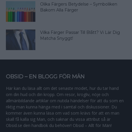
Olika Färgers Betydelse – Symboliken
Bakom Alla Färger
Vilka Färger Passar Till Blått? Vi Lär Dig
Matcha Snyggt!
OBSID – EN BLOGG FÖR MÄN
Här kan du läsa allt om det senaste modet, hur du tar hand
om din hud och din kropp. Om resor, krogliv, nöje och
allmänbildande artiklar om nutida händelser för att du som en
riktig man kunna hänga med i samtal och diskussioner. Du
kommer även kunna läsa om vad som krävs för att en man
skall få kalla sig Man, och saknar du vissa attribut så är
Obsid.se den handbok du behöver! Obsid – Allt för Män!