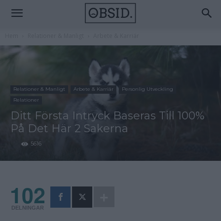
Hem
Relationer & Manligt
Arbete & Karriär
Relationer & Manligt
Arbete & Karriär
Personlig Utveckling
Relationer
Ditt Första Intryck Baseras Till 100%
På Det Här 2 Sakerna
5616
102
DELNINGAR