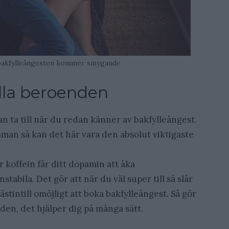
när bakfylleångesten kommer smygande
lla beroenden
n ta till när du redan känner av bakfylleångest.
an så kan det här vara den absolut viktigaste
 koffein får ditt dopamin att åka
abila. Det gör att när du väl super till så slår
ästintill omöjligt att boka bakfylleångest. Så gör
en, det hjälper dig på många sätt.