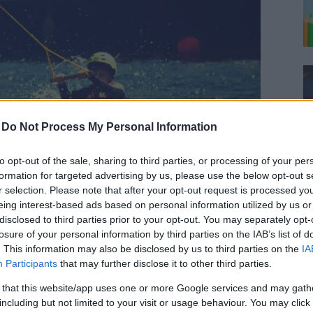
-
Do Not Process My Personal Information
to opt-out of the sale, sharing to third parties, or processing of your per
formation for targeted advertising by us, please use the below opt-out s
r selection. Please note that after your opt-out request is processed y
eing interest-based ads based on personal information utilized by us or
ot du älskar att göra, det får ditt dopamin att skjuta i
disclosed to third parties prior to your opt-out. You may separately opt-
höjden
losure of your personal information by third parties on the IAB’s list of
. This information may also be disclosed by us to third parties on the
IA
lalalin och B6
Participants
that may further disclose it to other third parties.
 that this website/app uses one or more Google services and may gath
including but not limited to your visit or usage behaviour. You may click 
ch vitamin B6 är alla dopaminhöjande. Preppa