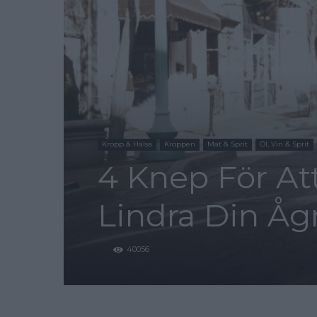
Kropp & Hälsa
Kroppen
Mat & Sprit
Öl, Vin & Sprit
4 Knep För At
Lindra Din Åg
40056