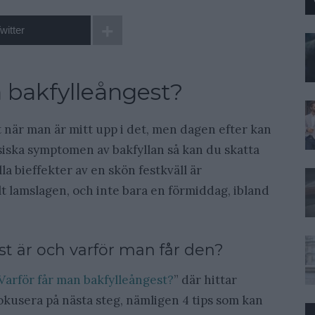
witter
å bakfylleångest?
gt när man är mitt upp i det, men dagen efter kan
siska symptomen av bakfyllan så kan du skatta
lla bieffekter av en skön festkväll är
t lamslagen, och inte bara en förmiddag, ibland
t är och varför man får den?
Varför får man bakfylleångest?
” där hittar
 fokusera på nästa steg, nämligen 4 tips som kan