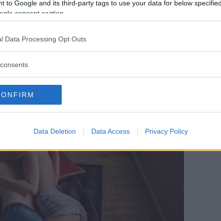
 to Google and its third-party tags to use your data for below specifi
vet att du skall ut och slira, så kan du
ogle consent section.
l Data Processing Opt Outs
consents
dopaminhöjande om att ligga!
CONFIRM
Data Deletion
Data Access
Privacy Policy