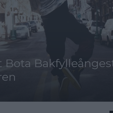
t Bota Bakfylleånges
ren