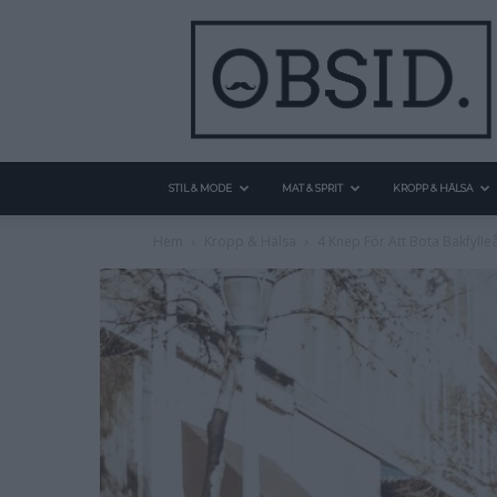
STIL & MODE
MAT & SPRIT
KROPP & HÄLSA
Hem
Kropp & Hälsa
4 Knep För Att Bota Bakfylle