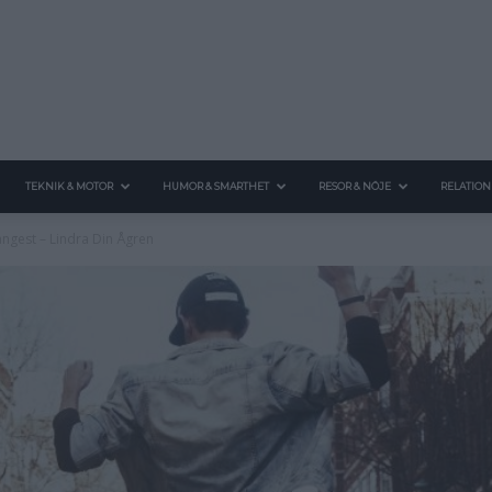
TEKNIK & MOTOR
HUMOR & SMARTHET
RESOR & NÖJE
RELATION
ångest – Lindra Din Ågren