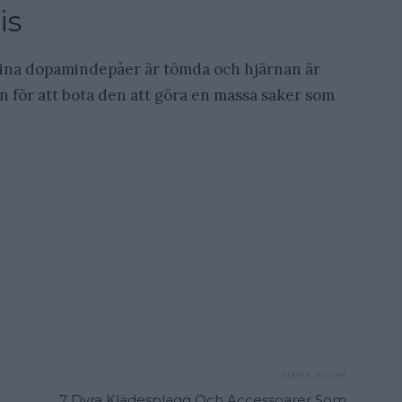
is
 dina dopamindepåer är tömda och hjärnan är
 för att bota den att göra en massa saker som
Nästa artikel
7 Dyra Klädesplagg Och Accessoarer Som