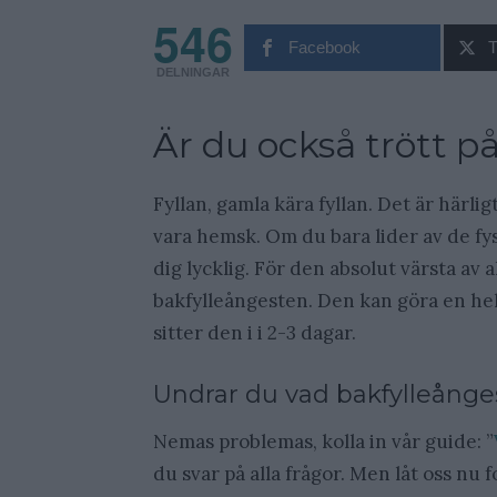
546
Facebook
T
DELNINGAR
Är du också trött p
Fyllan, gamla kära fyllan. Det är härli
vara hemsk. Om du bara lider av de fy
dig lycklig. För den absolut värsta av a
bakfylleångesten. Den kan göra en hel
sitter den i i 2-3 dagar.
Undrar du vad bakfylleånges
Nemas problemas, kolla in vår guide: ”
du svar på alla frågor. Men låt oss nu