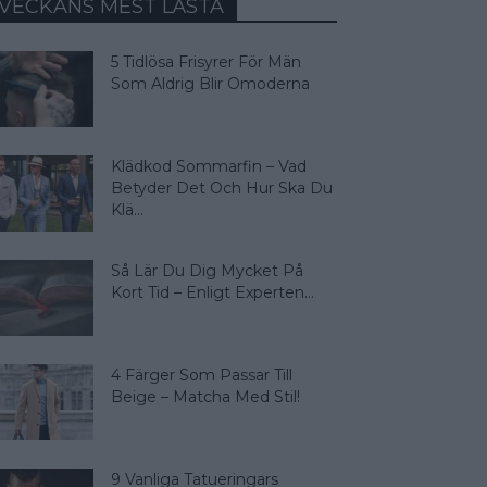
VECKANS MEST LÄSTA
5 Tidlösa Frisyrer För Män
Som Aldrig Blir Omoderna
Klädkod Sommarfin – Vad
Betyder Det Och Hur Ska Du
Klä...
Så Lär Du Dig Mycket På
Kort Tid – Enligt Experten...
4 Färger Som Passar Till
Beige – Matcha Med Stil!
9 Vanliga Tatueringars