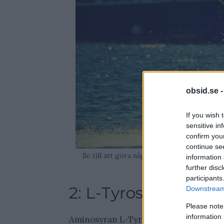
obsid.se 
If you wish 
sensitive in
confirm you
continue se
Se till att göra något pulshöjande eller någ
information 
further disc
participants
2: L-Tyrosin, L-Feny
Downstream 
Please note
information 
Aminosyran L-Tyrosin, L-Fenylalalin o