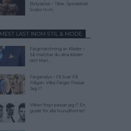
Betydelse – Tårar, Spindelnät
Svalor m.m.
MEST LÄST INOM STIL & MODE
Färgmatchning av Kläder –
Så matchar du dina kläder
rätt! Man...
Färganalys – Få Svar På
Frågan: Vilka Färger Passar
Jag I?
Vilken frisyr passar jag i? En
guide för alla huvudformer!