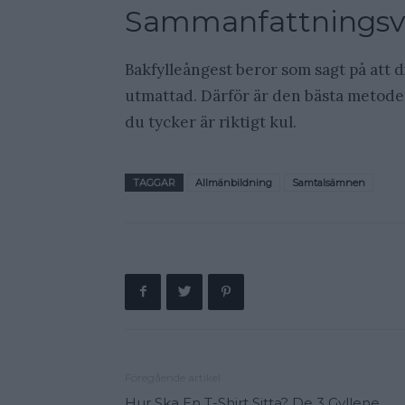
Sammanfattningsv
Bakfylleångest beror som sagt på att
utmattad. Därför är den bästa metoden
du tycker är riktigt kul.
TAGGAR
Allmänbildning
Samtalsämnen
Föregående artikel
Hur Ska En T-Shirt Sitta? De 3 Gyllene