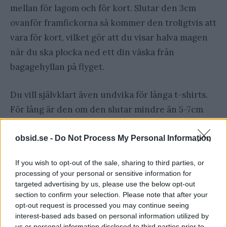
mellan för lagom och för kort. Slutar den 3cm
ovanför framfickorna så kommer den troligtvis att
vara för kort, vilket gör att du visar halva magen
när du ska plocka ned ett din väska från
bagagehyllan på flyget.
Du vill självklart även undvika för långa t-shirts.
För lång är den om den slutar mindre än 5-7cm
ovanför grenen på ett par normalt sittande jeans.
obsid.se -
Do Not Process My Personal Information
If you wish to opt-out of the sale, sharing to third parties, or
processing of your personal or sensitive information for
targeted advertising by us, please use the below opt-out
section to confirm your selection. Please note that after your
opt-out request is processed you may continue seeing
interest-based ads based on personal information utilized by
us or personal information disclosed to third parties prior to