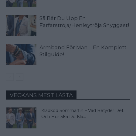
Så Bär Du Upp En
Farfarströja/Henleytröja Snyggast!
Armband För Män – En Komplett
Stilguide!
VECKANS MEST LÄSTA
Klädkod Sommarfin – Vad Betyder Det
Och Hur Ska Du Klä...