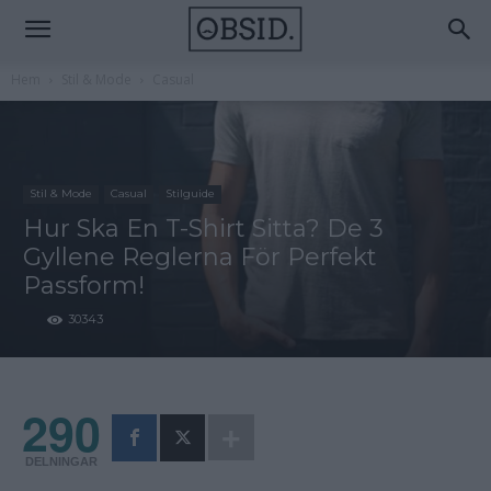
Hem
Stil & Mode
Casual
Stil & Mode
Casual
Stilguide
Hur Ska En T-Shirt Sitta? De 3
Gyllene Reglerna För Perfekt
Passform!
30343
290
DELNINGAR