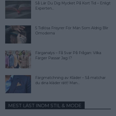
Så Lär Du Dig Mycket På Kort Tid – Enligt
Experten...
5 Tidlösa Frisyrer För Män Som Aldrig Blir
Omoderna
Färganalys – Få Svar På Frågan: Vilka
Färger Passar Jag I?
Färgmatchning av Kläder – Så matchar
du dina kläder rätt! Man...
MEST LÄST INOM STIL & MODE