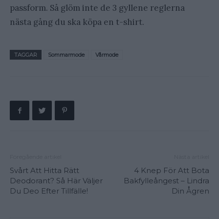
passform. Så glöm inte de 3 gyllene reglerna
nästa gång du ska köpa en t-shirt.
TAGGAR
Sommarmode
Vårmode
Föregående artikel
Nästa artikel
Svårt Att Hitta Rätt
4 Knep För Att Bota
Deodorant? Så Här Väljer
Bakfylleångest – Lindra
Du Deo Efter Tillfälle!
Din Ågren