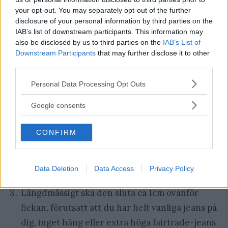
your opt-out. You may separately opt-out of the further
disclosure of your personal information by third parties on the
IAB’s list of downstream participants. This information may
Den perfekta längden på en T-shirt!
also be disclosed by us to third parties on the
IAB’s List of
Downstream Participants
that may further disclose it to other
De 3 gyllene reglerna för
third parties.
en snyggt sittande t-shirt
Please note that this website/app uses one or more Google
Personal Data Processing Opt Outs
services and may gather and store information including but
not limited to your visit or usage behaviour. You may click to
Google consents
Sömmen mellan arm och torso ska vara perfekt
grant or deny consent to Google and its third-party tags to
i linje med din axel
use your data for below specified purposes in below Google
CONFIRM
consent section.
T-shirten ska vara tillräckligt tight för att följa
med dina konturer men inte så tight att det ser
Data Deletion
Data Access
Privacy Policy
ut som att du är med i en sunkig dokusåpa
Längdmässigt ska den sluta ca 1cm ovanför
fickan, förutsatt att du har helt vanliga jeans på
dig, inget häng eller extra höga fairtrade-jeans