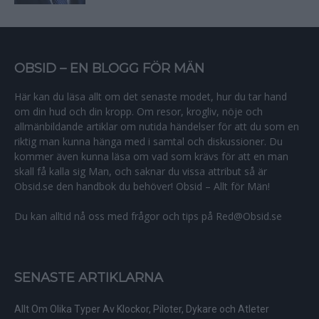
OBSID – EN BLOGG FÖR MÄN
Här kan du läsa allt om det senaste modet, hur du tar hand
om din hud och din kropp. Om resor, krogliv, nöje och
allmänbildande artiklar om nutida händelser för att du som en
riktig man kunna hänga med i samtal och diskussioner. Du
kommer även kunna läsa om vad som krävs för att en man
skall få kalla sig Man, och saknar du vissa attribut så är
Obsid.se den handbok du behöver! Obsid – Allt för Män!
Du kan alltid nå oss med frågor och tips på Red@Obsid.se
SENASTE ARTIKLARNA
Allt Om Olika Typer Av Klockor, Piloter, Dykare och Atleter