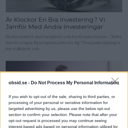
Är Klockor En Bra Investering? Vi
Jämför Med Andra Investeringar
Klockor jämfört med fastigheter och den Svenska börsen... "Jobba
inte för pengar, låt pengarna jobba för dig". Den gamla sägningen
har vi alla hört, och...
obsid.se -
Do Not Process My Personal Information
If you wish to opt-out of the sale, sharing to third parties, or
processing of your personal or sensitive information for
targeted advertising by us, please use the below opt-out
section to confirm your selection. Please note that after your
opt-out request is processed you may continue seeing
Att Drömma Att Man Är Naken – Så
interest-based ads based on personal information utilized by