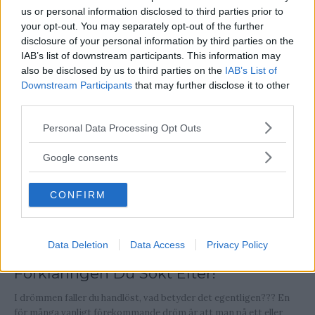
Tyder Du Drömmen!
us or personal information disclosed to third parties prior to
your opt-out. You may separately opt-out of the further
Låt oss försöka tyda dessa drömmar där man är naken... Känner
disclosure of your personal information by third parties on the
du igen att du i en dröm plötsligt står spritt språngande naken
IAB’s list of downstream participants. This information may
mitt i...
also be disclosed by us to third parties on the
IAB’s List of
Downstream Participants
that may further disclose it to other
third parties.
Please note that this website/app uses one or more Google
Personal Data Processing Opt Outs
services and may gather and store information including but
not limited to your visit or usage behaviour. You may click to
Google consents
grant or deny consent to Google and its third-party tags to
use your data for below specified purposes in below Google
CONFIRM
consent section.
Data Deletion
Data Access
Privacy Policy
Att Drömma Att Man Faller –
Förklaringen Du Sökt Efter!
I drömmen faller du handlöst, vad betyder det egentligen??? En
för många vanligt förekommande dröm är att man på ett eller