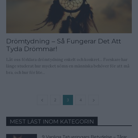
Drömtydning – Så Fungerar Det Att
Tyda Drömmar!
Låt oss förklara drömtydning enkelt och konkret... Forskare har
länge studerat hur mycket sömn en människa behöver för att må
bra, och hur för lite...
2
3
4
MEST LÄST INOM KATEGORIN
9 Vanliga Tatueringars Betydelse – Tårar,