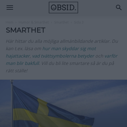
Hem
Humor & Smarthet
Smarthet
Sida 3
SMARTHET
Här hittar du alla möjliga allmänbildande artiklar. Du
kan t.ex. läsa om
hur man skyddar sig mot
hajattacker
,
vad tvättsymbolerna betyder
och
varför
man blir bakfull
. Vill du bli lite smartare så är du på
rätt ställe!