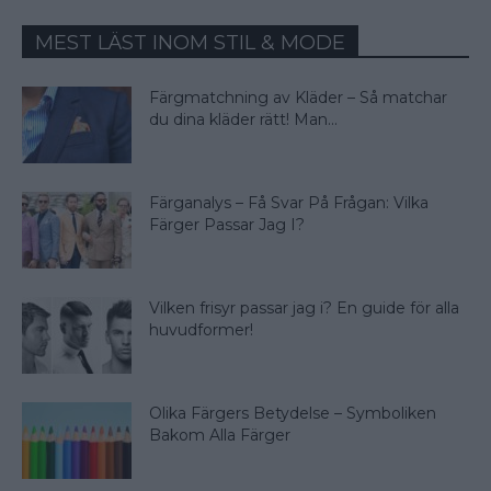
MEST LÄST INOM STIL & MODE
Färgmatchning av Kläder – Så matchar
du dina kläder rätt! Man...
Färganalys – Få Svar På Frågan: Vilka
Färger Passar Jag I?
Vilken frisyr passar jag i? En guide för alla
huvudformer!
Olika Färgers Betydelse – Symboliken
Bakom Alla Färger