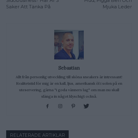
Sidobusiness? Här Är 3
Hud, Pigga Ben Och
Saker Att Tänka På
Mjuka Leder
Sebastian
Allt från personlig utveckling till sköna sneakers är intressant!
Kvalitetstid för mig är en kall, ljus, amerikansk öl i solen på en
uteservering, gärna "i goda vänners lag" om man nu skall
slänga in något klyschigt också.
RELATERADE ARTIKLAR