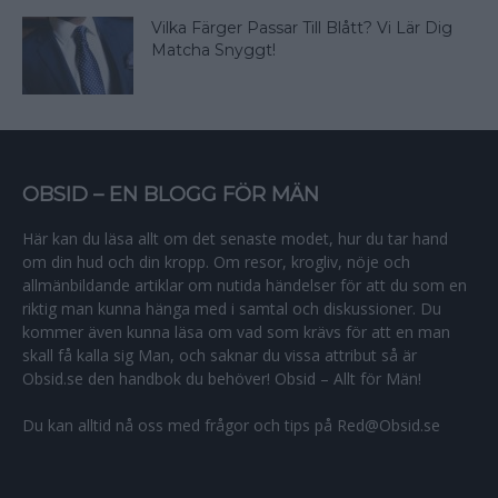
Vilka Färger Passar Till Blått? Vi Lär Dig
Matcha Snyggt!
OBSID – EN BLOGG FÖR MÄN
Här kan du läsa allt om det senaste modet, hur du tar hand
om din hud och din kropp. Om resor, krogliv, nöje och
allmänbildande artiklar om nutida händelser för att du som en
riktig man kunna hänga med i samtal och diskussioner. Du
kommer även kunna läsa om vad som krävs för att en man
skall få kalla sig Man, och saknar du vissa attribut så är
Obsid.se den handbok du behöver! Obsid – Allt för Män!
Du kan alltid nå oss med frågor och tips på Red@Obsid.se