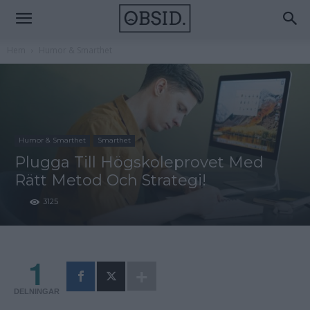
Hem
Humor & Smarthet
Humor & Smarthet
Smarthet
Plugga Till Högskoleprovet Med
Rätt Metod Och Strategi!
3125
1
DELNINGAR