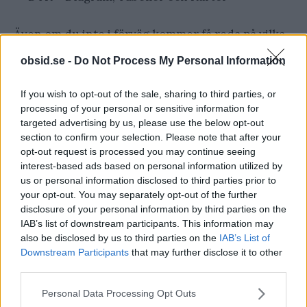
Även om du inte i förväg kommer få reda på vilka
frågor provet kommer att ta upp så går det att
obsid.se -
Do Not Process My Personal Information
plugga till högskoleprovet. Allt som kommer på
provet kan klassas som allmänbildning och det
If you wish to opt-out of the sale, sharing to third parties, or
processing of your personal or sensitive information for
finns effektiva program och strategier för att
targeted advertising by us, please use the below opt-out
verkligen boosta dig inför provet.
section to confirm your selection. Please note that after your
opt-out request is processed you may continue seeing
interest-based ads based on personal information utilized by
Hur många gånger har
us or personal information disclosed to third parties prior to
your opt-out. You may separately opt-out of the further
du gjort högskoleprovet?
disclosure of your personal information by third parties on the
IAB’s list of downstream participants. This information may
also be disclosed by us to third parties on the
IAB’s List of
Hur många gånger har du gjort
Downstream Participants
that may further disclose it to other
third parties.
högskoleprovet?
Please note that this website/app uses one or more Google
Personal Data Processing Opt Outs
services and may gather and store information including but