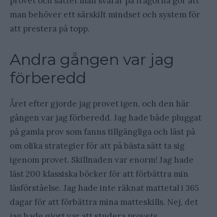
provet och sättet man svarar på frågorna gör att
man behöver ett särskilt mindset och system för
att prestera på topp.
Andra gången var jag
förberedd
Året efter gjorde jag provet igen, och den här
gången var jag förberedd. Jag hade både pluggat
på gamla prov som fanns tillgängliga och läst på
om olika strategier för att på bästa sätt ta sig
igenom provet. Skillnaden var enorm! Jag hade
läst 200 klassiska böcker för att förbättra min
läsförståelse. Jag hade inte räknat mattetal i 365
dagar för att förbättra mina matteskills. Nej, det
jag hade gjort var att studera provets