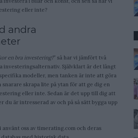
investera i bilar och konst, och sen så har vi
estering eller inte?
d andra
heter
kor en bra investering?
” så har vi jämfört två
 investeringsalternativ. Självklart är det långt
 specifika modeller, men tanken är inte att göra
narare skrapa lite på ytan för att ge dig en
stering eller inte. Sedan är det upp till dig att
r du är intresserad av och på så sätt bygga upp
i använt oss av timerating.com och deras
 databas med historisk data.