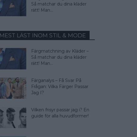
Så matchar du dina kläder
rätt! Man...
MEST LÄST INOM STIL & MODE
Färgmatchning av Kläder –
Så matchar du dina kläder
rätt! Man...
Färganalys – Få Svar På
Frågan: Vilka Färger Passar
Jag I?
Vilken frisyr passar jag i? En
guide för alla huvudformer!