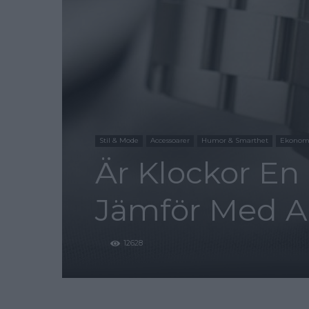
Stil & Mode
Accessoarer
Humor & Smarthet
Ekonom
Är Klockor En 
Jämför Med An
12628