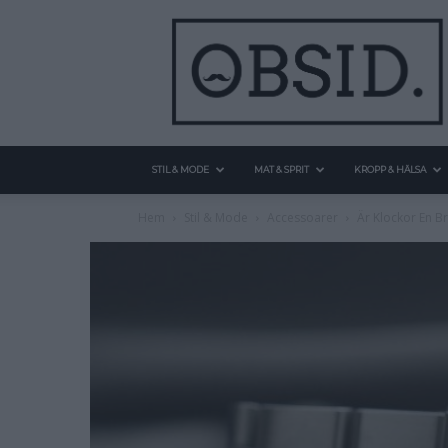
STIL & MODE
MAT & SPRIT
KROPP & HÄLSA
Hem
Stil & Mode
Accessoarer
Är Klockor En B