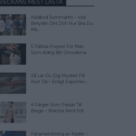
VECKANS MEST LÄSTA
Klädkod Sommarfin – Vad
Betyder Det Och Hur Ska Du
Klä...
5 Tidlösa Frisyrer För Män
Som Aldrig Blir Omoderna
Så Lär Du Dig Mycket På
Kort Tid – Enligt Experten...
4 Färger Som Passar Till
Beige – Matcha Med Stil!
Färgmatchning av Kläder –