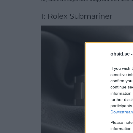
1: Rolex Submariner
obsid.se 
If you wish 
sensitive in
confirm you
continue se
information 
further disc
participants
Downstream 
Please note
information 