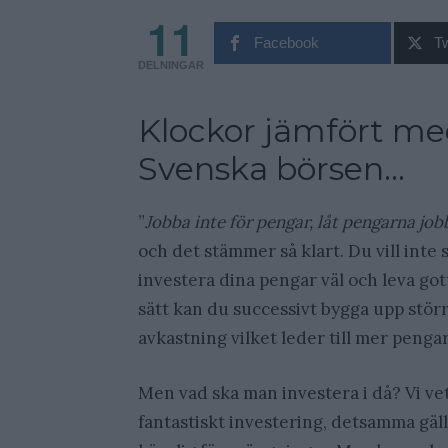
11
Facebook
Tw
DELNINGAR
Klockor jämfört me
Svenska börsen…
”
Jobba inte för pengar, låt pengarna job
och det stämmer så klart. Du vill inte s
investera dina pengar väl och leva got
sätt kan du successivt bygga upp större
avkastning vilket leder till mer penga
Men vad ska man investera i då? Vi vet 
fantastiskt investering, detsamma gäll