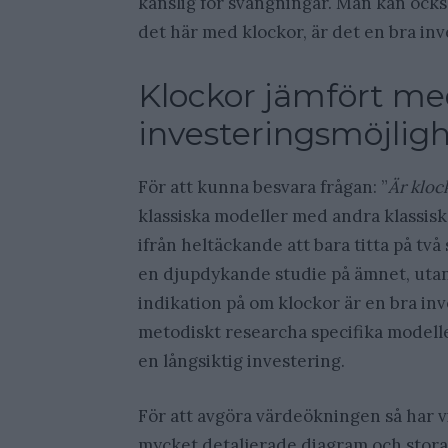
känslig för svängningar. Man kan också 
det här med klockor, är det en bra inv
Klockor jämfört me
investeringsmöjlig
För att kunna besvara frågan: ”
Är kloc
klassiska modeller med andra klassiska
ifrån heltäckande att bara titta på två
en djupdykande studie på ämnet, utan s
indikation på om klockor är en bra inve
metodiskt researcha specifika modelle
en långsiktig investering.
För att avgöra värdeökningen så har v
mycket detaljerade diagram och stora