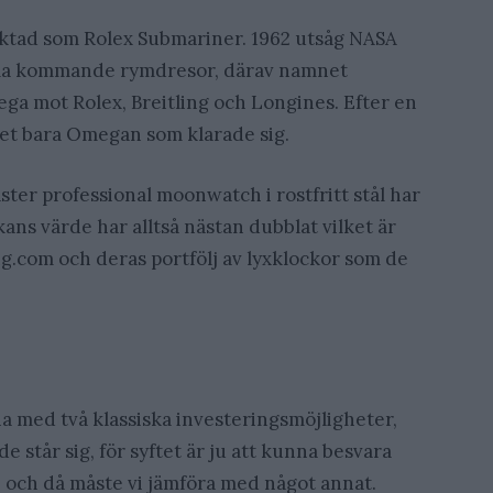
yktad som Rolex Submariner. 1962 utsåg NASA
 alla kommande rymdresor, därav namnet
ga mot Rolex, Breitling och Longines. Efter en
det bara Omegan som klarade sig.
er professional moonwatch i rostfritt stål har
kans värde har alltså nästan dubblat vilket är
ng.com och deras portfölj av lyxklockor som de
na med två klassiska investeringsmöjligheter,
 de står sig, för syftet är ju att kunna besvara
”, och då måste vi jämföra med något annat.