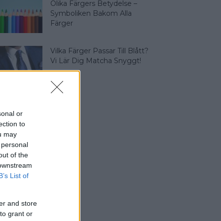
Olika Färgers Betydelse –
Symboliken Bakom Alla
Färger
Vilka Färger Passar Till Blått?
Vi Lär Dig Matcha Snyggt!
sonal or
ection to
ou may
 personal
out of the
 downstream
B’s List of
er and store
to grant or