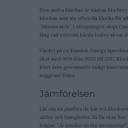
Den andra klockan är nästan lika ber
klockan som sin officiella klocka för
”Moonwatch”. I uttagningen slogs Ome
lång rad extremt hårda tester så var 
Värdet på en klassisk Omega Speedmast
ökat med 96% från 2003 till 2017. Kloc
klart över genomsnitt enligt timerati
noggrant följer.
Jämförelsen
Låt oss nu jämföra de här två klockor
aktier och fastigheter. Så får vi se hur
frågan: ”
Är klockor en bra investering?