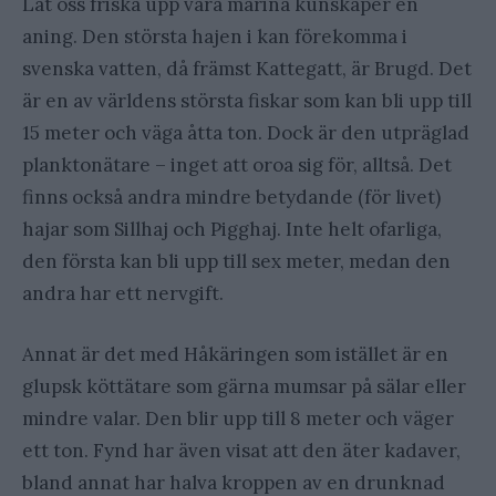
Låt oss friska upp våra marina kunskaper en
aning. Den största hajen i kan förekomma i
svenska vatten, då främst Kattegatt, är Brugd. Det
är en av världens största fiskar som kan bli upp till
15 meter och väga åtta ton. Dock är den utpräglad
planktonätare – inget att oroa sig för, alltså. Det
finns också andra mindre betydande (för livet)
hajar som Sillhaj och Pigghaj. Inte helt ofarliga,
den första kan bli upp till sex meter, medan den
andra har ett nervgift.
Annat är det med Håkäringen som istället är en
glupsk köttätare som gärna mumsar på sälar eller
mindre valar. Den blir upp till 8 meter och väger
ett ton. Fynd har även visat att den äter kadaver,
bland annat har halva kroppen av en drunknad