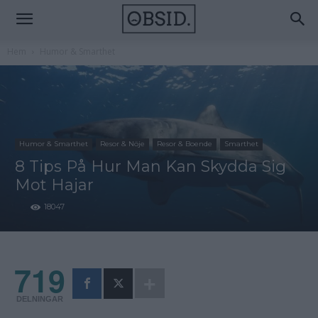
Hem
Humor & Smarthet
Humor & Smarthet
Resor & Nöje
Resor & Boende
Smarthet
8 Tips På Hur Man Kan Skydda Sig
Mot Hajar
18047
719
DELNINGAR