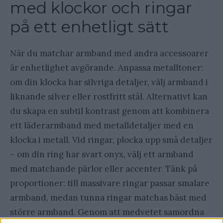
med klockor och ringar
på ett enhetligt sätt
När du matchar armband med andra accessoarer
är enhetlighet avgörande. Anpassa metalltoner:
om din klocka har silvriga detaljer, välj armband i
liknande silver eller rostfritt stål. Alternativt kan
du skapa en subtil kontrast genom att kombinera
ett läderarmband med metalldetaljer med en
klocka i metall. Vid ringar, plocka upp små detaljer
– om din ring har svart onyx, välj ett armband
med matchande pärlor eller accenter. Tänk på
proportioner: till massivare ringar passar smalare
armband, medan tunna ringar matchas bäst med
större armband. Genom att medvetet samordna