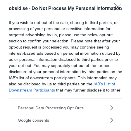
skapar du ett genomtänkt helhetsintryck.
obsid.se -
Do Not Process My Personal Information
5: Säkerställ komfort och
If you wish to opt-out of the sale, sharing to third parties, or
estetik genom rätt
processing of your personal or sensitive information for
targeted advertising by us, please use the below opt-out
storlek
section to confirm your selection. Please note that after your
opt-out request is processed you may continue seeing
interest-based ads based on personal information utilized by
Ett perfekt stylat armband får aldrig vara
us or personal information disclosed to third parties prior to
your opt-out. You may separately opt-out of the further
obekvämt. Mät omkretsen på din handled och välj
disclosure of your personal information by third parties on the
en passande storlek efter detta eller ett som har
IAB’s list of downstream participants. This information may
justerbar storlek. För löst ser inte snyggt ut och
also be disclosed by us to third parties on the
IAB’s List of
Downstream Participants
that may further disclose it to other
är dessutom opraktiskt då det kan fastna och
third parties.
haka i saker. För tight blir mycket obekvämt. En
Please note that this website/app uses one or more Google
Personal Data Processing Opt Outs
tumregel är att det ska finnas ungefär ett fingers
services and may gather and store information including but
utrymme mellan armband och handled. Tänk
not limited to your visit or usage behaviour. You may click to
Google consents
grant or deny consent to Google and its third-party tags to
även på dina dagliga aktiviteter, välj armband som