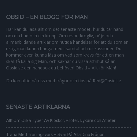
OBSID – EN BLOGG FÖR MÄN
Här kan du läsa allt om det senaste modet, hur du tar hand
om din hud och din kropp. Om resor, krogliv, nöje och
allmänbildande artiklar om nutida händelser för att du som en
riktig man kunna hänga med i samtal och diskussioner. Du
kommer även kunna läsa om vad som krävs för att en man
skall få kalla sig Man, och saknar du vissa attribut så är
Obsid.se den handbok du behöver! Obsid – Allt för Män!
Du kan alltid nå oss med frågor och tips på Red@Obsid.se
SENASTE ARTIKLARNA
Allt Om Olika Typer Av Klockor, Piloter, Dykare och Atleter
Träna Med Träningsvärk – Svar På Alla Dina Frågor!