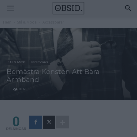
Hem
Stil & Mode
Accessoarer
Stil & Mode
Accessoarer
Bemästra Konsten Att Bära
Armband
1092
0
DELNINGAR