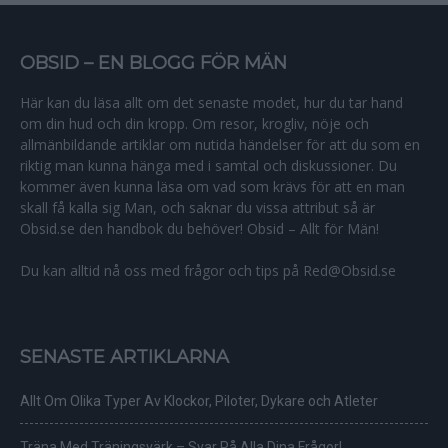
OBSID – EN BLOGG FÖR MÄN
Här kan du läsa allt om det senaste modet, hur du tar hand
om din hud och din kropp. Om resor, krogliv, nöje och
allmänbildande artiklar om nutida händelser för att du som en
riktig man kunna hänga med i samtal och diskussioner. Du
kommer även kunna läsa om vad som krävs för att en man
skall få kalla sig Man, och saknar du vissa attribut så är
Obsid.se den handbok du behöver! Obsid – Allt för Män!
Du kan alltid nå oss med frågor och tips på Red@Obsid.se
SENASTE ARTIKLARNA
Allt Om Olika Typer Av Klockor, Piloter, Dykare och Atleter
Träna Med Träningsvärk – Svar På Alla Dina Frågor!