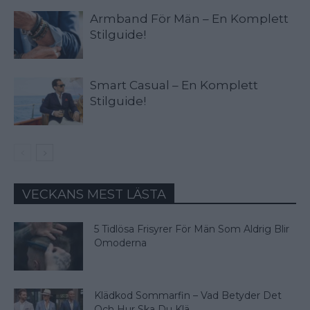
Armband För Män – En Komplett
Stilguide!
Smart Casual – En Komplett
Stilguide!
VECKANS MEST LÄSTA
5 Tidlösa Frisyrer För Män Som Aldrig Blir
Omoderna
Klädkod Sommarfin – Vad Betyder Det
Och Hur Ska Du Klä...