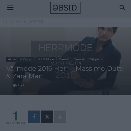
Hem
Aktuellt & Övrigt
Aktuellt & Övrigt
Stil & Mode
Casual
Dressat
Stilguide
Vårmode 2016 Herr – Massimo Dutti
& Zara Man
6386
1
DELNINGAR