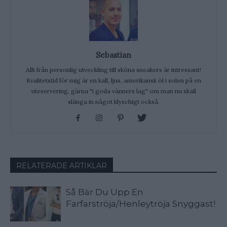
Sebastian
Allt från personlig utveckling till sköna sneakers är intressant!
Kvalitetstid för mig är en kall, ljus, amerikansk öl i solen på en
uteservering, gärna "i goda vänners lag" om man nu skall
slänga in något klyschigt också.
RELATERADE ARTIKLAR
Så Bär Du Upp En
Farfarströja/Henleytröja Snyggast!