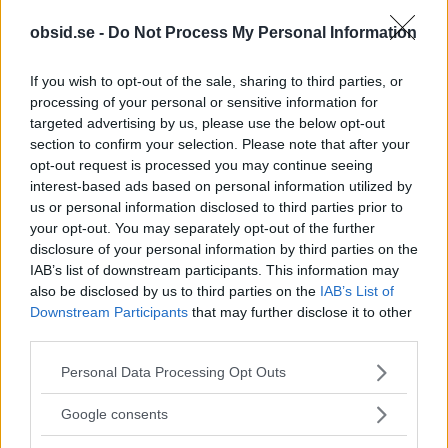
obsid.se -
Do Not Process My Personal Information
If you wish to opt-out of the sale, sharing to third parties, or
Klassiskt stiligt
processing of your personal or sensitive information for
targeted advertising by us, please use the below opt-out
Tittar man på plaggen som MD presenterar så är
section to confirm your selection. Please note that after your
det klassiskt stilig som gäller. Vi ser
mjuka
opt-out request is processed you may continue seeing
interest-based ads based on personal information utilized by
kavajer
i kombination med chinos, skjortor och en
us or personal information disclosed to third parties prior to
trenchcoats. Klassiskt hela vägen, men utan att bli
your opt-out. You may separately opt-out of the further
tråkigt.
disclosure of your personal information by third parties on the
IAB’s list of downstream participants. This information may
also be disclosed by us to third parties on the
IAB’s List of
Tittar man lite mer noga så ser man dock att t-
Downstream Participants
that may further disclose it to other
shirt och kavaj trendar starkt, detsamma gäller
third parties.
den stickade tröjan under kavajen. Två stilar jag
Please note that this website/app uses one or more Google
Personal Data Processing Opt Outs
services and may gather and store information including but
personligen uppskattar riktigt mycket.
not limited to your visit or usage behaviour. You may click to
Google consents
grant or deny consent to Google and its third-party tags to