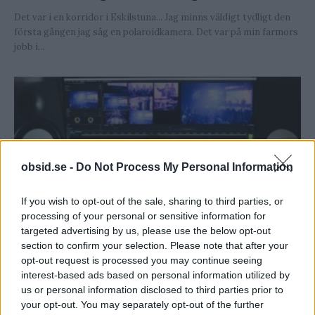
Det var i en korridor i Eskilstuna... Jag minns väldigt tydligt den
första gången jag såg en polaroidkamera. Det var på min farmors
jobb i...
obsid.se -
Do Not Process My Personal Information
If you wish to opt-out of the sale, sharing to third parties, or
processing of your personal or sensitive information for
targeted advertising by us, please use the below opt-out
10 Enkla Videoredigeringsprogram
section to confirm your selection. Please note that after your
För Nybörjare
opt-out request is processed you may continue seeing
interest-based ads based on personal information utilized by
Att redigera video behöver faktiskt inte vara så svårt... För ett
us or personal information disclosed to third parties prior to
par år sedan krävde videoredigeringsprogram mycket av din
your opt-out. You may separately opt-out of the further
dator, men nu fungerar de flesta...