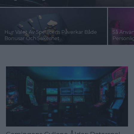
Hur Valet Av Spellicens Påverkar Både
Så Använ
Bonusar Och Säkerhet
Personli