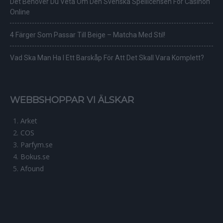
Det Behöver Du Veta Om Den Svenska Spellicensen För Casinon
Online
4 Färger Som Passar Till Beige – Matcha Med Stil!
Vad Ska Man Ha I Ett Barskåp För Att Det Skall Vara Komplett?
WEBBSHOPPAR VI ÄLSKAR
Arket
COS
Parfym.se
Bokus.se
Afound