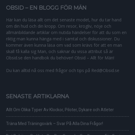
OBSID – EN BLOGG FÖR MÄN
Här kan du läsa allt om det senaste modet, hur du tar hand
om din hud och din kropp. Om resor, krogliv, nöje och
allmänbildande artiklar om nutida händelser för att du som en
riktig man kunna hänga med i samtal och diskussioner. Du
kommer även kunna läsa om vad som krävs för att en man
skall få kalla sig Man, och saknar du vissa attribut så är
Obsid.se den handbok du behöver! Obsid – Allt för Män!
Du kan alltid nå oss med frågor och tips på Red@Obsid.se
SENASTE ARTIKLARNA
Allt Om Olika Typer Av Klockor, Piloter, Dykare och Atleter
Träna Med Träningsvärk – Svar På Alla Dina Frågor!