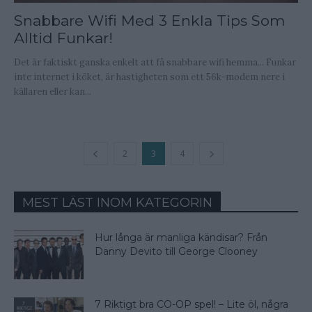
Snabbare Wifi Med 3 Enkla Tips Som
Alltid Funkar!
Det är faktiskt ganska enkelt att få snabbare wifi hemma... Funkar
inte internet i köket, är hastigheten som ett 56k-modem nere i
källaren eller kan...
2
3
4
MEST LÄST INOM KATEGORIN
Hur långa är manliga kändisar? Från
Danny Devito till George Clooney
7 Riktigt bra CO-OP spel! – Lite öl, några