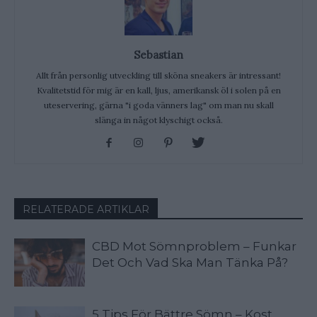
Sebastian
Allt från personlig utveckling till sköna sneakers är intressant!
Kvalitetstid för mig är en kall, ljus, amerikansk öl i solen på en
uteservering, gärna "i goda vänners lag" om man nu skall
slänga in något klyschigt också.
RELATERADE ARTIKLAR
CBD Mot Sömnproblem – Funkar
Det Och Vad Ska Man Tänka På?
5 Tips För Bättre Sömn – Kost,