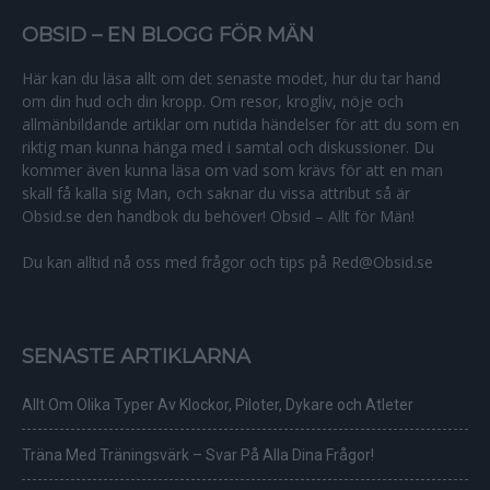
OBSID – EN BLOGG FÖR MÄN
Här kan du läsa allt om det senaste modet, hur du tar hand
om din hud och din kropp. Om resor, krogliv, nöje och
allmänbildande artiklar om nutida händelser för att du som en
riktig man kunna hänga med i samtal och diskussioner. Du
kommer även kunna läsa om vad som krävs för att en man
skall få kalla sig Man, och saknar du vissa attribut så är
Obsid.se den handbok du behöver! Obsid – Allt för Män!
Du kan alltid nå oss med frågor och tips på Red@Obsid.se
SENASTE ARTIKLARNA
Allt Om Olika Typer Av Klockor, Piloter, Dykare och Atleter
Träna Med Träningsvärk – Svar På Alla Dina Frågor!