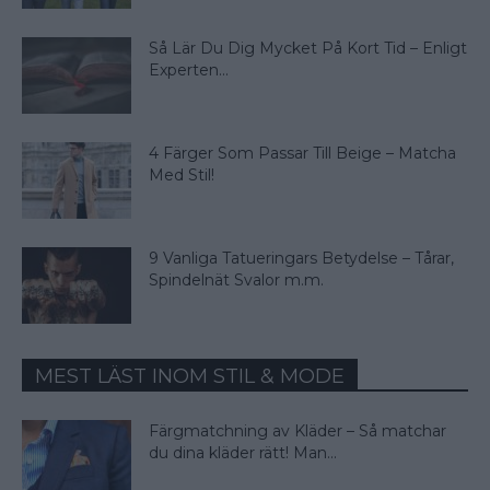
Så Lär Du Dig Mycket På Kort Tid – Enligt
Experten...
4 Färger Som Passar Till Beige – Matcha
Med Stil!
9 Vanliga Tatueringars Betydelse – Tårar,
Spindelnät Svalor m.m.
MEST LÄST INOM STIL & MODE
Färgmatchning av Kläder – Så matchar
du dina kläder rätt! Man...