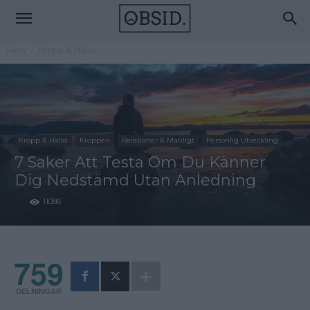
Hem
Kropp & Hälsa
Kropp & Hälsa
Kroppen
Relationer & Manligt
Personlig Utveckling
7 Saker Att Testa Om Du Känner
Dig Nedstämd Utan Anledning
11086
759
DELNINGAR