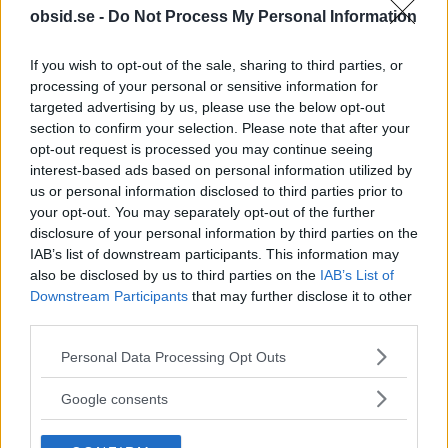
obsid.se -
Do Not Process My Personal Information
verkligheten
If you wish to opt-out of the sale, sharing to third parties, or
Sociala Medier kan vara ett fantastiskt redskap
processing of your personal or sensitive information for
targeted advertising by us, please use the below opt-out
för att hålla kontakten med alla de vänner som du
section to confirm your selection. Please note that after your
annars kanske hade glidit ifrån. Men hur bra de
opt-out request is processed you may continue seeing
interest-based ads based on personal information utilized by
än är så kvarstår fortfarande faktumet att Sociala
us or personal information disclosed to third parties prior to
Medier är en riktig tjuv när det gäller fokus och
your opt-out. You may separately opt-out of the further
jämna dopaminnivåer.
disclosure of your personal information by third parties on the
IAB’s list of downstream participants. This information may
also be disclosed by us to third parties on the
IAB’s List of
Anledningen till att många har så svårt att hålla
Downstream Participants
that may further disclose it to other
sig borta är för att varje gång man får en
third parties.
notifikation, en like eller en kommentar så frigörs
Please note that this website/app uses one or more Google
Personal Data Processing Opt Outs
det en liten dos dopaminer i hjärnan. Som vi alla
services and may gather and store information including but
not limited to your visit or usage behaviour. You may click to
Google consents
vet så är dopaminer kroppens egna lyckopiller. De
grant or deny consent to Google and its third-party tags to
får oss att må bra och har som syfte att
use your data for below specified purposes in below Google