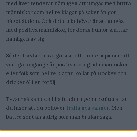
med livet tenderar nämligen att umgås med bittra
människor som hellre klagar på saker än gör
något åt dem. Och det du behöver är att umgås
med positiva människor, för deras humör smittar
nämligen av sig.
Så det första du ska göra är att fundera på om ditt
vanliga umgänge är positiva och glada människor
eller folk som hellre klagar, kollar på Hockey och
dricker öl i en fotölj.
Tyvärr så kan den lilla funderingen resultera i att
du inser att du behöver
träffa nya vänner
. Men
bättre sent än aldrig som man brukar säga.
6: Fokusera på