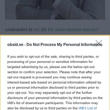
Armbandet är
ett allt för underskattat smycke
!
Det är både prisvärt och en enkel detalj som inte
behöver dra så mycket uppmärksamhet om man
obsid.se -
Do Not Process My Personal Information
så inte vill. Ett sobert läderarmband är t.ex. det
If you wish to opt-out of the sale, sharing to third parties, or
perfekta komplementet till klockan på mer
processing of your personal or sensitive information for
formella tillställningar. Det finns dessutom flera
targeted advertising by us, please use the below opt-out
stela modeller i rostfritt stål som fungerar lika bra
section to confirm your selection. Please note that after your
opt-out request is processed you may continue seeing
tillsammans med klocka som utan. Grafisk design
interest-based ads based on personal information utilized by
ger alltid ett intressant uttryck!
us or personal information disclosed to third parties prior to
your opt-out. You may separately opt-out of the further
disclosure of your personal information by third parties on the
Till en skjorta i kraftigare material passar alltid
IAB’s list of downstream participants. This information may
surf-looken med flätade armband och träpärlor.
also be disclosed by us to third parties on the
IAB’s List of