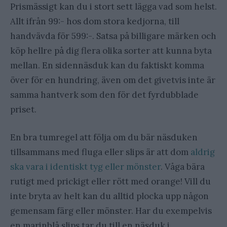
Prismässigt kan du i stort sett lägga vad som helst.
Allt ifrån 99:- hos dom stora kedjorna, till
handvävda för 599:-. Satsa på billigare märken och
köp hellre på dig flera olika sorter att kunna byta
mellan. En sidennäsduk kan du faktiskt komma
över för en hundring, även om det givetvis inte är
samma hantverk som den för det fyrdubblade
priset.
En bra tumregel att följa om du bär näsduken
tillsammans med fluga eller slips är att dom
aldrig
ska vara i identiskt tyg eller mönster
. Våga bära
rutigt med prickigt eller rött med orange! Vill du
inte bryta av helt kan du alltid plocka upp någon
gemensam färg eller mönster. Har du exempelvis
en marinblå slips tar du till en näsduk i