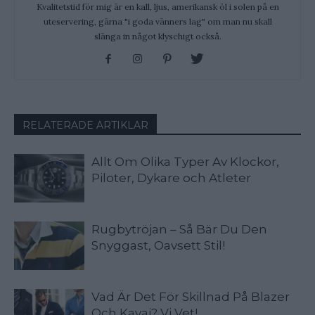
Kvalitetstid för mig är en kall, ljus, amerikansk öl i solen på en
uteservering, gärna "i goda vänners lag" om man nu skall
slänga in något klyschigt också.
RELATERADE ARTIKLAR
Allt Om Olika Typer Av Klockor,
Piloter, Dykare och Atleter
Rugbytröjan – Så Bär Du Den
Snyggast, Oavsett Stil!
Vad Är Det För Skillnad På Blazer
Och Kavaj? Vi Vet!