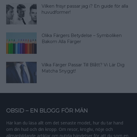
Vilken frisyr passar jag i? En guide för alla
huvudformer!
Olika Färgers Betydelse – Symboliken
Bakom Alla Färger
Vilka Färger Passar Till Blått? Vi Lär Dig
Matcha Snyggt!
OBSID – EN BLOGG FÖR MÄN
Här kan du läsa allt om det senaste modet, hur du tar hand
om din hud och din kropp. Om resor, krogliv, nöje och
allmänbildande artiklar om nutida händelser för att du som en