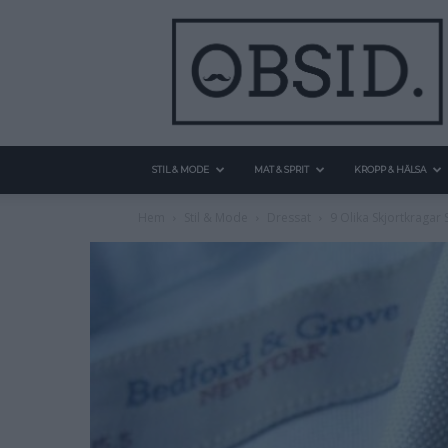
STIL & MODE
MAT & SPRIT
KROPP & HÄLSA
Hem
Stil & Mode
Dressat
9 Olika Skjortkragar