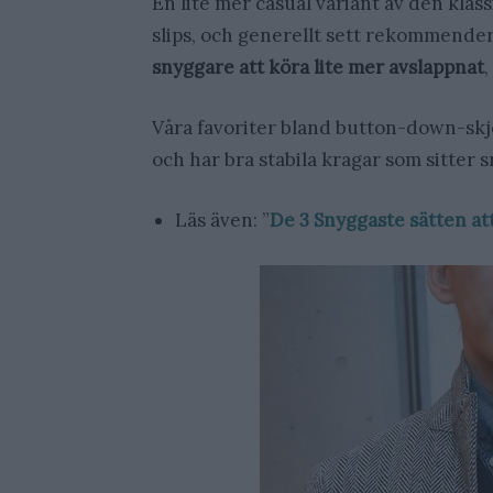
En lite mer casual variant av den kla
slips, och generellt sett rekommender
snyggare att köra lite mer avslappnat
,
Våra favoriter bland button-down-skj
och har bra stabila kragar som sitter 
Läs även: ”
De 3 Snyggaste sätten at