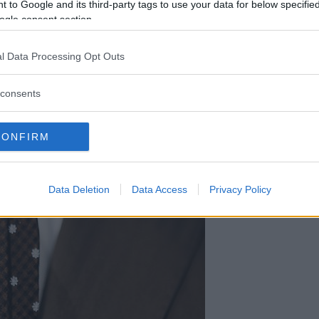
 to Google and its third-party tags to use your data for below specifi
ogle consent section.
ger sig över slipsen och omfamnar den riktigt
om du kör slips.
l Data Processing Opt Outs
consents
CONFIRM
Data Deletion
Data Access
Privacy Policy