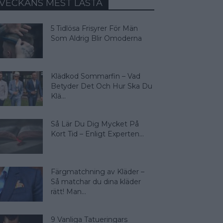
VECKANS MEST LÄSTA
5 Tidlösa Frisyrer För Män
Som Aldrig Blir Omoderna
Klädkod Sommarfin – Vad
Betyder Det Och Hur Ska Du
Klä...
Så Lär Du Dig Mycket På
Kort Tid – Enligt Experten...
Färgmatchning av Kläder –
Så matchar du dina kläder
rätt! Man...
9 Vanliga Tatueringars