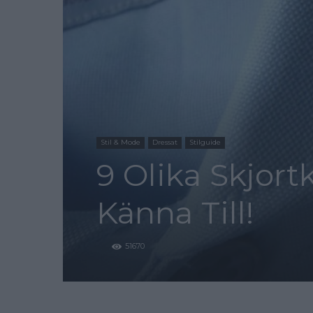
Stil & Mode
Dressat
Stilguide
9 Olika Skjor
Känna Till!
51670