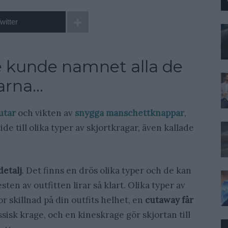
witter
te kunde namnet alla de
garna…
utar
och vikten av
snygga manschettknappar
,
de till olika typer av skjortkragar, även kallade
detalj
. Det finns en drös olika typer och de kan
esten av outfitten lirar så klart. Olika typer av
r skillnad på din outfits helhet, en
cutaway får
ssisk krage, och en kineskrage gör skjortan till