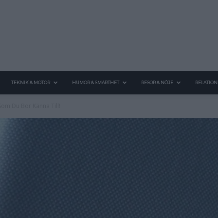
TEKNIK & MOTOR
HUMOR & SMARTHET
RESOR & NÖJE
RELATION
 Som Du Bör Känna Till!