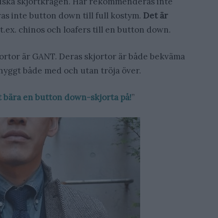
ssiska skjortkragen. Här rekommenderas inte
as inte button down till full kostym.
Det är
 t.ex. chinos och loafers till en button down.
ortor är GANT. Deras skjortor är både bekväma
snyggt både med och utan tröja över.
t bära en button down-skjorta på!
”