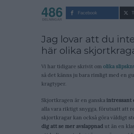
486
Facebook
T
DELNINGAR
Jag lovar att du in
här olika skjortkra
Vi har tidigare skrivit om
olika slipskn
så det känns ju bara rimligt med en gui
kragtyper.
Skjortkragen är en ganska
intressant 
alla vara riktigt snygga, förutsatt att r
skjortkragar kan också göra väldigt sto
dig att se mer avslappnad
ut än en kla