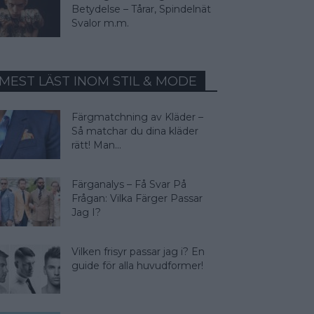
Betydelse – Tårar, Spindelnät
Svalor m.m.
MEST LÄST INOM STIL & MODE
Färgmatchning av Kläder –
Så matchar du dina kläder
rätt! Man...
Färganalys – Få Svar På
Frågan: Vilka Färger Passar
Jag I?
Vilken frisyr passar jag i? En
guide för alla huvudformer!