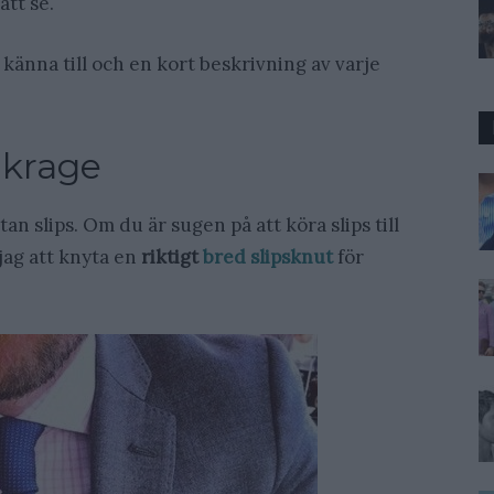
att se.
 känna till och en kort beskrivning av varje
 krage
an slips. Om du är sugen på att köra slips till
ag att knyta en
riktigt
bred slipsknut
för