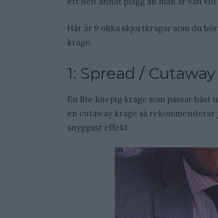
ett helt annat plagg än man är van vid 
Här är 9 olika skjortkragar som du bör
krage.
1: Spread / Cutaway
En lite knepig krage som passar bäst ut
en cutaway krage så rekommenderar j
snyggast effekt.