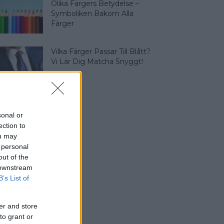
Olika Färgers Betydelse –
Symboliken Bakom Alla
Färger
Vilka Färger Passar Till Blått?
Vi Lär Dig Matcha Snyggt!
sonal or
ection to
ou may
 personal
out of the
 downstream
B’s List of
er and store
to grant or