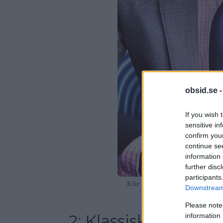
obsid.se 
If you wish 
sensitive in
confirm you
continue se
information 
further disc
participants
Kör du slips till en cutaway 
Downstream 
slip
Please note
2: Klassisk krage
information 