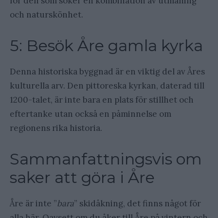
för den som söker en kombination av utmaning
och naturskönhet.
5: Besök Åre gamla kyrka
Denna historiska byggnad är en viktig del av Åres
kulturella arv. Den pittoreska kyrkan, daterad till
1200-talet, är inte bara en plats för stillhet och
eftertanke utan också en påminnelse om
regionens rika historia.
Sammanfattningsvis om
saker att göra i Åre
Åre är inte ”
bara
” skidåkning, det finns något för
alla här. Oavsett om du åker till Åre på vintern och