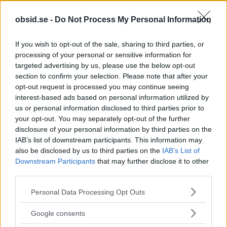
obsid.se -
Do Not Process My Personal Information
Fjället bjuder på ett varierat landskap med många
If you wish to opt-out of the sale, sharing to third parties, or
vandringsleder som passar alla, från nybörjare till
processing of your personal or sensitive information for
erfarna vandrare. Under sommarmånaderna kan
targeted advertising by us, please use the below opt-out
section to confirm your selection. Please note that after your
du vandra längs blommande ängar, klara sjöar och
opt-out request is processed you may continue seeing
genom frodiga skogar. På vintern förvandlas
interest-based ads based on personal information utilized by
dessa stigar till tysta, snötäckta vägar som
us or personal information disclosed to third parties prior to
your opt-out. You may separately opt-out of the further
erbjuder en magisk vinterupplevelse.
disclosure of your personal information by third parties on the
IAB’s list of downstream participants. This information may
Oavsett årstid ger vandring i Åre dig chansen att
also be disclosed by us to third parties on the
IAB’s List of
Downstream Participants
that may further disclose it to other
njuta av den friska fjälluften, ta del av
third parties.
spektakulära vyer och kanske till och med få en
Please note that this website/app uses one or more Google
Personal Data Processing Opt Outs
glimt av det lokala vilda djurlivet. Det är en
services and may gather and store information including but
perfekt aktivitet för att koppla av, reflektera och
not limited to your visit or usage behaviour. You may click to
Google consents
grant or deny consent to Google and its third-party tags to
samtidigt vara aktiv.