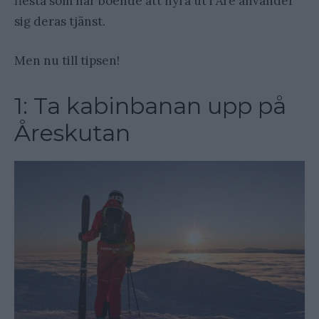
flesta som har boende att hyra ut i Åre använder
sig deras tjänst.
Men nu till tipsen!
1: Ta kabinbanan upp på
Åreskutan