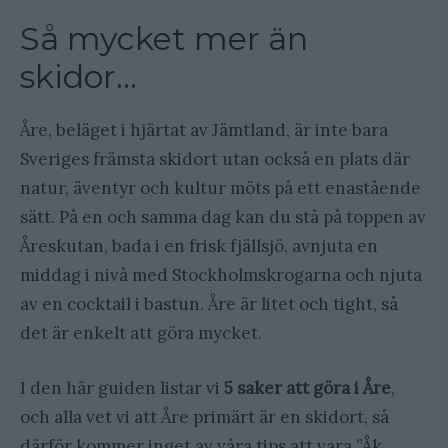
Så mycket mer än
skidor…
Åre, beläget i hjärtat av Jämtland, är inte bara
Sveriges främsta skidort utan också en plats där
natur, äventyr och kultur möts på ett enastående
sätt. På en och samma dag kan du stå på toppen av
Åreskutan, bada i en frisk fjällsjö, avnjuta en
middag i nivå med Stockholmskrogarna och njuta
av en cocktail i bastun. Åre är litet och tight, så
det är enkelt att göra mycket.
I den här guiden listar vi
5 saker att göra i Åre
,
och alla vet vi att Åre primärt är en skidort, så
därför kommer inget av våra tips att vara ”Åk