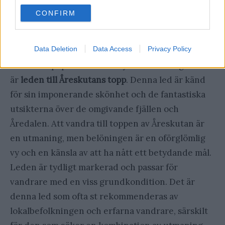
use your data for below specified purposes in below Google
CONFIRM
consent section.
Vilken är den bästa
vandringsleden i Åre?
Data Deletion
Data Access
Privacy Policy
Den mest populära och omtyckta vandringsleden
är
leden till Åreskutans topp
. Denna led är känd
för sin imponerande skönhet och de fantastiska
utsikterna över de omgivande fjällen och
Åredalen. Att vandra till toppen av Åreskutan är
en utmaning, men belöningen är en oförglömlig
vy och en känsla av att ha nått ett betydande mål.
Leden är tydligt markerad och passar för
vandrare med en viss grundkondition. Det är
denna led som ofta st rekommenderas av
lokalbefolkningen och erfarna vandrare, särskilt