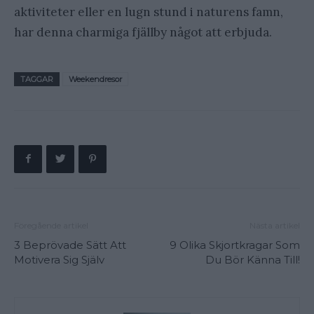
aktiviteter eller en lugn stund i naturens famn,
har denna charmiga fjällby något att erbjuda.
TAGGAR
Weekendresor
Föregående artikel
Nästa artikel
3 Beprövade Sätt Att
9 Olika Skjortkragar Som
Motivera Sig Själv
Du Bör Känna Till!