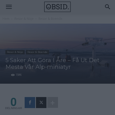
Hem
Resor & Nöje
Resor & Boende
Resor & Nöje
Resor & Boende
5 Saker Att Göra I Åre – Få Ut Det
Mesta Vår Alp-miniatyr
1586
0
DELNINGAR