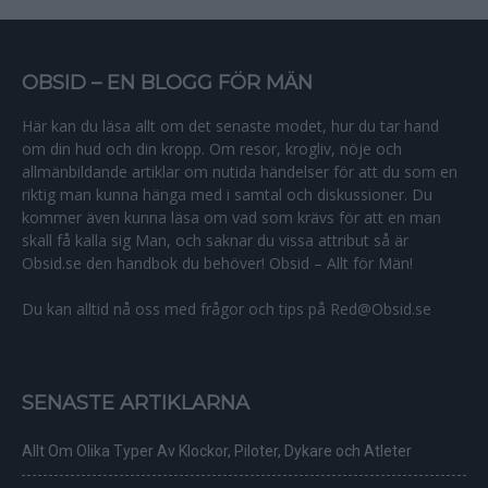
OBSID – EN BLOGG FÖR MÄN
Här kan du läsa allt om det senaste modet, hur du tar hand
om din hud och din kropp. Om resor, krogliv, nöje och
allmänbildande artiklar om nutida händelser för att du som en
riktig man kunna hänga med i samtal och diskussioner. Du
kommer även kunna läsa om vad som krävs för att en man
skall få kalla sig Man, och saknar du vissa attribut så är
Obsid.se den handbok du behöver! Obsid – Allt för Män!
Du kan alltid nå oss med frågor och tips på Red@Obsid.se
SENASTE ARTIKLARNA
Allt Om Olika Typer Av Klockor, Piloter, Dykare och Atleter