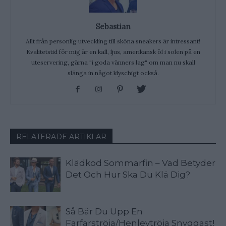
Sebastian
Allt från personlig utveckling till sköna sneakers är intressant!
Kvalitetstid för mig är en kall, ljus, amerikansk öl i solen på en
uteservering, gärna "i goda vänners lag" om man nu skall
slänga in något klyschigt också.
RELATERADE ARTIKLAR
Klädkod Sommarfin – Vad Betyder
Det Och Hur Ska Du Klä Dig?
Så Bär Du Upp En
Farfarströja/Henleytröja Snyggast!