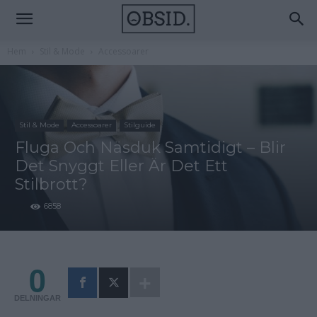
Hem
Stil & Mode
Accessoarer
Stil & Mode
Accessoarer
Stilguide
Fluga Och Näsduk Samtidigt – Blir
Det Snyggt Eller Är Det Ett
Stilbrott?
6858
0
DELNINGAR