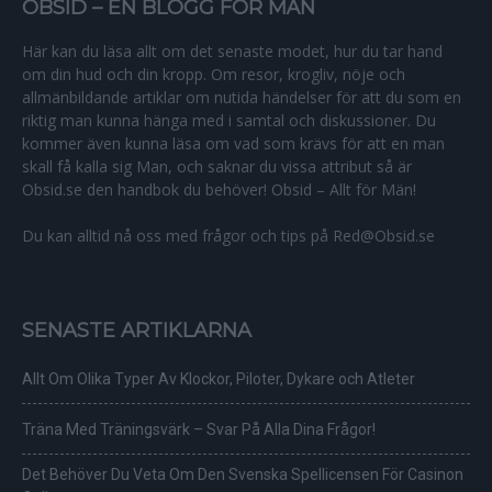
OBSID – EN BLOGG FÖR MÄN
Här kan du läsa allt om det senaste modet, hur du tar hand
om din hud och din kropp. Om resor, krogliv, nöje och
allmänbildande artiklar om nutida händelser för att du som en
riktig man kunna hänga med i samtal och diskussioner. Du
kommer även kunna läsa om vad som krävs för att en man
skall få kalla sig Man, och saknar du vissa attribut så är
Obsid.se den handbok du behöver! Obsid – Allt för Män!
Du kan alltid nå oss med frågor och tips på Red@Obsid.se
SENASTE ARTIKLARNA
Allt Om Olika Typer Av Klockor, Piloter, Dykare och Atleter
Träna Med Träningsvärk – Svar På Alla Dina Frågor!
Det Behöver Du Veta Om Den Svenska Spellicensen För Casinon