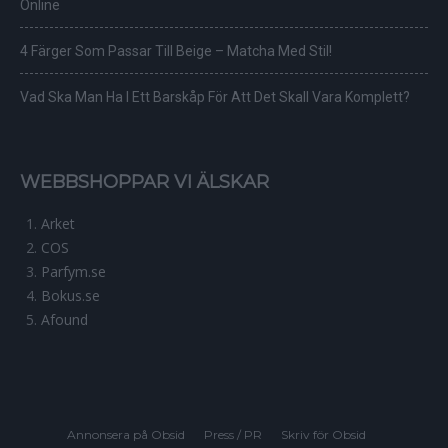
Online
4 Färger Som Passar Till Beige – Matcha Med Stil!
Vad Ska Man Ha I Ett Barskåp För Att Det Skall Vara Komplett?
WEBBSHOPPAR VI ÄLSKAR
Arket
COS
Parfym.se
Bokus.se
Afound
Annonsera på Obsid
Press / PR
Skriv för Obsid