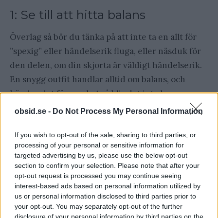
1: Se till att hitta balans
Överlag så bör du tänka på att inte ta en allt för
”spexig” eller händelserik fluga, eller näsduk för
den delen, om din skjorta är väldigt händelserik.
En snygg outfit handlar alltid om balans, och
händer det för mycket så blir det inte bra.
obsid.se -
Do Not Process My Personal Information
2: Sätt flugan i rampljuset
If you wish to opt-out of the sale, sharing to third parties, or
Personligen tycker jag att det är snyggare att ge
processing of your personal or sensitive information for
targeted advertising by us, please use the below opt-out
flugan mer uppmärksamhet än näsduken, varför?
section to confirm your selection. Please note that after your
Jo för att flugan är betydligt mer sällsynt än
opt-out request is processed you may continue seeing
näsduken och därför känns det kul att ge den
interest-based ads based on personal information utilized by
us or personal information disclosed to third parties prior to
mer rampljus när den väl är framme. Enligt oss på
your opt-out. You may separately opt-out of the further
Obsid så bär Svenska män fluga alldeles för sällan!
disclosure of your personal information by third parties on the