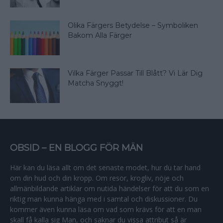
Olika Färgers Betydelse – Symboliken
Bakom Alla Färger
Vilka Färger Passar Till Blått? Vi Lär Dig
Matcha Snyggt!
OBSID – EN BLOGG FÖR MÄN
Här kan du läsa allt om det senaste modet, hur du tar hand
om din hud och din kropp. Om resor, krogliv, nöje och
allmänbildande artiklar om nutida händelser för att du som en
riktig man kunna hänga med i samtal och diskussioner. Du
kommer även kunna läsa om vad som krävs för att en man
skall få kalla sig Man, och saknar du vissa attribut så är