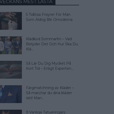
VECKANS MEST LÄSTA
5 Tidlösa Frisyrer För Män
Som Aldrig Blir Omoderna
Klädkod Sommarfin – Vad
Betyder Det Och Hur Ska Du
Klä...
Så Lär Du Dig Mycket På
Kort Tid – Enligt Experten...
Färgmatchning av Kläder –
Så matchar du dina kläder
rätt! Man...
9 Vanliga Tatueringars