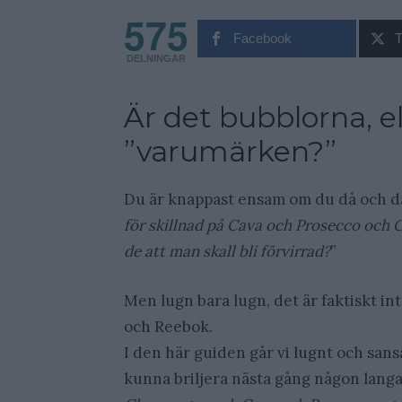
575
Facebook
T
DELNINGAR
Är det bubblorna, el
”varumärken?”
Du är knappast ensam om du då och då s
för skillnad på Cava och Prosecco och C
de att man skall bli förvirrad?
”
Men lugn bara lugn, det är faktiskt in
och Reebok.
I den här guiden går vi lugnt och sansa
kunna briljera nästa gång någon langa