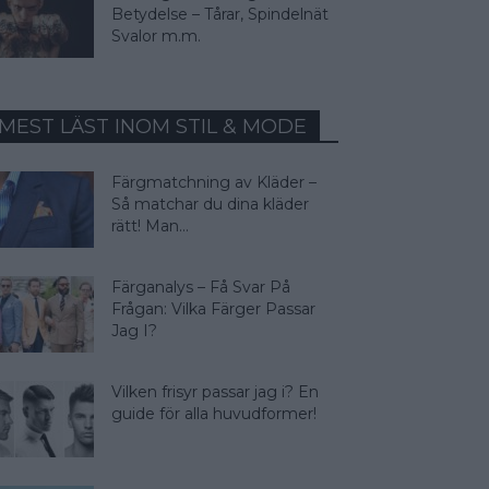
Betydelse – Tårar, Spindelnät
Svalor m.m.
MEST LÄST INOM STIL & MODE
Färgmatchning av Kläder –
Så matchar du dina kläder
rätt! Man...
Färganalys – Få Svar På
Frågan: Vilka Färger Passar
Jag I?
Vilken frisyr passar jag i? En
guide för alla huvudformer!