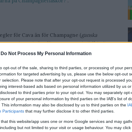
ekarna på Champagneflaskor?
”.
 regler för Cava än för Champagne (
ganska
 av vad som krävs för att ett vin skall få kallas
-
Do Not Process My Personal Information
to opt-out of the sale, sharing to third parties, or processing of your per
formation for targeted advertising by us, please use the below opt-out s
de druvor: pinot noir, chardonnay, macabeo,
r selection. Please note that after your opt-out request is processed y
eing interest-based ads based on personal information utilized by us or
oisie, trepat eller monastrell
disclosed to third parties prior to your opt-out. You may separately opt-
losure of your personal information by third parties on the IAB’s list of
de ca 160 godkända kommunerna i Spanien
. This information may also be disclosed by us to third parties on the
IA
ionell metod och ha lagrats i minst 10 månader
Participants
that may further disclose it to other third parties.
 that this website/app uses one or more Google services and may gath
n 10,8% och 12,8%
including but not limited to your visit or usage behaviour. You may click 