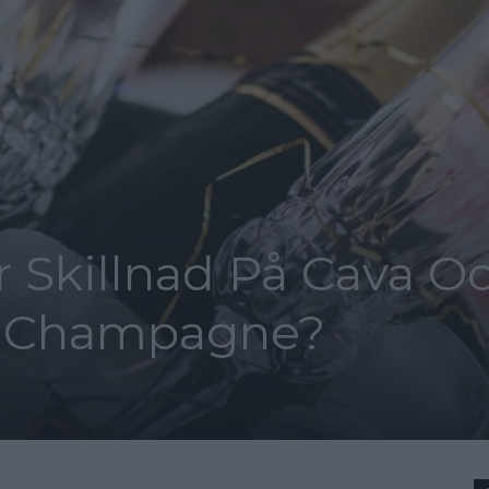
r Skillnad På Cava O
h Champagne?