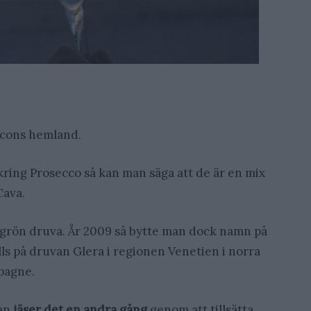
eccons hemland.
kring Prosecco så kan man säga att de är en mix
ava.
 grön druva. År 2009 så bytte man dock namn på
älls på druvan Glera i regionen Venetien i norra
mpagne.
man
jäser det en andra gång
genom att tillsätta