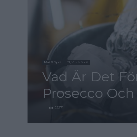
Mat & Sprit
Öl, Vin & Sprit
Vad Är Det Fö
Prosecco Oc
22271