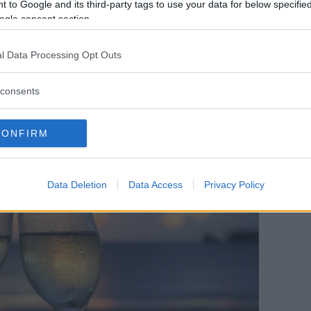
 to Google and its third-party tags to use your data for below specifi
des för Champaña fram till 1970-talet då EU
ogle consent section.
va-odlingen.
l Data Processing Opt Outs
consents
CONFIRM
Data Deletion
Data Access
Privacy Policy