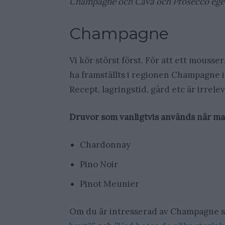
Champagne och Cava och Prosecco ege
Champagne
Vi kör störst först. För att ett mouss
ha framställts i regionen Champagne i 
Recept, lagringstid, gård etc är irrele
Druvor som vanligtvis används när m
Chardonnay
Pino Noir
Pinot Meunier
Om du är intresserad av Champagne så 