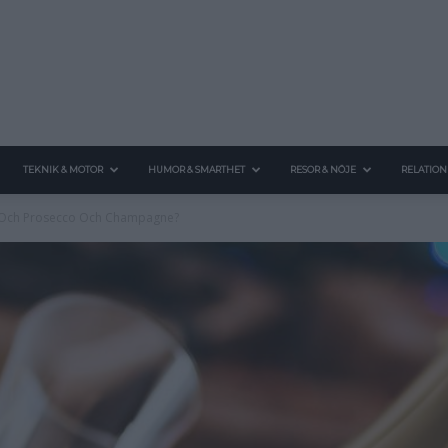
TEKNIK & MOTOR
HUMOR & SMARTHET
RESOR & NÖJE
RELATION
va Och Prosecco Och Champagne?