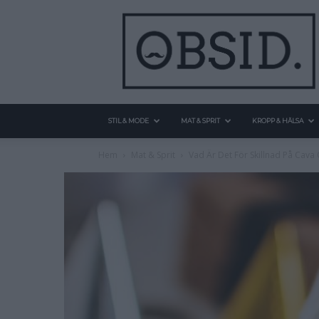
STIL & MODE
MAT & SPRIT
KROPP & HÄLSA
Hem
Mat & Sprit
Vad Är Det För Skillnad På Ca