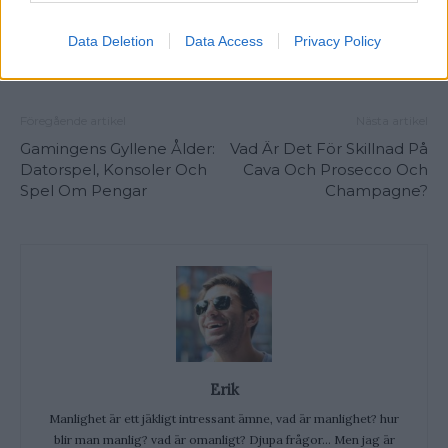
Data Deletion
Data Access
Privacy Policy
Föregående artikel
Nästa artikel
Gamingens Gyllene Ålder:
Vad Är Det För Skillnad På
Datorspel, Konsoler Och
Cava Och Prosecco Och
Spel Om Pengar
Champagne?
Erik
Manlighet är ett jäkligt intressant ämne, vad är manlighet? hur
blir man manlig? vad är omanligt? Djupa frågor... Men jag är