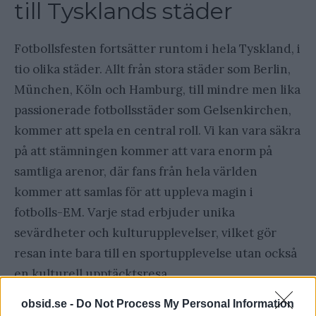
till Tysklands städer
Fotbollsfesten fortsätter runtom i hela Tyskland, i
tio olika städer. Allt från stora städer som Berlin,
München, Köln och Hamburg, till mindre men lika
passionerade fotbollsstäder som Gelsenkirchen,
kommer att spela en central roll. Vi kan vara säkra
på att stämningen kommer att vara enorm på
samtliga arenor, där fans från hela världen
kommer att samlas för att uppleva magin i
fotbolls-EM. Varje stad erbjuder unika
sevärdheter och kulturupplevelser, vilket gör
resan inte bara till en sportupplevelse utan också
en kulturell upptäcktsresa.
obsid.se -
Do Not Process My Personal Information