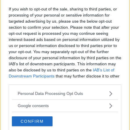
Festen utanför arenorna
If you wish to opt-out of the sale, sharing to third parties, or
processing of your personal or sensitive information for
Hela Tyskland kommer att förvandlas till en
targeted advertising by us, please use the below opt-out
fotbollsfest och vi kan starkt rekommendera
section to confirm your selection. Please note that after your
landet som en resa för dig som vill följa
opt-out request is processed you may continue seeing
interest-based ads based on personal information utilized by
mästerskapet på nära håll. Det betyder dock inte
us or personal information disclosed to third parties prior to
att du behöver vara på plats inne på arenorna för
your opt-out. You may separately opt-out of the further
disclosure of your personal information by third parties on the
att njuta av festen. Fotbollsmagin kommer att
IAB’s list of downstream participants. This information may
spridas till pubar, uteserveringar och uteplatser
also be disclosed by us to third parties on the
IAB’s List of
med storbilds-TV där fans kan samlas och uppleva
Downstream Participants
that may further disclose it to other
third parties.
matcherna tillsammans. Varje hörn av landet
kommer att pulsera av fotbollskärlek och
Please note that this website/app uses one or more Google
Personal Data Processing Opt Outs
services and may gather and store information including but
feststämning.
not limited to your visit or usage behaviour. You may click to
Google consents
grant or deny consent to Google and its third-party tags to
use your data for below specified purposes in below Google
CONFIRM
consent section.