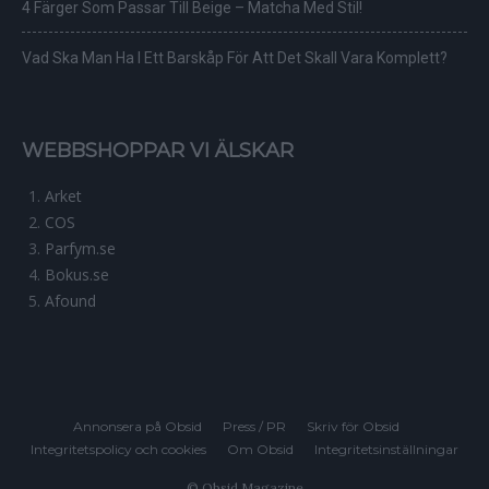
4 Färger Som Passar Till Beige – Matcha Med Stil!
Vad Ska Man Ha I Ett Barskåp För Att Det Skall Vara Komplett?
WEBBSHOPPAR VI ÄLSKAR
Arket
COS
Parfym.se
Bokus.se
Afound
Annonsera på Obsid
Press / PR
Skriv för Obsid
Integritetspolicy och cookies
Om Obsid
Integritetsinställningar
© Obsid Magazine