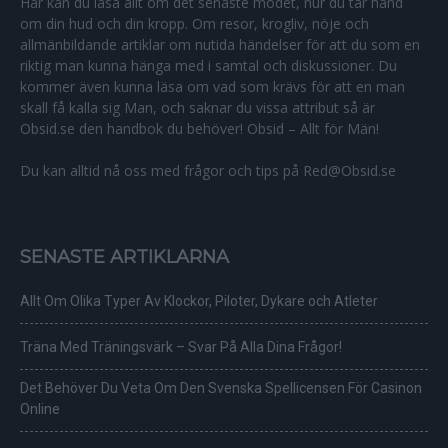
Här kan du läsa allt om det senaste modet, hur du tar hand
om din hud och din kropp. Om resor, krogliv, nöje och
allmänbildande artiklar om nutida händelser för att du som en
riktig man kunna hänga med i samtal och diskussioner. Du
kommer även kunna läsa om vad som krävs för att en man
skall få kalla sig Man, och saknar du vissa attribut så är
Obsid.se den handbok du behöver! Obsid – Allt för Män!
Du kan alltid nå oss med frågor och tips på Red@Obsid.se
SENASTE ARTIKLARNA
Allt Om Olika Typer Av Klockor, Piloter, Dykare och Atleter
Träna Med Träningsvärk – Svar På Alla Dina Frågor!
Det Behöver Du Veta Om Den Svenska Spellicensen För Casinon
Online