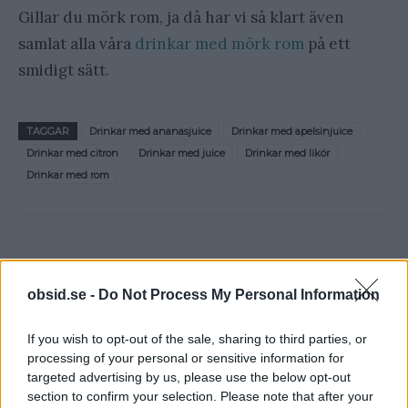
Gillar du mörk rom, ja då har vi så klart även
samlat alla våra
drinkar med mörk rom
på ett
smidigt sätt.
TAGGAR
Drinkar med ananasjuice
Drinkar med apelsinjuice
Drinkar med citron
Drinkar med juice
Drinkar med likör
Drinkar med rom
obsid.se -
Do Not Process My Personal Information
If you wish to opt-out of the sale, sharing to third parties, or
processing of your personal or sensitive information for
Föregående artikel
Nästa artikel
targeted advertising by us, please use the below opt-out
Den Bokstavliga
Destiny 2 – MMORPFPS
section to confirm your selection. Please note that after your