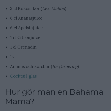
3 cl Kokoslikör (
t.ex. Malibu
)
6 cl Ananasjuice
6 cl Apelsinjuice
1 cl Citronjuice
1 cl Grenadin
Is
Ananas och körsbär (
för garnering
)
Cocktail-glas
Hur gör man en Bahama
Mama?