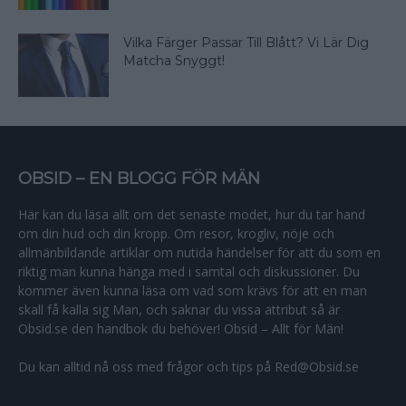
Vilka Färger Passar Till Blått? Vi Lär Dig
Matcha Snyggt!
OBSID – EN BLOGG FÖR MÄN
Här kan du läsa allt om det senaste modet, hur du tar hand
om din hud och din kropp. Om resor, krogliv, nöje och
allmänbildande artiklar om nutida händelser för att du som en
riktig man kunna hänga med i samtal och diskussioner. Du
kommer även kunna läsa om vad som krävs för att en man
skall få kalla sig Man, och saknar du vissa attribut så är
Obsid.se den handbok du behöver! Obsid – Allt för Män!
Du kan alltid nå oss med frågor och tips på Red@Obsid.se