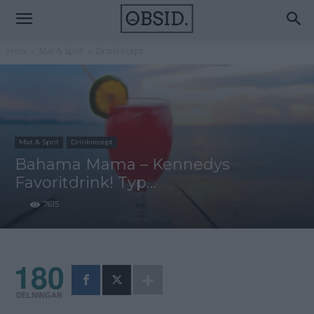
Hem
Mat & Sprit
Drinkrecept
Mat & Sprit
Drinkrecept
Bahama Mama – Kennedys
Favoritdrink! Typ…
7615
180
DELNINGAR