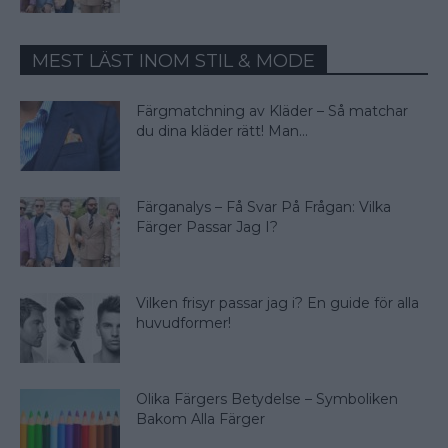
MEST LÄST INOM STIL & MODE
Färgmatchning av Kläder – Så matchar
du dina kläder rätt! Man...
Färganalys – Få Svar På Frågan: Vilka
Färger Passar Jag I?
Vilken frisyr passar jag i? En guide för alla
huvudformer!
Olika Färgers Betydelse – Symboliken
Bakom Alla Färger