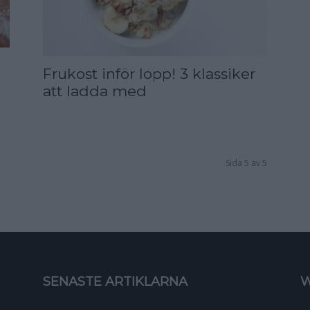
Frukost inför lopp! 3 klassiker
att ladda med
Sida 5 av 5
SENASTE ARTIKLARNA
W