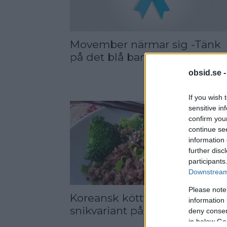
Movember närmar sig -Tänk
på det blå bandet
obsid.se 
If you wish 
sensitive in
confirm you
continue se
information 
further disc
participants
Downstream 
Please note
Koreansk köttfärs – En härlig
information 
snikvariant på yakiniku!
deny consent
in below Go