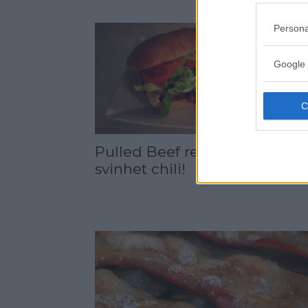
Persona
Google 
Pulled Beef recept – En
svinhet chili!