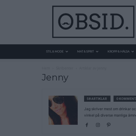
STIL & MODE
MAT & SPRIT
KROPP & HÄLSA
Hem
Skribenter
Artiklar av Jenny
Jenny
58 ARTIKLAR
0 KOMMENT
Jag skriver mest om drinkar oc
vinkel på diverse manliga ämnen