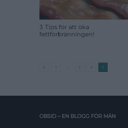
3 Tips för att öka
fettförbränningen!
...
1
3
4
5
OBSID – EN BLOGG FÖR MÄN