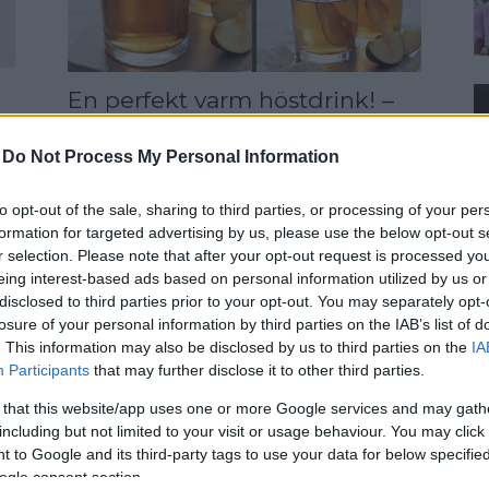
En perfekt varm höstdrink! –
Bourbon som värmer ännu
mer
-
Do Not Process My Personal Information
to opt-out of the sale, sharing to third parties, or processing of your per
formation for targeted advertising by us, please use the below opt-out s
r selection. Please note that after your opt-out request is processed y
eing interest-based ads based on personal information utilized by us or
disclosed to third parties prior to your opt-out. You may separately opt-
losure of your personal information by third parties on the IAB’s list of
. This information may also be disclosed by us to third parties on the
IA
Participants
that may further disclose it to other third parties.
 that this website/app uses one or more Google services and may gath
Friterad Snickers – En orgasm
including but not limited to your visit or usage behaviour. You may click 
 to Google and its third-party tags to use your data for below specifi
i munnen!
ogle consent section.